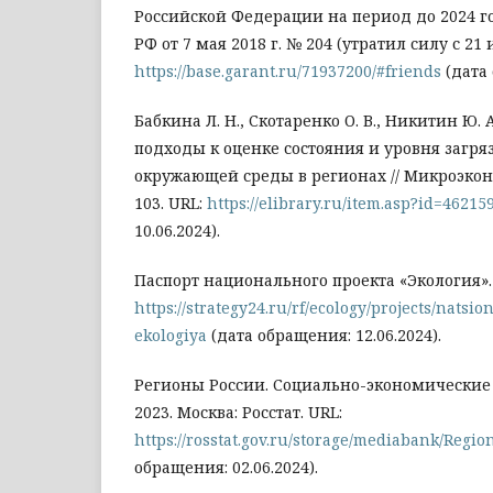
Российской Федерации на период до 2024 г
РФ от 7 мая 2018 г. № 204 (утратил силу с 21 и
https://base.garant.ru/71937200/#friends
(дата 
Бабкина Л. Н., Скотаренко О. В., Никитин Ю.
подходы к оценке состояния и уровня загр
окружающей среды в регионах // Микроэконом
103. URL:
https://elibrary.ru/item.asp?id=46215
10.06.2024).
Паспорт национального проекта «Экология».
https://strategy24.ru/rf/ecology/projects/natsi
ekologiya
(дата обращения: 12.06.2024).
Регионы России. Социально-экономические 
2023. Москва: Росстат. URL:
https://rosstat.gov.ru/storage/mediabank/Regio
обращения: 02.06.2024).