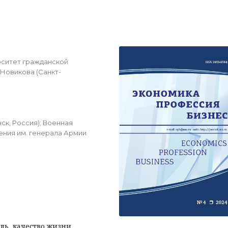
рситет гражданской
 Новикова (Санкт-
к, Россия); Военная
ния им. генерала Армии
ль, качество жизни,