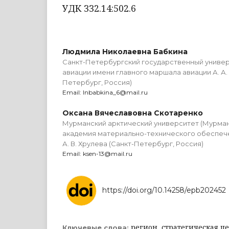
УДК 332.14:502.6
Людмила Николаевна Бабкина
Санкт-Петербургский государственный униве
авиации имени главного маршала авиации А. А.
Петербург, Россия)
Email: lnbabkina_6@mail.ru
Оксана Вячеславовна Скотаренко
Мурманский арктический университет (Мурманс
академия материально-технического обеспече
А. В. Хрулева (Санкт-Петербург, Россия)
Email: ksen-13@mail.ru
https://doi.org/10.14258/epb202452
регион, стратегическая це
Ключевые слова: