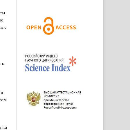
оты
во
ы с
цам
 и
том
а на