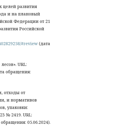
 целей развития
ода и на плановый
ийской Федерации от 21
развития Российской
/402829258/#review
(дата
лесов». URL:
та обращения:
, отходы от
ии, и нормативов
ов, упаковки:
23 № 2419. URL:
 обращения: 05.06.2024).