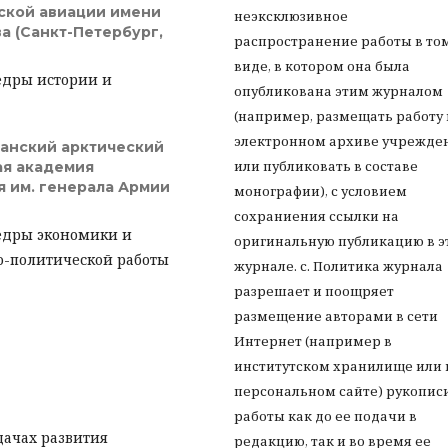
ской авиации имени
неэксклюзивное
а (Санкт-Петербург,
распространение работы в то
виде, в котором она была
едры истории и
опубликована этим журналом
(например, размещать работу 
электронном архиве учрежде
анский арктический
или публиковать в составе
ая академия
 им. генерала Армии
монографии), с условием
сохраниения ссылки на
федры экономики и
оригинальную публикацию в э
о-политической работы
журнале. с. Политика журнала
разрешает и поощряет
размещение авторами в сети
Интернет (например в
институтском хранилище или 
персональном сайте) рукопис
работы как до ее подачи в
дачах развития
редакцию, так и во время ее