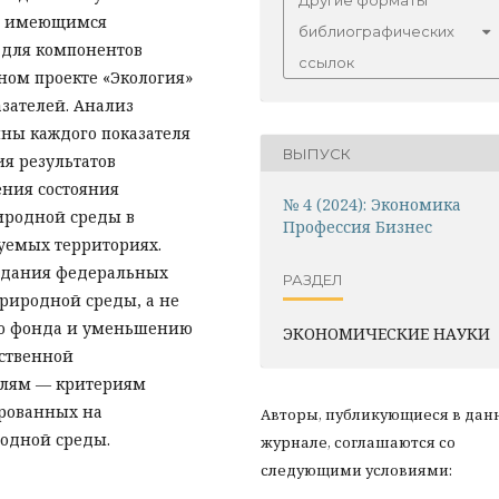
Другие форматы
по имеющимся
библиографических
 для компонентов
ссылок
ном проекте «Экология»
зателей. Анализ
ны каждого показателя
ВЫПУСК
я результатов
ния состояния
№ 4 (2024): Экономика
иродной среды в
Профессия Бизнес
дуемых территориях.
здания федеральных
РАЗДЕЛ
риродной среды, а не
ого фонда и уменьшению
ЭКОНОМИЧЕСКИЕ НАУКИ
рственной
телям — критериям
ированных на
Авторы, публикующиеся в дан
родной среды.
журнале, соглашаются со
следующими условиями: