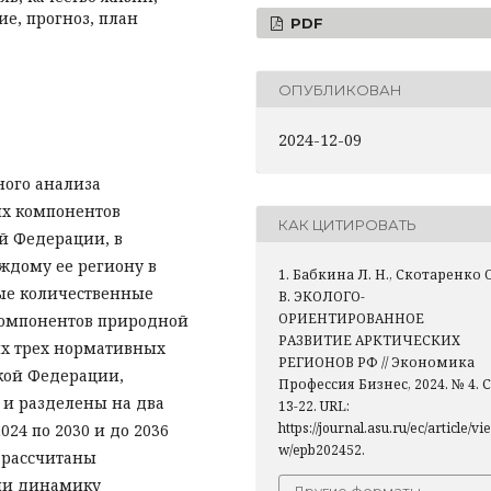
е, прогноз, план
PDF
ОПУБЛИКОВАН
2024-12-09
ного анализа
ых компонентов
КАК ЦИТИРОВАТЬ
й Федерации, в
ждому ее региону в
1. Бабкина Л. Н., Скотаренко О
мые количественные
В. ЭКОЛОГО-
ОРИЕНТИРОВАННОЕ
компонентов природной
РАЗВИТИЕ АРКТИЧЕСКИХ
их трех нормативных
РЕГИОНОВ РФ // Экономика
кой Федерации,
Профессия Бизнес, 2024. № 4. С
 и разделены на два
13-22. URL:
https://journal.asu.ru/ec/article/vie
024 по 2030 и до 2036
w/epb202452.
 рассчитаны
или динамику