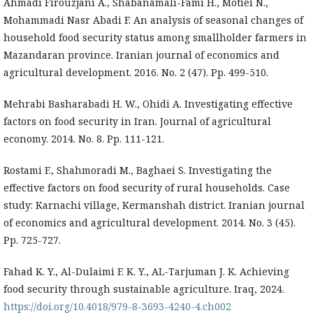
Ahmadi Firouzjani A., Shabanamali-Fami H., Motiei N.,
Mohammadi Nasr Abadi F. An analysis of seasonal changes of
household food security status among smallholder farmers in
Mazandaran province. Iranian journal of economics and
agricultural development. 2016. No. 2 (47). Pp. 499-510.
Mehrabi Basharabadi H. W., Ohidi A. Investigating effective
factors on food security in Iran. Journal of agricultural
economy. 2014. No. 8. Pp. 111-121.
Rostami F., Shahmoradi M., Baghaei S. Investigating the
effective factors on food security of rural households. Case
study: Karnachi village, Kermanshah district. Iranian journal
of economics and agricultural development. 2014. No. 3 (45).
Pp. 725-727.
Fahad K. Y., Al-Dulaimi F. K. Y., AL-Tarjuman J. K. Achieving
food security through sustainable agriculture. Iraq, 2024.
https://doi.org/10.4018/979-8-3693-4240-4.ch002