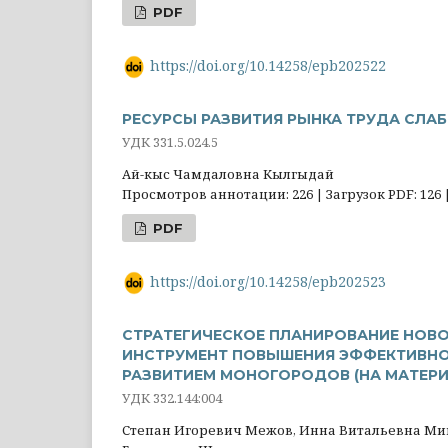
PDF
https://doi.org/10.14258/epb202522
РЕСУРСЫ РАЗВИТИЯ РЫНКА ТРУДА СЛА
УДК 331.5.024.5
Ай-кыс Чамдаловна Кылгыдай
Просмотров аннотации: 226 | Загрузок PDF: 126 
PDF
https://doi.org/10.14258/epb202523
СТРАТЕГИЧЕСКОЕ ПЛАНИРОВАНИЕ НОВО
ИНСТРУМЕНТ ПОВЫШЕНИЯ ЭФФЕКТИВН
РАЗВИТИЕМ МОНОГОРОДОВ (НА МАТЕРИ
УДК 332.144:004
Степан Игоревич Межов, Инна Витальевна М