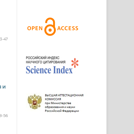
3-47
 И
8-56