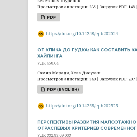
Бекетович Шуренов
Просмотров аннотации: 285 | Загрузок PDF: 148 
PDF
https://doi.org/10.14258/epb202524
ОТ КЛИКА ДО ГУДКА: КАК СОСТАВИТЬ К
ХАЙЛИНГА
УДК 658.64
Самир Меради, Хела Диоуани
Просмотров аннотации: 340 | Загрузок PDF: 207 
PDF (ENGLISH)
https://doi.org/10.14258/epb202525
ПЕРСПЕКТИВЫ РАЗВИТИЯ МАЛОЭТАЖНОГ
ОТРАСЛЕВЫХ КРИТЕРИЕВ СОВРЕМЕННО
УДК 332.83:69.003