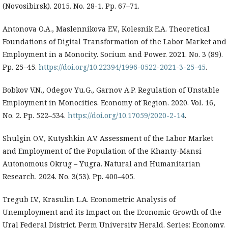
(Novosibirsk). 2015. No. 28-1. Pp. 67–71.
Antonova O.A., Maslennikova E.V., Kolesnik E.A. Theoretical
Foundations of Digital Transformation of the Labor Market and
Employment in a Monocity. Socium and Power. 2021. No. 3 (89).
Pp. 25–45.
https://doi.org/10.22394/1996-0522-2021-3-25-45
.
Bobkov V.N., Odegov Yu.G., Garnov A.P. Regulation of Unstable
Employment in Monocities. Economy of Region. 2020. Vol. 16,
No. 2. Pp. 522–534.
https://doi.org/10.17059/2020-2-14
.
Shulgin O.V., Kutyshkin A.V. Assessment of the Labor Market
and Employment of the Population of the Khanty-Mansi
Autonomous Okrug – Yugra. Natural and Humanitarian
Research. 2024. No. 3(53). Pp. 400–405.
Tregub I.V., Krasulin L.A. Econometric Analysis of
Unemployment and its Impact on the Economic Growth of the
Ural Federal District. Perm University Herald. Series: Economy.