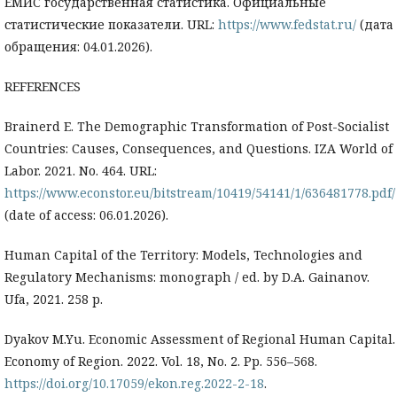
ЕМИС государственная статистика. Официальные
статистические показатели. URL:
https://www.fedstat.ru/
(дата
обращения: 04.01.2026).
REFERENCES
Brainerd E. The Demographic Transformation of Post-Socialist
Countries: Causes, Consequences, and Questions. IZA World of
Labor. 2021. No. 464. URL:
https://www.econstor.eu/bitstream/10419/54141/1/636481778.pdf/
(date of access: 06.01.2026).
Human Capital of the Territory: Models, Technologies and
Regulatory Mechanisms: monograph / ed. by D.A. Gainanov.
Ufa, 2021. 258 p.
Dyakov M.Yu. Economic Assessment of Regional Human Capital.
Economy of Region. 2022. Vol. 18, No. 2. Pp. 556–568.
https://doi.org/10.17059/ekon.reg.2022-2-18
.