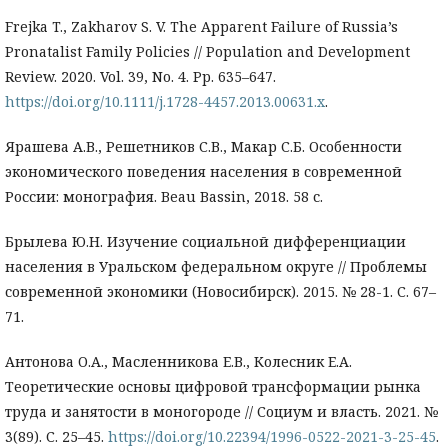
Frejka T., Zakharov S. V. The Apparent Failure of Russia’s
Pronatalist Family Policies // Population and Development
Review. 2020. Vol. 39, No. 4. Pp. 635–647.
https://doi.org/10.1111/j.1728-4457.2013.00631.x
.
Ярашева А.В., Решетников С.В., Макар С.Б. Особенности
экономического поведения населения в современной
России: монография. Beau Bassin, 2018. 58 с.
Брылева Ю.Н. Изучение социальной дифференциации
населения в Уральском федеральном округе // Проблемы
современной экономики (Новосибирск). 2015. № 28-1. С. 67–
71.
Антонова О.А., Масленникова Е.В., Колесник Е.А.
Теоретические основы цифровой трансформации рынка
труда и занятости в моногороде // Социум и власть. 2021. №
3(89). С. 25–45.
https://doi.org/10.22394/1996-0522-2021-3-25-45
.