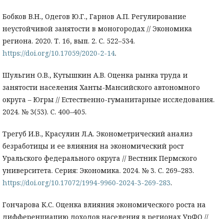
Бобков В.Н., Одегов Ю.Г., Гарнов А.П. Регулирование
неустойчивой занятости в моногородах // Экономика
региона. 2020. Т. 16, вып. 2. С. 522–534.
https://doi.org/10.17059/2020-2-14
.
Шульгин О.В., Кутышкин А.В. Оценка рынка труда и
занятости населения Ханты-Мансийского автономного
округа – Югры // Естественно-гуманитарные исследования.
2024. № 3(53). С. 400–405.
Трегуб И.В., Красулин Л.А. Эконометрический анализ
безработицы и ее влияния на экономический рост
Уральского федерального округа // Вестник Пермского
университета. Серия: Экономика. 2024. № 3. С. 269–283.
https://doi.org/10.17072/1994-9960-2024-3-269-283
.
Гончарова К.С. Оценка влияния экономического роста на
дифференциацию доходов населения в регионах УрФО //