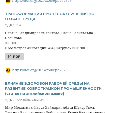
https://doi.org/10.14258/epb202359
ТРАНСФОРМАЦИЯ ПРОЦЕССА ОБУЧЕНИЯ ПО
ОХРАНЕ ТРУДА
УДК 331.45
Оксана Владимировна Усикова, Елена Васильевна
Осеннова
100-108
Просмотров аннотации: 464 | Загрузок PDF: 301 |
PDF
https://doi.org/10.14258/epb202360
ВЛИЯНИЕ ЗДОРОВОЙ РАБОЧЕЙ СРЕДЫ НА
РАЗВИТИЕ КОВРОТКАЦКОЙ ПРОМЫШЛЕННОСТИ
(статья на английском языке)
УДК 338.45 (5):677.02.024
Мир Мохаммад Фарух Хайдари , Абдул Шукур Гюль,
Татьяна Валентиновна Бобровская, Елена Владимировна