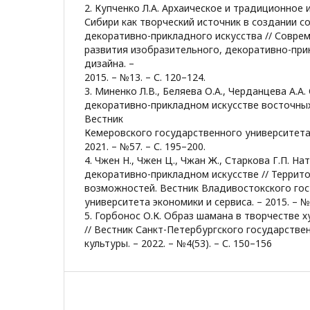
2. Купченко Л.А. Архаическое и традиционное
Сибири как творческий источник в создании 
декоративно-прикладного искусства // Совр
развития изобразительного, декоративно-при
дизайна. –
2015. – №13. – С. 120–124.
3. Миненко Л.В., Беляева О.А., Черданцева А.А
декоративно-прикладном искусстве восточных
Вестник
Кемеровского государственного университета 
2021. – №57. – С. 195–200.
4. Чжен Н., Чжен Ц., Чжан Ж., Старкова Г.П. Н
декоративно-прикладном искусстве // Террит
возможностей. Вестник Владивостокского го
университета экономики и сервиса. – 2015. – №3
5. Горбонос О.К. Образ шамана в творчестве
// Вестник Санкт-Петербургского государстве
культуры. – 2022. – №4(53). – С. 150–156