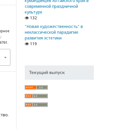
кумандинцев Алтайского края в
современной праздничной
культуре
132
"Новая художественность" в
урное
неклассической парадигме
:
развития эстетики
14761.
119
Текущий выпуск
тво.