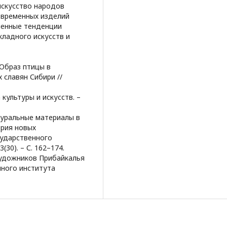
 искусство народов
современных изделий
еменные тенденции
кладного искусств и
. Образ птицы в
 славян Сибири //
культуры и искусств. –
атуральные материалы в
ория новых
сударственного
(30). – С. 162–174.
 художников Прибайкалья
нного института