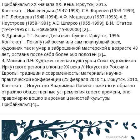
Прибайкалья ХХ -начала ХХI века. Иркутск, 2015.
Контекст: ...Имшенецкая (1947-1998); С.А. Коренев (1953-1999);
Н.Т. Лебедева (1948-1994); А.Ф. Медведев (1937-1996); А.В.
Неустроев (1958-1991); А.Е. Шпирко (1955-1999); В.И. Югатов
(1949-1995); Г.Е. Новикова (19402000) [2]...
3. Драница Т.Г. Борис Десяткин: буклет. Иркутск, 1996.
Контекст: ...Покинутый всеми или сам покинувший всех,
художник так и умер в заброшенной мастерской в возрасте 48
лет, оставив после себя более 600 полотен [3]...
4. Малкина Л.Н. Художественная культура и Союз художников
Иркутского региона в конце XX века // Искусство России и
Европы: традиции и современность: материалы научно-
практической конференции (25 февраля 2010 г.). Иркутск, 2010.
Контекст: ...Искусство Владимира Лапина сюжетно и образно
отразило общественные устремления своего времени, оно
правомерно вошло в арсенал ценностей культуры
Прибайкалья [4]...