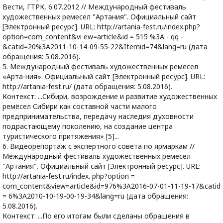
Вести, ГТРК, 6.07.2012 // Международный фестиваль
художественных ремесел "Артания". Официальный сайт
[Электронный ресурс]. URL: http://artania-fest.ru/index.php?
option=com_content&vi ew=article&id = 515 %3A - qq -
&catid=20%3A2011-10-14-09-55-22&Itemid=74&lang=ru (дата
обращения: 5.08.2016).
5. Международный фестиваль художественных ремесел
«Арта-ния». Официальный сайт [Электронный ресурс]. URL:
http://artania-fest.ru/ (дата обращения: 5.08.2016).
Контекст: ...Сибири, возрождение и развитие художественных
ремёсел Сибири как составной части малого
предпринимательства, передачу наследия духовности
подрастающему поколению, на создание центра
туристического притяжения» [5]...
6. Видеорепортаж с экспертного совета по ярмаркам //
Международный фестиваль художественных ремесел
"Артания". Официальный сайт [Электронный ресурс]. URL:
http://artania-fest.ru/index. php?option =
com_content&view=article&id=976%3A2016-07-01-11-19-17&catid
= 6%3A2010-10-19-00-19-34&lang=ru (дата обращения:
5.08.2016).
Контекст: ...По его итогам были сделаны обращения в