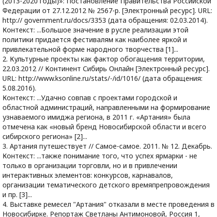
(2013-2020 годы)»: Постановление Правительства Российской
Федерации от 27.12.2012 № 2567-р. [Электронный ресурс]. URL:
http:// government.ru/docs/3353 (дата обращения: 02.03.2014).
Контекст: ...Большое значение в русле реализации этой
политики придается фестивалям как наиболее яркой и
привлекательной форме народного творчества [1]...
2. Культурные проекты как фактор обогащения территории,
22.03.2012 // Континент Сибирь Онлайн [Электронный ресурс].
URL: http://www.ksonline.ru/stats/-/id/1016/ (дата обращения:
5.08.2016).
Контекст: ...Удачно совпав с проектами городской и
областной администраций, направленными на формирование
узнаваемого имиджа региона, в 2011 г. «Артания» была
отмечена как «новый бренд Новосибирской области и всего
сибирского региона» [2]...
3. Артания путешествует // Самое-самое. 2011. № 12. Декабрь.
Контекст: ...также понимание того, что успех ярмарки - не
только в организации торговли, но и в привлечении
интерактивных элементов: конкурсов, карнавалов,
организации тематического детского времяпрепровождения
и пр. [3]...
4. Выставке ремесел "Артания" отказали в месте проведения в
Новосибирке. Репортаж Светланы Антимоновой, Россия 1,