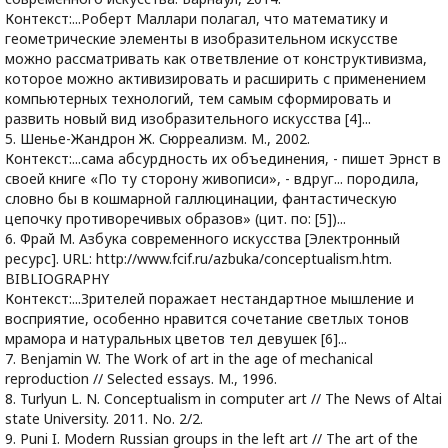
Контекст:...Роберт Маллари полагал, что математику и
геометрические элементы в изобразительном искусстве
можно рассматривать как ответвление от конструктивизма,
которое можно активизировать и расширить с применением
компьютерных технологий, тем самым сформировать и
развить новый вид изобразительного искусства [4]...
5. Шенье-Жандрон Ж. Сюрреализм. М., 2002.
Контекст:...сама абсурдность их объединения, - пишет Эрнст в
своей книге «По ту сторону живописи», - вдруг... породила,
словно бы в кошмарной галлюцинации, фантастическую
цепочку противоречивых образов» (цит. по: [5])...
6. Фрай М. Азбука современного искусства [Электронный
ресурс]. URL: http://www.fcif.ru/azbuka/conceptualism.htm.
BIBLIOGRAPHY
Контекст:...Зрителей поражает нестандартное мышление и
восприятие, особенно нравится сочетание светлых тонов
мрамора и натуральных цветов тел девушек [6]...
7. Benjamin W. The Work of art in the age of mechanical
reproduction // Selected essays. M., 1996.
8. Turlyun L. N. Conceptualism in computer art // The News of Altai
state University. 2011. No. 2/2.
9. Puni I. Modern Russian groups in the left art // The art of the