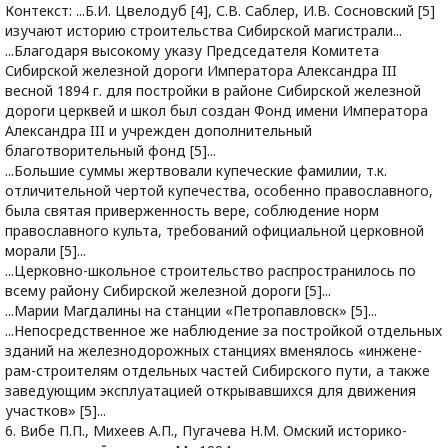
Контекст: ...Б.И. Цвелодуб [4], С.В. Саблер, И.В. Сосновский [5]
изучают историю строительства Сибирской магистрали...
...Благодаря высокому указу Председателя Комитета
Сибирской железной дороги Императора Александра III
весной 1894 г. для постройки в районе Сибирской железной
дороги церквей и школ был создан Фонд имени Императора
Александра III и учрежден дополнительный
благотворительный фонд [5]...
...Большие суммы жертвовали купеческие фамилии, т.к.
отличительной чертой купечества, особенно православного,
была святая приверженность вере, соблюдение норм
православного культа, требований официальной церковной
морали [5]...
...Церковно-школьное строительство распространилось по
всему району Сибирской железной дороги [5]...
...Марии Магдалины на станции «Петропавловск» [5]...
...Непосредственное же наблюдение за постройкой отдельных
зданий на железнодорожных станциях вменялось «инжене-
рам-строителям отдельных частей Сибирского пути, а также
заведующим эксплуатацией открывавшихся для движения
участков» [5]...
6. Вибе П.П., Михеев А.П., Пугачева Н.М. Омский историко-