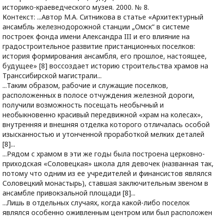
историко-краеведческого музея. 2000. № 8.
Контекст: ...Автор М.А. Ситникова в статье «Архитектурный
ансамбль железнодорожной станции „Омск“ в системе
построек фонда имени Александра III и его влияние на
градостроительное развитие пристанционных поселков:
история формирования ансамбля, его прошлое, настоящее,
будущее» [8] воссоздает историю строительства храмов на
Транссибирской магистрали...
...Таким образом, рабочие и служащие поселков,
расположенных в полосе отчуждения железной дороги,
получили возможность посещать необычный и
необыкновенно красивый передвижной «храм на колесах»,
внутренняя и внешняя отделка которого отличалась особой
изысканностью и утонченной проработкой мелких деталей
[8]...
...Рядом с храмом в эти же годы была построена церковно-
приходская «Соловецкая» школа для девочек (названная так,
потому что одним из ее учредителей и финансистов являлся
Соловецкий монастырь), ставшая заключительным звеном в
ансамбле привокзальной площади [8]...
...Лишь в отдельных случаях, когда какой-либо поселок
являлся особенно оживленным центром или был расположен