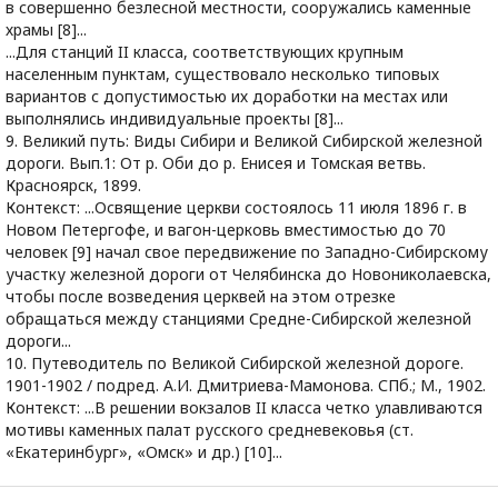
в совершенно безлесной местности, сооружались каменные
храмы [8]...
...Для станций II класса, соответствующих крупным
населенным пунктам, существовало несколько типовых
вариантов с допустимостью их доработки на местах или
выполнялись индивидуальные проекты [8]...
9. Великий путь: Виды Сибири и Великой Сибирской железной
дороги. Вып.1: От р. Оби до р. Енисея и Томская ветвь.
Красноярск, 1899.
Контекст: ...Освящение церкви состоялось 11 июля 1896 г. в
Новом Петергофе, и вагон-церковь вместимостью до 70
человек [9] начал свое передвижение по Западно-Сибирскому
участку железной дороги от Челябинска до Новониколаевска,
чтобы после возведения церквей на этом отрезке
обращаться между станциями Средне-Сибирской железной
дороги...
10. Путеводитель по Великой Сибирской железной дороге.
1901-1902 / подред. А.И. Дмитриева-Мамонова. СПб.; М., 1902.
Контекст: ...В решении вокзалов II класса четко улавливаются
мотивы каменных палат русского средневековья (ст.
«Екатеринбург», «Омск» и др.) [10]...