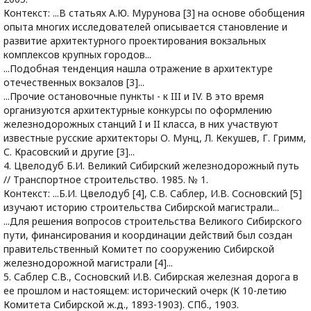
Контекст: ...В статьях А.Ю. Мурунова [3] на основе обобщения
опыта многих исследователей описывается становление и
развитие архитектурного проектирования вокзальных
комплексов крупных городов...
...Подобная тенденция нашла отражение в архитектуре
отечественных вокзалов [3]...
...Прочие остановочные пункты - к III и IV. В это время
организуются архитектурные конкурсы по оформлению
железнодорожных станций I и II класса, в них участвуют
известные русские архитекторы О. Мунц, Л. Кекушев, Г. Гримм,
С. Красовский и другие [3]...
4. Цвелодуб Б.И. Великий Сибирский железнодорожный путь
// Транспортное строительство. 1985. № 1.
Контекст: ...Б.И. Цвелодуб [4], С.В. Саблер, И.В. Сосновский [5]
изучают историю строительства Сибирской магистрали...
...Для решения вопросов строительства Великого Сибирского
пути, финансирования и координации действий был создан
правительственный Комитет по сооружению Сибирской
железнодорожной магистрали [4]...
5. Саблер С.В., Сосновский И.В. Сибирская железная дорога в
ее прошлом и настоящем: исторический очерк (К 10-летию
Комитета Сибирской ж.д., 1893-1903). СПб., 1903.