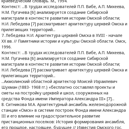
краеведческий словарь. М., 1994.
Контекст: ...В трудах исследователей П.П. Вибе, А.П. Михеева,
Н.М. Пугачева [6] анализируется создание Сибирской
магистрали в контексте развития истории Омской области;
Н.И. Лебедева [7] рассматривает архитектуру церквей Омска и
прилегающих территорий...
7. Лебедева Н.И. Архитектура церквей Омска в XVIII - начале
XX вв. // Памятники истории и культуры Омской области. Омск,
1996.
Контекст: ...В трудах исследователей П.П. Вибе, А.П. Михеева,
Н.М. Пугачева [6] анализируется создание Сибирской
магистрали в контексте развития истории Омской области;
Н.И. Лебедева [7] рассматривает архитектуру церквей Омска и
прилегающих территорий...
...Акмолинский областной архитектор Моисей Израилевич
Шухман (1883- 1968 гг.) «бесплатно составлял проекты и
сметы на постройку церквей и школ, сооруженных на
средства Фонда имени Императора Александра III» [7]...
8. Ситникова М.А. Архитектурный ансамбль железнодорожной
станции «Омск» в системе построек Фонда имени Александра
III и его влияние на градостроительное развитие
пристанционных поселков: История формирования ансамбля,
его прошлое, настоящее, будущее // Известия Омского гос.