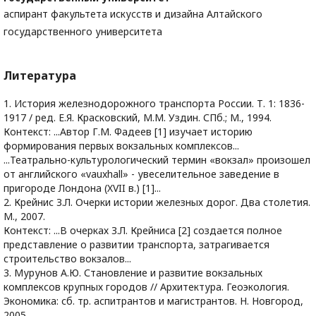
аспирант факультета искусств и дизайна Алтайского
государственного университета
Литература
1. История железнодорожного транспорта России. Т. 1: 1836-
1917 / ред. Е.Я. Красковский, М.М. Уздин. СПб.; М., 1994.
Контекст: ...Автор Г.М. Фадеев [1] изучает историю
формирования первых вокзальных комплексов...
...Театрально-культурологический термин «вокзал» произошел
от английского «vauxhall» - увеселительное заведение в
пригороде Лондона (XVII в.) [1]...
2. Крейнис З.Л. Очерки истории железных дорог. Два столетия.
М., 2007.
Контекст: ...В очерках З.Л. Крейниса [2] создается полное
представление о развитии транспорта, затрагивается
строительство вокзалов...
3. Мурунов А.Ю. Становление и развитие вокзальных
комплексов крупных городов // Архитектура. Геоэкология.
Экономика: сб. тр. аспитрантов и магистрантов. Н. Новгород,
2005.