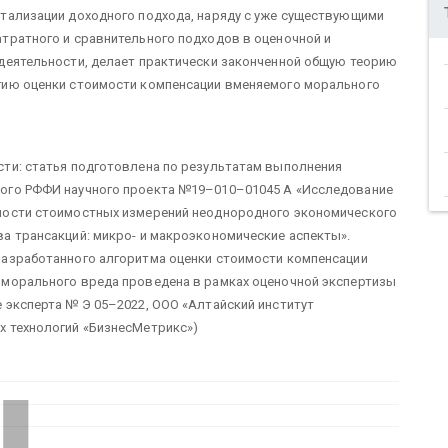
тализации доходного подхода, наряду с уже существующими
тратного и сравнительного подходов в оценочной и
деятельности, делает практически законченной общую теорию
гию оценки стоимости компенсации вменяемого морального
ти: статья подготовлена по результатам выполнения
ого РФФИ научного проекта №19–010–01045 А «Исследование
ности стоимостных измерений неоднородного экономического
а трансакций: микро- и макроэкономические аспекты».
разработанного алгоритма оценки стоимости компенсации
 морального вреда проведена в рамках оценочной экспертизы
 эксперта № Э 05–2022, ООО «Алтайский институт
х технологий «БизнесМетрикс»)