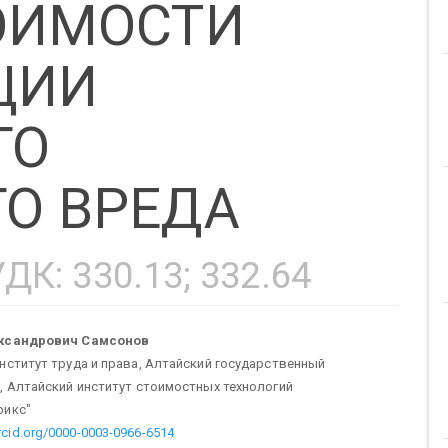
ОИМОСТИ
ЦИИ
ГО
О ВРЕДА
УДК: 330.13; 332.64
новное
ександрович Самсонов
нститут труда и права, Алтайский государственный
ержание
, Алтайский институт стоимостных технологий
рикс"
orcid.org/0000-0003-0966-6514