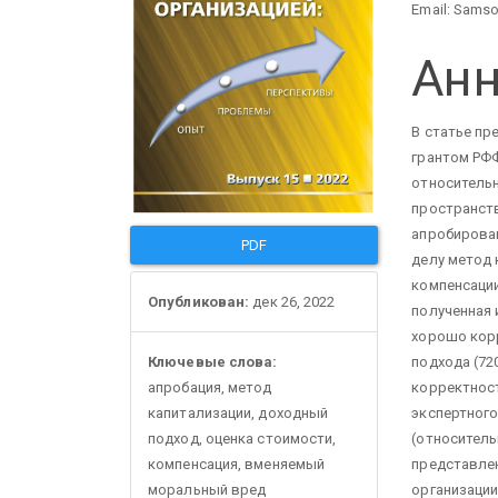
панели
ста
Email: Sams
Анн
В статье п
грантом РФ
относитель
пространств
апробирова
PDF
делу метод 
компенсаци
Опубликован:
дек 26, 2022
полученная 
хорошо кор
подхода (7
Ключевые слова:
корректност
апробация, метод
экспертног
капитализации, доходный
(относитель
подход, оценка стоимости,
представле
компенсация, вменяемый
организации
моральный вред