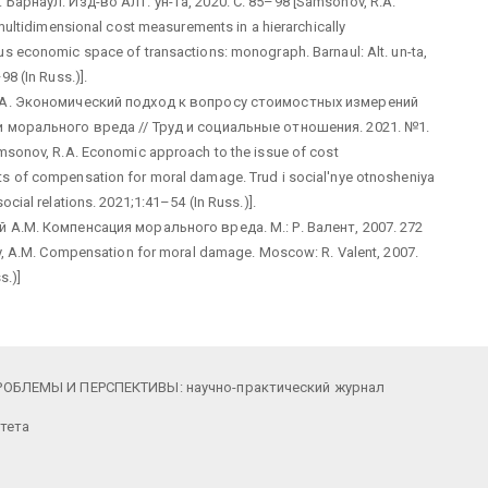
Барнаул: Изд-во Алт. ун-та, 2020. С. 85–98 [Samsonov, R.A.
 multidimensional cost measurements in a hierarchically
s economic space of transactions: monograph. Barnaul: Alt. un-ta,
98 (In Russ.)].
А. Экономический подход к вопросу стоимостных измерений
 морального вреда // Труд и социальные отношения. 2021. №1.
msonov, R.A. Economic approach to the issue of cost
 of compensation for moral damage. Trud i social'nye otnosheniya
ocial relations. 2021;1:41–54 (In Russ.)].
 А.М. Компенсация морального вреда. М.: Р. Валент, 2007. 272
ky, A.M. Compensation for moral damage. Moscow: R. Valent, 2007.
s.)]
БЛЕМЫ И ПЕРСПЕКТИВЫ: научно-практический журнал
тета