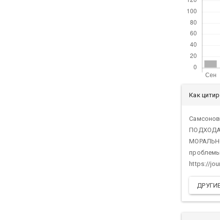
Дет
Как цити
ста
Самсонов
ПОДХОДА
МОРАЛЬНО
проблемы и
https://jo
ДРУГИ