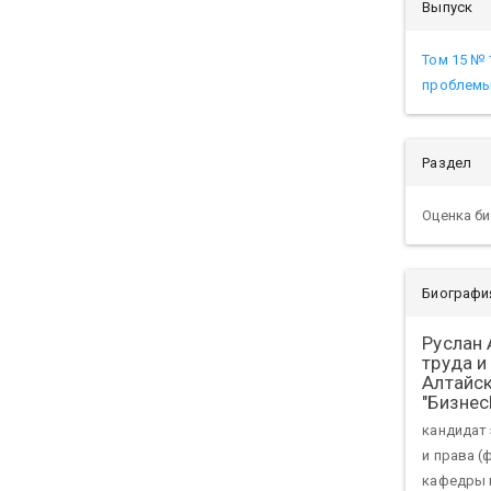
Выпуск
Том 15 № 
проблемы
Раздел
Оценка би
Биографи
Руслан
труда и
Алтайск
"Бизнес
кандидат 
и права (
кафедры 