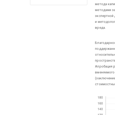
метода капи
методами за
экспертной 
и методоло
вреда.
Благодарнос
поддержанн
относитель
пространств
Апробация 
вменяемого
(заключение
стоимостны
Скачивания