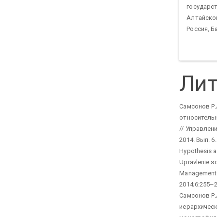
государст
Алтайског
Россия, Б
Лит
Самсонов Р.
относитель
// Управлен
2014. Вып. 6.
Hypothesis a
Upravlenie so
Management o
2014;6:255–26
Самсонов Р.
иерархичес