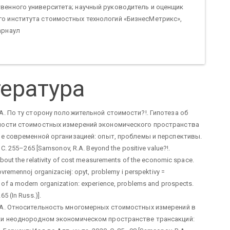
венного университета; научный руководитель и оценщик
о института стоимостных технологий «БизнесМетрикс»,
арнаул
ература
А. По ту сторону положительной стоимости?!. Гипотеза об
ности стоимостных измерений экономического пространства
ие современной организацией: опыт, проблемы и перспективы.
 С. 255–265 [Samsonov, R.A. Beyond the positive value?!.
bout the relativity of cost measurements of the economic space.
vremennoj organizaciej: opyt, problemy i perspektivy =
f a modern organization: experience, problems and prospects.
5 (In Russ.)].
А. Относительность многомерных стоимостных измерений в
ки неоднородном экономическом пространстве трансакций: