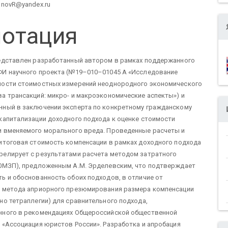
тьи
onovR@yandex.ru
отация
редставлен разработанный автором в рамках поддержанного
ФИ научного проекта (№19–010–01045 А «Исследование
ности стоимостных измерений неоднородного экономического
а трансакций: микро- и макроэкономические аспекты») и
нный в заключении эксперта по конкретному гражданскому
капитализации доходного подхода к оценке стоимости
и вменяемого морального вреда. Проведенные расчеты и
итоговая стоимость компенсации в рамках доходного подхода
релирует с результатами расчета методом затратного
20МЗП), предложенным А.М. Эрделевским, что подтверждает
ь и обоснованность обоих подходов, в отличие от
о метода априорного презюмирования размера компенсации
но тетраплегии) для сравнительного подхода,
нного в рекомендациях Общероссийской общественной
 «Ассоциация юристов России». Разработка и апробация