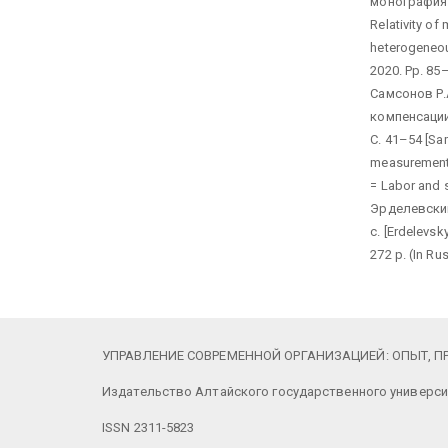
монография. 
Relativity of
heterogeneou
2020. Pp. 85–
Самсонов Р.
компенсации
С. 41–54 [Sa
measurements
= Labor and s
Эрделевский
с. [Erdelevs
272 p. (In Rus
УПРАВЛЕНИЕ СОВРЕМЕННОЙ ОРГАНИЗАЦИЕЙ: ОПЫТ, ПРО
Издательство Алтайского государственного универси
ISSN 2311-5823