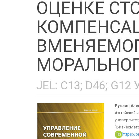
ОЦЕНКЕ СТ
КОМПЕНСА
ВМЕНЯЕМО
МОРАЛЬНОГ
JEL: C13; D46; G12 
Статья
Ос
Руслан Ал
Алтайский и
боковой
сод
университет
"БизнесМет
https://