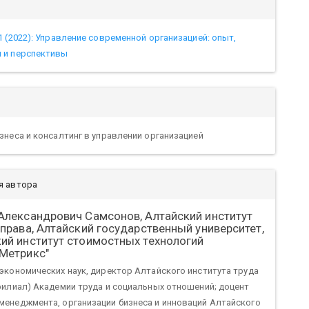
1 (2022): Управление современной организацией: опыт,
 и перспективы
знеса и консалтинг в управлении организацией
я автора
 Александрович Самсонов,
Алтайский институт
 права, Алтайский государственный университет,
ий институт стоимостных технологий
Метрикс"
экономических наук, директор Алтайского института труда
филиал) Академии труда и социальных отношений; доцент
менеджмента, организации бизнеса и инноваций Алтайского