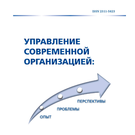
Статья
боковой
панели