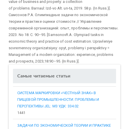
value of business and property: a collection
of problems. Barnaul: Izd-vo Alt. un-ta, 2019. 58 p. (In Russ.)].
Самсонов Р.А. Олимпиадные задачи по экономической
теории и практике оценки стоимости // Управление
современной организацией: опыт, проблемы и перспективы.
2023. No 18. С. 90–95. [SamsonovR.A. Olympiad tasks in
economic theory and practice of cost estimation. Upravleniye
sovremennoy organizatsiyey: opyt, problemy i perspektivy =
Management of a modern organization: experience, problems
and prospects, 2023;18:90–95. (In Russ.)].
Самые читаемые статьи
СИСТЕМА МАРКИРОВКИ «ЧЕСТНЫЙ ЗНАК» В
ПИЩЕВОЙ ПРОМЫШЛЕННОСТИ: ПРОБЛЕМЫ И
ПЕРСПЕКТИВЫ JEL: M3 УДК: 334.02
1441
ЗАДАЧИ ПО ЭКОНОМИЧЕСКОЙ ТЕОРИИ И ПРАКТИКЕ