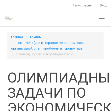
Быстрый
Регистрация
Вход
переход
к
Toggl
содержанию
naviga
страницы
Главная
навигация
Главная
Архивы
Основное
Том 19 № 1 (2024): Управление современной
содержание
организацией: опыт, проблемы и перспективы
Боковая
В помощь учителю и преподавателю
панель
ОЛИМПИАДНЫ
ЗАДАЧИ ПО
ЭКОНОМИЧЕС