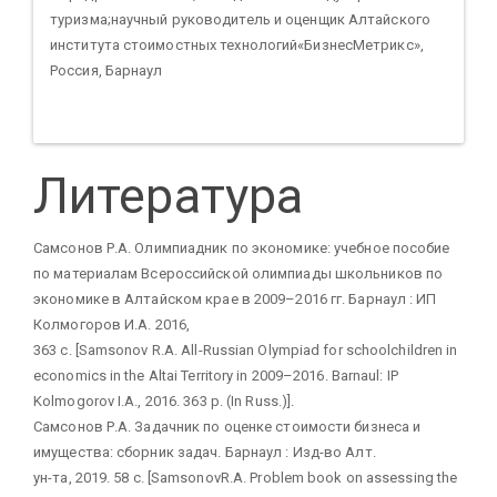
туризма;научный руководитель и оценщик Алтайского
института стоимостных технологий«БизнесМетрикс»,
Россия, Барнаул
Литература
Самсонов Р.А. Олимпиадник по экономике: учебное пособие
по материалам Всероссийской олимпиады школьников по
экономике в Алтайском крае в 2009–2016 гг. Барнаул : ИП
Колмогоров И.А. 2016,
363 с. [Samsonov R.A. All-Russian Olympiad for schoolchildren in
economics in the Altai Territory in 2009–2016. Barnaul: IP
Kolmogorov I.A., 2016. 363 p. (In Russ.)].
Самсонов Р.А. Задачник по оценке стоимости бизнеса и
имущества: сборник задач. Барнаул : Изд-во Алт.
ун-та, 2019. 58 с. [SamsonovR.A. Problem book on assessing the