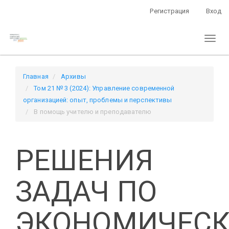
Быстрый
Регистрация
Вход
переход
к
Toggl
содержанию
naviga
страницы
Главная
навигация
Главная
Архивы
Основное
Том 21 № 3 (2024): Управление современной
содержание
организацией: опыт, проблемы и перспективы
Боковая
В помощь учителю и преподавателю
панель
РЕШЕНИЯ
ЗАДАЧ ПО
ЭКОНОМИЧЕС