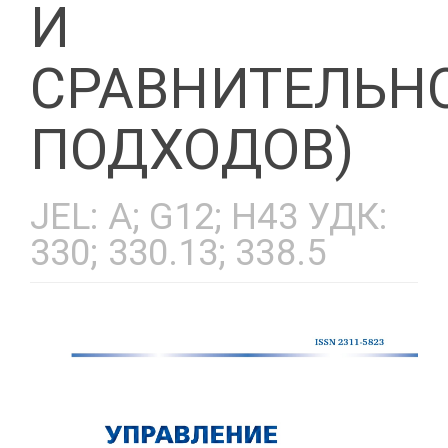
И
СРАВНИТЕЛЬН
ПОДХОДОВ)
JEL: A; G12; H43 УДК:
330; 330.13; 338.5
Статья
боковой
панели