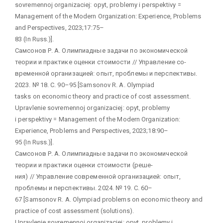
sovremennoj organizaciej: opyt, problemy i perspektivy =
Management of the Modern Organization: Experience, Problems
and Perspectives, 2023;17:75–
83 (In Russ.)].
Самсонов Р. А. Олимпиадные задачи по экономической
теории и практике оценки стоимости // Управление со-
временной организацией: опыт, проблемы и перспективы.
2023. № 18. С. 90–95 [Samsonov R. A. Olympiad
tasks on economic theory and practice of cost assessment.
Upravlenie sovremennoj organizaciej: opyt, problemy
i perspektivy = Management of the Modern Organization:
Experience, Problems and Perspectives, 2023;18:90–
95 (In Russ.)].
Самсонов Р. А. Олимпиадные задачи по экономической
теории и практики оценки стоимости (реше-
ния) // Управление современной организацией: опыт,
проблемы и перспективы. 2024. № 19. С. 60–
67 [Samsonov R. A. Olympiad problems on economic theory and
practice of cost assessment (solutions).
Upravlenie sovremennoj organizaciej: opyt, problemy i