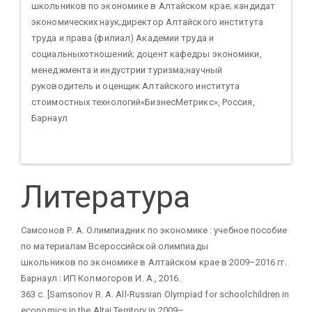
школьников по экономике в Алтайском крае; кандидат
экономических наук;директор Алтайского института
труда и права (филиал) Академии труда и
социальныхотношений; доцент кафедры экономики,
менеджмента и индустрии туризма;научный
руководитель и оценщик Алтайского института
стоимостных технологий«БизнесМетрикс», Россия,
Барнаул
Литература
Самсонов Р. А. Олимпиадник по экономике : учебное пособие
по материалам Всероссийской олимпиады
школьников по экономике в Алтайском крае в 2009–2016 гг.
Барнаул : ИП Колмогоров И. А., 2016.
363 с. [Samsonov R. A. All-Russian Olympiad for schoolchildren in
economics in the Altai Territory in 2009–