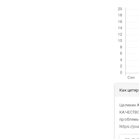
Скачивания
Дет
Как цити
ста
Целикин 
КАЧЕСТВО
проблемы и
https://jo