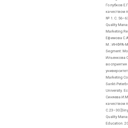
Голубков Е.
качеством п
№ 1. С. 56–6
Quality Mana
Marketing Re
Ефимова С.А
М.: ИНФРА-М,
Segment: Mon
Ильенкова 
восприятия 
университета
Marketing Co
Sankt-Peterbu
University. E
Синяева И.
качеством п
С.23–30 [Sin
Quality Manag
Education. 20