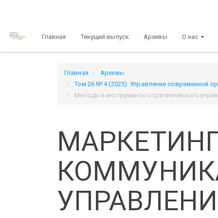
Быстрый
переход
к
Главная
Текущий выпуск
Архивы
О нас
содержанию
страницы
Главная
навигация
Главная
Архивы
Основное
Том 26 № 4 (2025): Управление современной о
содержание
Методы и инструменты стратегического управ
Боковая
панель
МАРКЕТИН
КОММУНИК
УПРАВЛЕНИ