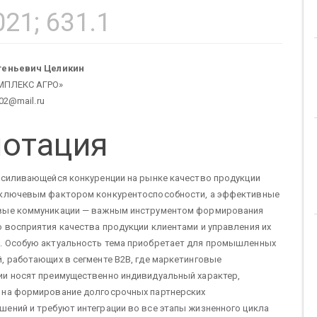
21; 631.1
новное
геньевич Целикин
МПЛЕКС АГРО»
ержание
n02@mail.ru
отация
тьи
усиливающейся конкуренции на рынке качество продукции
 ключевым фактором конкурентоспособности, а эффективные
вые коммуникации — важным инструментом формирования
 восприятия качества продукции клиентами и управления их
. Особую актуальность тема приобретает для промышленных
, работающих в сегменте B2B, где маркетинговые
ии носят преимущественно индивидуальный характер,
 на формирование долгосрочных партнерских
ений и требуют интеграции во все этапы жизненного цикла