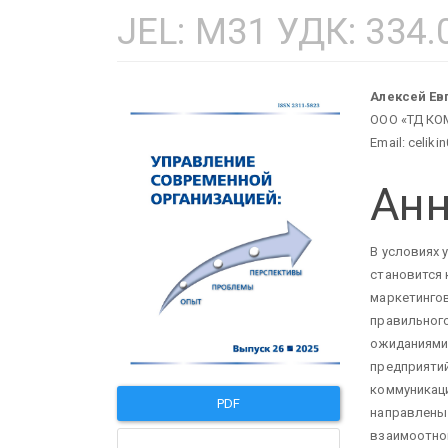
JEL: M31 УДК: 334.0
Статья
Ос
Алексей Ев
ООО «ТД КО
боковой
сод
Email: celiki
Анн
панели
ста
В условиях 
становится
маркетинго
правильного
ожиданиями
предприятий
коммуникац
PDF
направлены
взаимоотнош