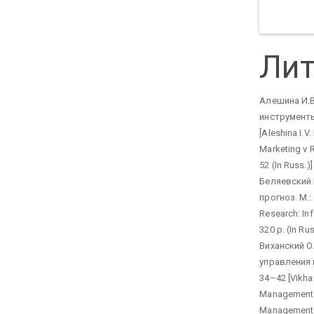
Лит
Алешина И.В
инструменты
[Aleshina I.
Marketing v 
52 (In Russ.)]
Беляевский 
прогноз. М.:
Research: Inf
320 p. (In Rus
Виханский О
управления 
34–42 [Vikhan
Management S
Management. 