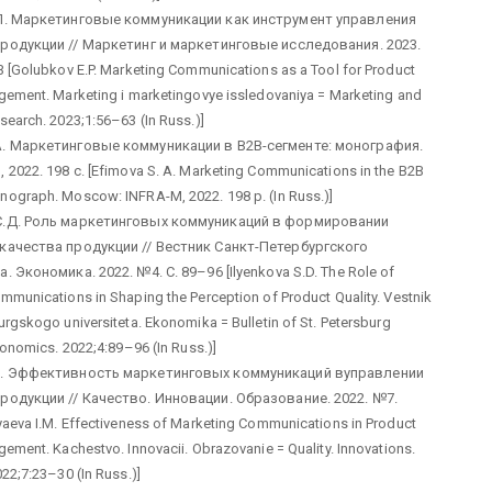
П. Маркетинговые коммуникации как инструмент управления
родукции // Маркетинг и маркетинговые исследования. 2023.
3 [Golubkov E.P. Marketing Communications as a Tool for Product
gement. Marketing i marketingovye issledovaniya = Marketing and
search. 2023;1:56–63 (In Russ.)]
. Маркетинговые коммуникации в B2B-сегменте: монография.
 2022. 198 с. [Efimova S. A. Marketing Communications in the B2B
ograph. Moscow: INFRA-M, 2022. 198 p. (In Russ.)]
С.Д. Роль маркетинговых коммуникаций в формировании
качества продукции // Вестник Санкт-Петербургского
. Экономика. 2022. №4. С. 89–96 [Ilyenkova S.D. The Role of
mmunications in Shaping the Perception of Product Quality. Vestnik
rgskogo universiteta. Ekonomika = Bulletin of St. Petersburg
conomics. 2022;4:89–96 (In Russ.)]
М. Эффективность маркетинговых коммуникаций вуправлении
родукции // Качество. Инновации. Образование. 2022. №7.
yaeva I.M. Effectiveness of Marketing Communications in Product
ement. Kachestvo. Innovacii. Obrazovanie = Quality. Innovations.
22;7:23–30 (In Russ.)]