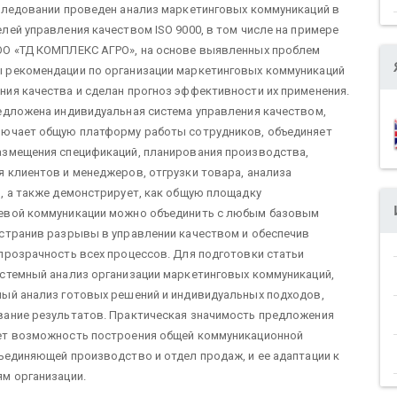
следовании проведен анализ маркетинговых коммуникаций в
лей управления качеством ISO 9000, в том числе на примере
ОО «ТД КОМПЛЕКС АГРО», на основе выявленных проблем
 рекомендации по организации маркетинговых коммуникаций
ия качества и сделан прогноз эффективности их применения.
едложена индивидуальная система управления качеством,
лючает общую платформу работы сотрудников, объединяет
азмещения спецификаций, планирования производства,
 клиентов и менеджеров, отгрузки товара, анализа
, а также демонстрирует, как общую площадку
евой коммуникации можно объединить с любым базовым
странив разрывы в управлении качеством и обеспечив
прозрачность всех процессов. Для подготовки статьи
стемный анализ организации маркетинговых коммуникаций,
ый анализ готовых решений и индивидуальных подходов,
вание результатов. Практическая значимость предложения
ет возможность построения общей коммуникационной
ъединяющей производство и отдел продаж, и ее адаптации к
м организации.