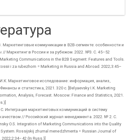
ература
. Маркетинговые коммуникации в B2B-сегменте: особенности и
 // Маркетинг в России и за рубежом. 2022. №3. С. 45–52
V. Marketing Communications in the B2B Segment: Features and Tools.
Rossii i za rubezhom = Marketing in Russia and Abroad. 2022;3:45–
И.К. Маркетинговое исследование: информация, анализ,
 Финансы и статистика, 2021. 320 с. [Belyaevsky I.K. Marketing
ormation, Analysis, Forecast. Moscow: Finance and Statistics, 2021.
s.)]
.С. Интеграция маркетинговых коммуникаций в систему
качеством // Российский журнал менеджмента. 2022. № 2. С.
sky O.S. Integration of Marketing Communications into the Quality
ystem. Rossijskij zhurnal menedzhmenta = Russian Journal of
2022;2:34–42 (In Russ.)]