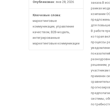
Опубликован:
янв 28, 2026
заказа.В ис
рамках моде
компании О
Ключевые слова:
предложены
маркетинговые
для повышен
коммуникации, управление
В работе пр
качеством, В2В-модель,
которая вк
интегрированные
процессы р
маркетинговые коммуникации
уведомления
показателей
разноуровн
решением, у
участникам 
применен си
сравнительн
прогнозиро
предполага
системы, об
потребностя