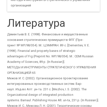
организацией
Литература
Дементьев В. Е. (1998). Финансовые и имущественные
основания стратегических преимуществ ФПГ (Пре-
принт № WP/98/054). М.: ЦЭМИРАН. 89 с. [Dementiev, V. E.
(1998). Financial and property bases of strategic
advantages of Fig (Preprint No. WP/98/054). M.: CEMI Russian
Academy of Sciences, 89 p. (In Russian)].
МЕТОДЫ И ИНСТРУМЕНТЫ СТРАТЕГИЧЕСКОГО УПРАВЛЕНИЯ
ОРГАНИЗАЦИЕЙ 65
Межов И. С. (2002). Организационное проектирование
интегрированных производственных систем. Бар-
наул. Изд-во Алт. ун-та. 231 с. [Mezhov, I. S. (2002). The
Organizational design of integrated production
systems. Barnaul. Publishing House Alt. un-ta, 231 p. (In Russian)].
Межов И. С., Межова Л. Н. (2001). Теоретические основы