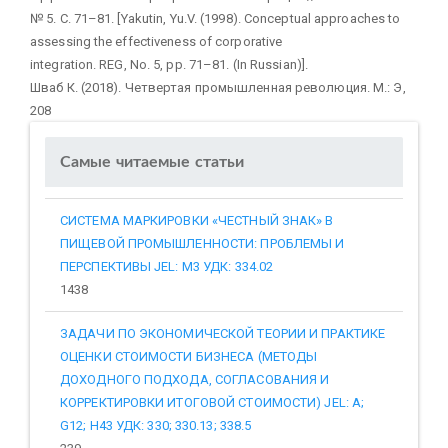
№ 5. С. 71–81. [Yakutin, Yu.V. (1998). Conceptual approaches to
assessing the effectiveness of corporative
integration. REG, No. 5, pp. 71–81. (In Russian)].
Шваб К. (2018). Четвертая промышленная революция. М.: Э,
208
Самые читаемые статьи
СИСТЕМА МАРКИРОВКИ «ЧЕСТНЫЙ ЗНАК» В
ПИЩЕВОЙ ПРОМЫШЛЕННОСТИ: ПРОБЛЕМЫ И
ПЕРСПЕКТИВЫ JEL: M3 УДК: 334.02
1438
ЗАДАЧИ ПО ЭКОНОМИЧЕСКОЙ ТЕОРИИ И ПРАКТИКЕ
ОЦЕНКИ СТОИМОСТИ БИЗНЕСА (МЕТОДЫ
ДОХОДНОГО ПОДХОДА, СОГЛАСОВАНИЯ И
КОРРЕКТИРОВКИ ИТОГОВОЙ СТОИМОСТИ) JEL: A;
G12; H43 УДК: 330; 330.13; 338.5