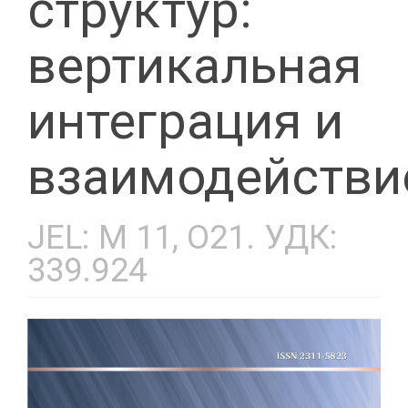
структур:
вертикальная
интеграция и
взаимодействи
JEL: М 11, О21. УДК:
339.924
Статья
боковой