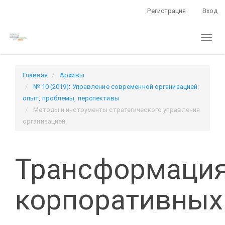
Быстрый
Регистрация
Вход
переход
к
Toggl
содержанию
naviga
страницы
Главная
навигация
Главная
Архивы
Основное
№ 10 (2019): Управление современной организацией:
содержание
опыт, проблемы, перспективы
Боковая
Методы и инструменты стратегического управления
панель
организацией
Трансформаци
корпоративных