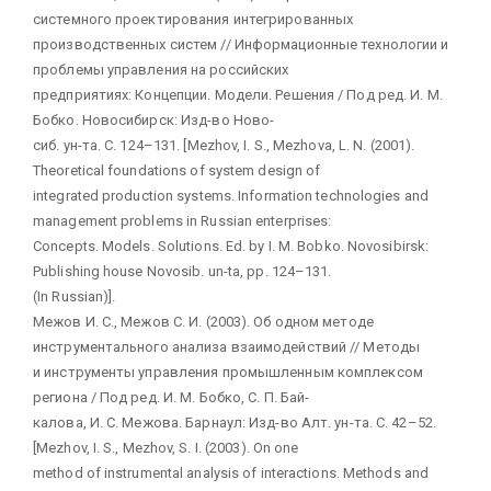
системного проектирования интегрированных
производственных систем // Информационные технологии и
проблемы управления на российских
предприятиях: Концепции. Модели. Решения / Под ред. И. М.
Бобко. Новосибирск: Изд-во Ново-
сиб. ун-та. С. 124–131. [Mezhov, I. S., Mezhova, L. N. (2001).
Theoretical foundations of system design of
integrated production systems. Information technologies and
management problems in Russian enterprises:
Concepts. Models. Solutions. Ed. by I. M. Bobko. Novosibirsk:
Publishing house Novosib. un-ta, рр. 124–131.
(In Russian)].
Межов И. С., Межов С. И. (2003). Об одном методе
инструментального анализа взаимодействий // Методы
и инструменты управления промышленным комплексом
региона / Под ред. И. М. Бобко, С. П. Бай-
калова, И. С. Межова. Барнаул: Изд-во Алт. ун-та. С. 42–52.
[Mezhov, I. S., Mezhov, S. I. (2003). On one
method of instrumental analysis of interactions. Methods and