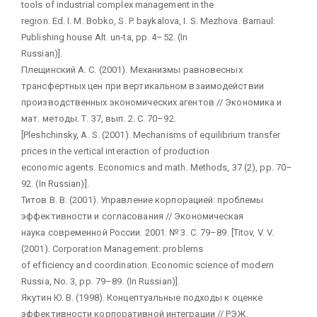
tools of industrial complex management in the
region. Ed. I. M. Bobko, S. P. baykalova, I. S. Mezhova. Barnaul:
Publishing house Alt. un-ta, рр. 4–52. (In
Russian)].
Плещинский А. С. (2001). Механизмы равновесных
трансфертных цен при вертикальном взаимодействии
производственных экономических агентов // Экономика и
мат. методы. Т. 37, вып. 2. С. 70–92.
[Pleshchinsky, A. S. (2001). Mechanisms of equilibrium transfer
prices in the vertical interaction of production
economic agents. Economics and math. Methods, 37 (2), pp. 70–
92. (In Russian)].
Титов В. В. (2001). Управление корпорацией: проблемы
эффективности и согласования // Экономическая
наука современной России. 2001. № 3. С. 79–89. [Titov, V. V.
(2001). Corporation Management: problems
of efficiency and coordination. Economic science of modern
Russia, No. 3, pp. 79–89. (In Russian)].
Якутин Ю. В. (1998). Концептуальные подходы к оценке
эффективности корпоративной интеграции // РЭЖ.