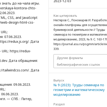
2023-12-03
 знать до на-чала игры.
ekerskaya-kontora-chto-
2.06.2023.
Как цитировать
ML, CSS, and JavaScript
Нестеров С., Пономарев И. Разработк
/web-design-html-css-
онлайн-платформы для осуществлен
букмекерской деятельности // Труды
 URL:
семинара по геометрии и математиче
я: 07.06.2023.
моделированию, 2023, № 9. С. 163-170
s://redux.js.org/. Дата
https://journal.asu.ru/psgmm/article/v
339.
URL: https://redux-
Другие форматы
ct.dev. Дата обращения:
библиографических ссылок
//tailwindcss.com/. Дата
Выпуск
ащения: 09.06.2023.
№ 9 (2023): Труды семинара по
URL:
геометрии и математическому
 06.06.2023.
моделированию
нгл. — СПб. : Питер,
Раздел