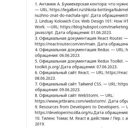
1. Антанюк А. Букмекерская контора: что нужно
— URL: https://legalbet.ru/shkola-bettinga/bukm
nuzhno-znat-do-nachala-igri/. Дата обращения:0
2. Lindsay Kolowich Cox. Web Design 101: How HT
Work. —URL: https://blog.hubspot.com/marketing
javascript. Дата обращения: 01.06.2023.
3. Официальная документация React Router. —
https://reactrouter.com/en/main. Дата обращени
4. Официальная документация Redux. — URL: http
обращения: 06.06.2023.
5. Официальная документация Redux Toolkit. — 
toolkit.js.org/.Дата обращения: 07.06.2023.
6. Официальный сайт React. — URL: https://rea
08.06.2023.
7. Официальный сайт Tailwind CSS. — URL: https:
обращения: 09.06.2023.
8. Официальный сайт WebStorm. — URL:
https://www.jetbrains.com/webstorm/. Дата обр
9. Resources from Developers to Developers. — 
https://developer.mozilla.org/ru.Дата обращения:
10. Тиленс Томас М. React в действии / Пер. с а
2019.