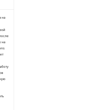
а на
вой
после
у на
ons
яет
аботу
ов
ьную
ать