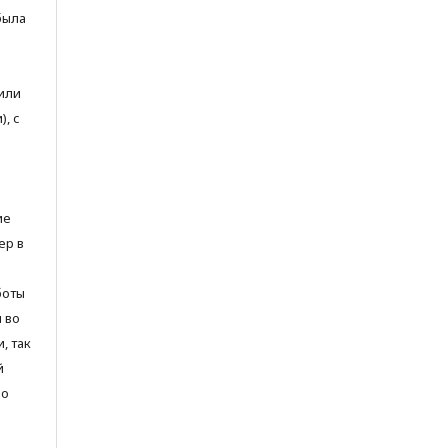
была
или
, с
ие
ер в
боты
и во
, так
й
но