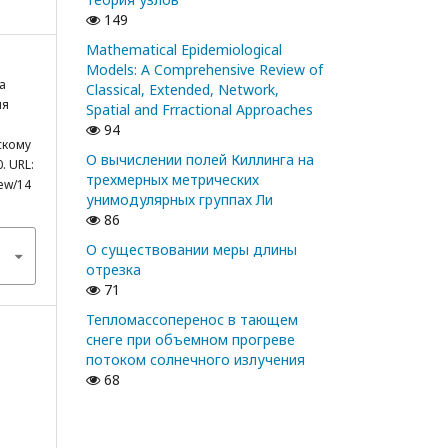
149
Mathematical Epidemiological
Models: A Comprehensive Review of
а
Classical, Extended, Network,
ия
Spatial and Frractional Approaches
94
скому
О вычислении полей Киллинга на
. URL:
трехмерных метрических
iew/14
унимодулярных группах Ли
86
О существовании меры длины
отрезка
71
Тепломассоперенос в тающем
снеге при объемном прогреве
потоком солнечного излучения
68