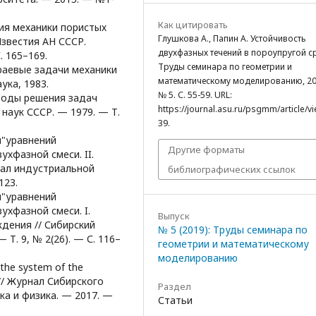
Как цитировать
ния механики пористых
Глушкова А., Папин А. Устойчивость
звестия АН СССР.
двухфазных течений в пороупругой ср
. 165–169.
Труды семинара по геометрии и
Краевые задачи механики
математическому моделированию, 20
ука, 1983.
№ 5. С. 55-59. URL:
етоды решения задач
https://journal.asu.ru/psgmm/article/v
наук СССР. — 1979. — Т.
39.
м"уравнений
Другие форматы
хфазной смеси. II.
нал индустриальной
библиографических ссылок
123.
м"уравнений
хфазной смеси. I.
Выпуск
дения // Сибирский
№ 5 (2019): Труды семинара по
Т. 9, № 2(26). — С. 116–
геометрии и математическому
моделированию
f the system of the
 // Журнал Сибирского
Раздел
ка и физика. — 2017. —
Статьи