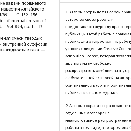
ение задачи поршневого
 Известия Алтайского
1. Авторы сохраняют за собой прав
89). — С. 152–156.
авторство своей работы и
el of internal erosion of
 – Vol. 894, no. 1. – P.
предоставляют журналу право пер
публикации этой работы с правом 
ижения смеси твердых
публикации распространять работ
ом внутренней суффозии
условиях лицензии Creative Comm
ка жидкости и газа. —
Attribution License, которая позвол
другим лицам свободно
распространять опубликованную р
с обязательной ссылокой на автор
оригинальной работы и оригинал
публикацию в этом журнале.
2. Авторы сохраняют право заключ
отдельные договора на
неэксклюзивное распространение
работы в том виде, в котором она 