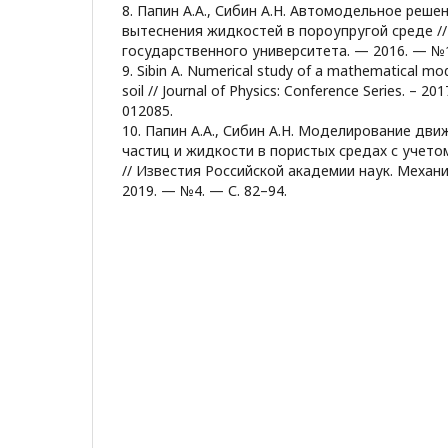
8. Папин А.А., Сибин А.Н. Автомодельное реш
вытеснения жидкостей в пороупругой среде //
государственного университета. — 2016. — №1(
9. Sibin A. Numerical study of a mathematical mod
soil // Journal of Physics: Conference Series. – 2017.
012085.
10. Папин А.А., Сибин А.Н. Моделирование дв
частиц и жидкости в пористых средах с учет
// Известия Российской академии наук. Механи
2019. — №4. — С. 82–94.