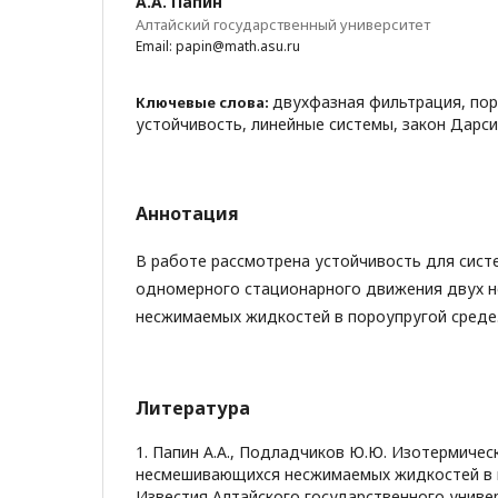
А.А. Папин
Алтайский государственный университет
Email: papin@math.asu.ru
двухфазная фильтрация, пор
Ключевые слова:
устойчивость, линейные системы, закон Дарси
Аннотация
В работе рассмотрена устойчивость для сист
одномерного стационарного движения двух 
несжимаемых жидкостей в пороупругой среде
Литература
1. Папин А.А., Подладчиков Ю.Ю. Изотермиче
несмешивающихся несжимаемых жидкостей в п
Известия Алтайского государственного униве