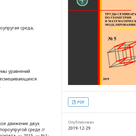
оупругая среда,
емы уравнений
несмешивающихся
.
PDF
Опубликован
ское движение двух
2019-12-29
ороупругой среде //
рситета. — 2015. — №1-