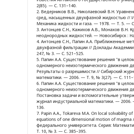
2(85). — С. 131–140.
2. Ведерников В.В., Николаевский В.Н. Уравне
сред, насыщенных двухфазной жидкостью // И
Механика жидкости и газа. — 1978. — Т. 5. — С
3. Антонцев С.Н., Кажихов А.В., Монахов В.Н. 
неоднородных жидкостей. — Новосибирск : На
4. Антонцев С.Н., Папин А.А. Приближенные м
двухфазной фильтрации // Доклады Академии 
247, № 3. — С. 521–525.
5. Папин А.А. Существование решения "в цело
одномерного неизотермического движения дву
Результаты о разрешимости // Сибирский жур
математики. — 2006. — Т. 9, № 3(27). — С. 111–
6. Папин А.А. Существование решения "в цело
одномерного неизотермического движения дву
Постановка задачи и вспомогательные утверж
журнал индустриальной математики. — 2006. — 
136.
7. Papin A.A., Tokareva M.A. On local solvability o
equations of one dimensional motion of magma
федерального университета. Серия: Математи
Т. 10, № 3. — С. 385–395.