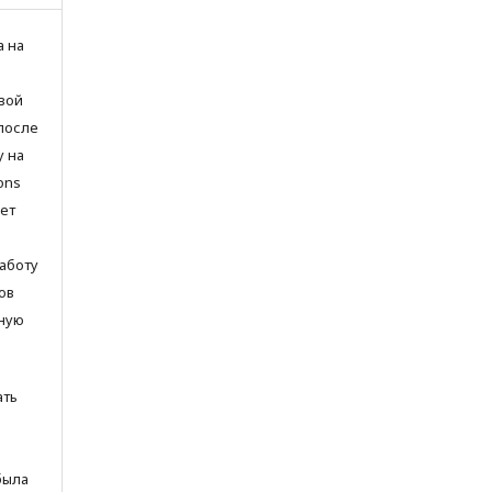
а на
вой
после
у на
ons
яет
аботу
ов
ьную
ать
была