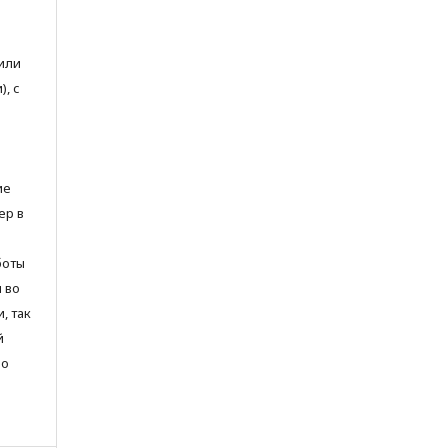
или
, с
ие
ер в
боты
и во
, так
й
но