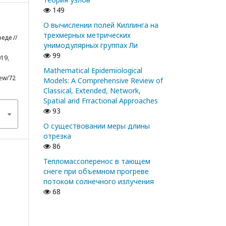
149
О вычислении полей Киллинга на
трехмерных метрических
еде //
унимодулярных группах Ли
99
19,
Mathematical Epidemiological
iew/72
Models: A Comprehensive Review of
Classical, Extended, Network,
Spatial and Frractional Approaches
93
О существовании меры длины
отрезка
86
Тепломассоперенос в тающем
снеге при объемном прогреве
потоком солнечного излучения
68