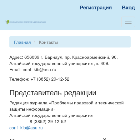
Быстрый
Регистрация
Вход
переход
к
содержанию
Toggl
страницы
naviga
Главная
навигация
Главная
Контакты
Основное
содержание
Адрес: 656039 г. Барнаул, пр. Красноармейский, 90,
Боковая
Алтайский государственный университет, к. 409.
панель
Email: conf_kib@asu.ru
Телефон: +7 (3852) 29-12-52
Представитель редакции
Редакция журнала «Проблемы правовой и технической
защиты информации»
Алтайский государственный университет
8 (3852) 29-12-52
Телефон
conf_kib@asu.ru