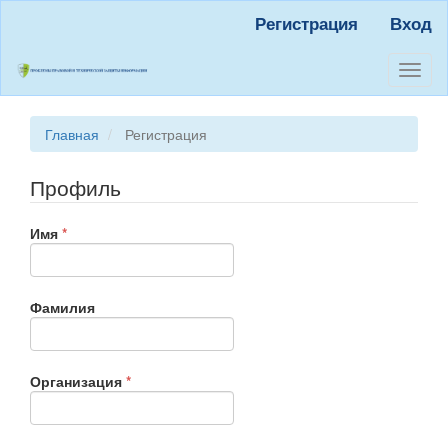
Быстрый
Регистрация
Вход
переход
к
содержанию
Toggl
страницы
naviga
Главная
навигация
Главная
Регистрация
Основное
содержание
Профиль
Боковая
панель
Обязательно
Имя
*
Фамилия
Обязательно
Организация
*