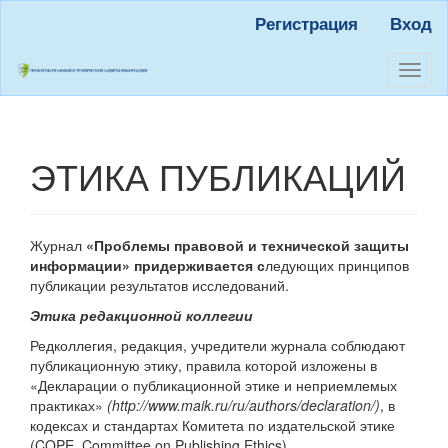
Быстрый
Регистрация
Вход
переход
к
содержанию
Toggl
страницы
naviga
Главная
навигация
Основное
ЭТИКА ПУБЛИКАЦИЙ
содержание
Боковая
панель
Журнал
«Проблемы правовой и технической защиты
информации» придерживается с
ледующих принципов
публикации результатов исследований.
Этика редакционной коллегии
Редколлегия, редакция, учредители журнала соблюдают
публикационную этику, правила которой изложены в
«Декларации о публикационной этике и неприемлемых
практиках»
(http://www.maik.ru/ru/authors/declaration/)
, в
кодексах и стандартах Комитета по издательской этике
(COPE, Committee on Publishing Ethics)