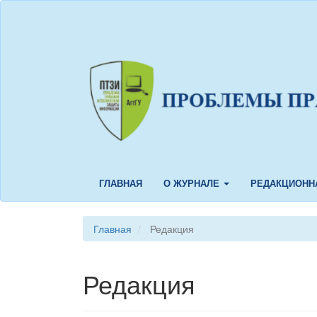
Быстрый
переход
к
содержанию
страницы
Главная
навигация
Основное
содержание
Боковая
панель
ГЛАВНАЯ
О ЖУРНАЛЕ
РЕДАКЦИОНН
Главная
Редакция
Редакция