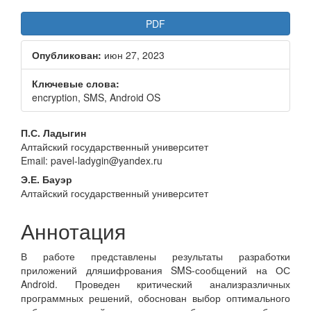
Статья
PDF
боковой
Опубликован:
июн 27, 2023
панели
Ключевые слова:
encryption, SMS, Android OS
Основное
П.С. Ладыгин
Алтайский государственный университет
содержание
Email: pavel-ladygin@yandex.ru
статьи
Э.Е. Бауэр
Алтайский государственный университет
Аннотация
В работе представлены результаты разработки
приложений дляшифрования SMS-сообщений на ОС
Android. Проведен критический анализразличных
программных решений, обоснован выбор оптимального