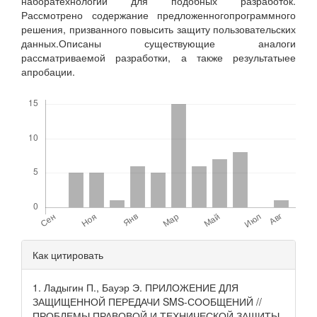
наборатехнологий для подобных разработок.
Рассмотрено содержание предложенногопрограммного
решения, призванного повысить защиту пользовательских
данных.Описаны существующие аналоги
рассматриваемой разработки, а также результатыее
апробации.
Скачивания
Детали
Как цитировать
статьи
1. Ладыгин П., Бауэр Э. ПРИЛОЖЕНИЕ ДЛЯ
ЗАЩИЩЕННОЙ ПЕРЕДАЧИ SMS-СООБЩЕНИЙ //
ПРОБЛЕМЫ ПРАВОВОЙ И ТЕХНИЧЕСКОЙ ЗАЩИТЫ