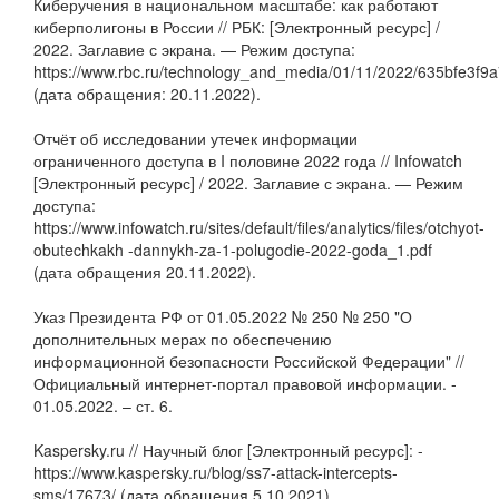
Киберучения в национальном масштабе: как работают
киберполигоны в России // РБК: [Электронный ресурс] /
2022. Заглавие с экрана. — Режим доступа:
https://www.rbc.ru/technology_and_media/01/11/2022/635bfe3f
(дата обращения: 20.11.2022).
Отчёт об исследовании утечек информации
ограниченного доступа в I половине 2022 года // Infowatch
[Электронный ресурс] / 2022. Заглавие с экрана. — Режим
доступа:
https://www.infowatch.ru/sites/default/files/analytics/files/otchyot-
obutechkakh -dannykh-za-1-polugodie-2022-goda_1.pdf
(дата обращения 20.11.2022).
Указ Президента РФ от 01.05.2022 № 250 № 250 "О
дополнительных мерах по обеспечению
информационной безопасности Российской Федерации" //
Официальный интернет-портал правовой информации. -
01.05.2022. – ст. 6.
Kaspersky.ru // Научный блог [Электронный ресурс]: -
https://www.kaspersky.ru/blog/ss7-attack-intercepts-
sms/17673/ (дата обращения 5.10.2021).