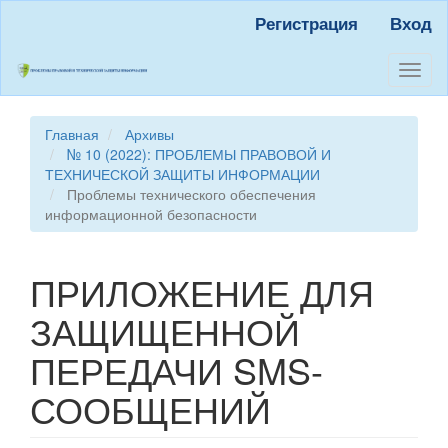
Быстрый
Регистрация
Вход
переход
к
содержанию
Toggl
страницы
naviga
Главная
навигация
Главная
Архивы
Основное
№ 10 (2022): ПРОБЛЕМЫ ПРАВОВОЙ И
содержание
ТЕХНИЧЕСКОЙ ЗАЩИТЫ ИНФОРМАЦИИ
Боковая
Проблемы технического обеспечения
панель
информационной безопасности
ПРИЛОЖЕНИЕ ДЛЯ
ЗАЩИЩЕННОЙ
ПЕРЕДАЧИ SMS-
СООБЩЕНИЙ