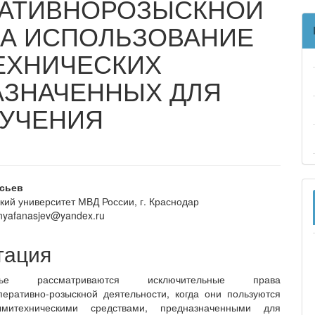
РАТИВНОРОЗЫСКНОЙ
НА ИСПОЛЬЗОВАНИЕ
ЕХНИЧЕСКИХ
АЗНАЧЕННЫХ ДЛЯ
ЛУЧЕНИЯ
вное
асьев
кий университет МВД России, г. Краснодар
ржание
enyafanasjev@yandex.ru
и
тация
е рассматриваются исключительные права
перативно-розыскной деятельности, когда они пользуются
ымитехническими средствами, предназначенными для