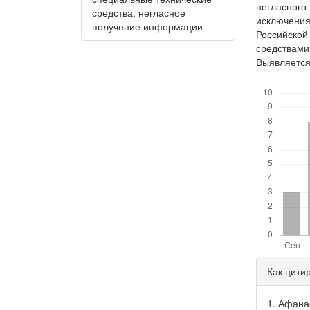
негласног
средства, негласное
исключени
получение информации
Российско
средствами
Выявляется
Скачивания
Дета
Как цити
стать
1. Афан