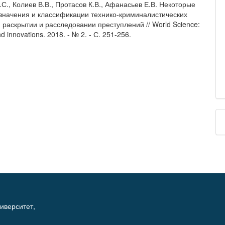
С., Колиев В.В., Протасов К.В., Афанасьев Е.В. Некоторые
значения и классификации технико-криминалистических
 раскрытии и расследовании преступлений // World Science:
d innovations. 2018. - № 2. - С. 251-256.
иверситет,