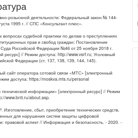
ратура
вно-розыскной деятельности: Федеральный закон № 144-
густа 1995 г. // СПС «Консультант плюс».
х вопросах судебной практики по делам о преступлениях
ституционных прав и свобод граждан: Постановление
 Суда Российской Федерации №46 от 25 ноября 2018 г.
й ресурс] // Режим доступа: http://www.vsrf.ru; Уголовный
ийской Федерации (ст. 137, 138, 139, 144, 145).
й сайт оператора сотовой связи «МТС» [электронный
Режим доступа: https://moskva.mts.ru/personal
 технической информации» [электронный ресурс] // Режим
p://www.bnti.ru/about.asp.
. Изготовление, сбыт, приобретение технических средств,
енных для нарушения систем защиты цифровой
: правовой аспект // Информация и безопасность. - 2020. -