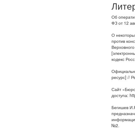
Лите
Об операти
ФЗ от 12 ав
О некоторы
против кон
Верховного
[электронны
кодекс Росс
Официальны
ресурс] // 
Сайт «Бюро
доступа: htt
Бегишев И.Р
предназнач
информации
№2.