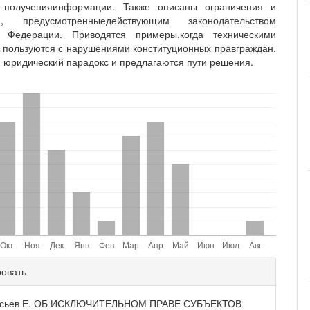
о полученияинформации. Также описаны ограничения и
я, предусмотренныедействующим законодательством
й Федерации. Приводятся примеры,когда техническими
 пользуются с нарушениями конституционных правграждан.
 юридический парадокс и предлагаются пути решения.
ли
ровать
и
асьев Е. ОБ ИСКЛЮЧИТЕЛЬНОМ ПРАВЕ СУБЪЕКТОВ