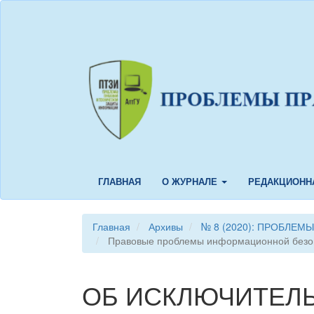
Быстрый
переход
к
содержанию
страницы
Главная
навигация
Основное
содержание
Боковая
панель
ГЛАВНАЯ
О ЖУРНАЛЕ
РЕДАКЦИОНН
Главная
Архивы
№ 8 (2020): ПРОБЛЕ
Правовые проблемы информационной безо
ОБ ИСКЛЮЧИТЕЛ