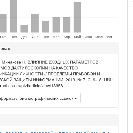
ли
ровать
и
 Е., Минакова Н. ВЛИЯНИЕ ВХОДНЫХ ПАРАМЕТРОВ
ТМОВ ДАКТИЛОСКОПИИ НА КАЧЕСТВО
ФИКАЦИИ ЛИЧНОСТИ // ПРОБЛЕМЫ ПРАВОВОЙ И
СКОЙ ЗАЩИТЫ ИНФОРМАЦИИ, 2019. № 7. С. 9-18. URL:
urnal.asu.ru/ptzi/article/view/13958.
 форматы библиографических ссылок