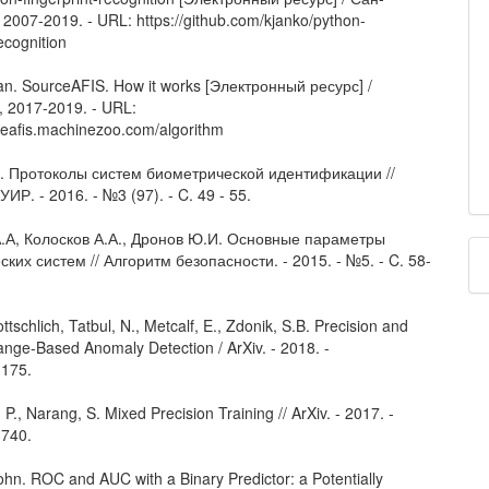
2007-2019. - URL: https://github.com/kjanko/python-
recognition
an. SourceAFIS. How it works [Электронный ресурс] /
 2017-2019. - URL:
rceafis.machinezoo.com/algorithm
. Протоколы систем биометрической идентификации //
ИР. - 2016. - №3 (97). - C. 49 - 55.
.А, Колосков А.А., Дронов Ю.И. Основные параметры
ких систем // Алгоритм безопасности. - 2015. - №5. - C. 58-
ottschlich, Tatbul, N., Metcalf, E., Zdonik, S.B. Precision and
ange-Based Anomaly Detection / ArXiv. - 2018. -
3175.
, P., Narang, S. Mixed Precision Training // ArXiv. - 2017. -
3740.
ohn. ROC and AUC with a Binary Predictor: a Potentially