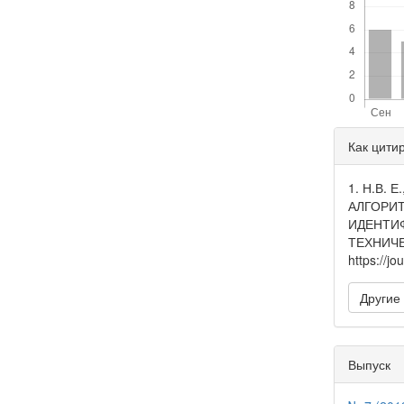
Дета
Как цити
стать
1. Н.В.
АЛГОРИ
ИДЕНТИ
ТЕХНИЧЕ
https://jo
Другие
Выпуск