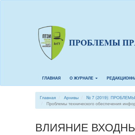
Быстрый
переход
к
содержанию
страницы
Главная
навигация
Основное
содержание
Боковая
панель
ГЛАВНАЯ
О ЖУРНАЛЕ
РЕДАКЦИОНН
Главная
Архивы
№ 7 (2019): ПРОБЛЕ
Проблемы технического обеспечения инфо
ВЛИЯНИЕ ВХОДН