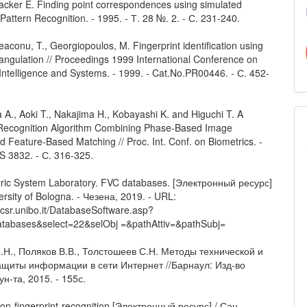
Backer E. Finding point correspondences using simulated
 Pattern Recognition. - 1995. - Т. 28 №. 2. - С. 231-240.
eaconu, T., Georgiopoulos, M. Fingerprint identification using
iangulation // Proceedings 1999 International Conference on
Intelligence and Systems. - 1999. - Cat.No.PR00446. - С. 452-
ta A., Aoki T., Nakajima H., Kobayashi K. and Higuchi T. A
 Recognition Algorithm Combining Phase-Based Image
 Feature-Based Matching // Proc. Int. Conf. on Biometrics. -
S 3832. - С. 316-325.
tric System Laboratory. FVC databases. [Электронный ресурс]
versity of Bologna. - Чезена, 2019. - URL:
b.csr.unibo.it/DatabaseSoftware.asp?
tabases&select=22&selObj =&pathAttiv=&pathSubj=
.Н., Поляков В.В., Толстошеев С.Н. Методы технической и
ащиты информации в сети Интернет //Барнаул: Изд-во
ун-та, 2015. - 155с.
hon-fingerprint-recognition [Электронный ресурс] / Сан-