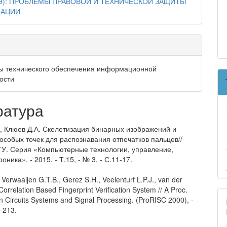
19): ПРОБЛЕМЫ ПРАВОВОЙ И ТЕХНИЧЕСКОЙ ЗАЩИТЫ
АЦИИ
ы технического обеспечения информационной
ости
ратура
., Клюев Д.А. Скелетизация бинарных изображений и
особых точек для распознавания отпечатков пальцев//
У. Серия «Компьютерные технологии, управление,
оника». - 2015. - Т.15, - № 3. - С.11-17.
Verwaaijen G.T.B., Gerez S.H., Veelenturf L.P.J., van der
orrelation Based Fingerprint Verification System // A Proc.
 Circuits Systems and Signal Processing. (ProRISC 2000), -
-213.