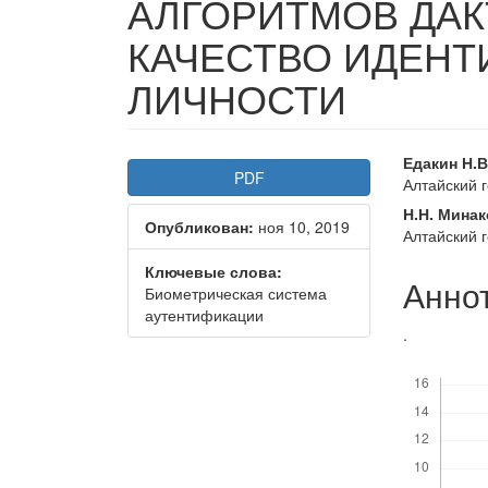
АЛГОРИТМОВ ДА
КАЧЕСТВО ИДЕН
ЛИЧНОСТИ
Статья
Осно
Едакин Н.В
PDF
Алтайский 
боковой
соде
Н.Н. Мина
Опубликован:
ноя 10, 2019
панели
стать
Алтайский 
Ключевые слова:
Анно
Биометрическая система
аутентификации
.
Скачивания