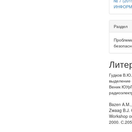
№ 7 (20
ИНФОРМ
Раздел
Проблем
безопасн
Лите
Гудков В.Ю
выделение 
Веник ЮУрГ
радиоэлектр
Bazen A.M., 
Zwaag B.J. C
Workshop on
2000. С.205