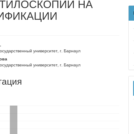
КТИЛОСКОПИИ НА
ТИФИКАЦИИ
вное
.
государственный университет, г. Барнаул
ржание
кова
и
государственный университет, г. Барнаул
тация