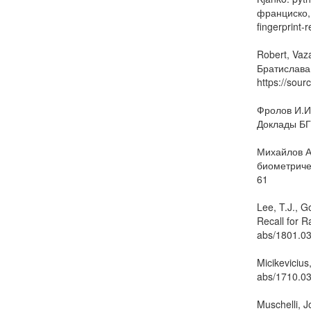
франциско, 
fingerprint-
Robert, Vaz
Братислава,
https://sou
Фролов И.И
Доклады БГУ
Михайлов А
биометричес
61
Lee, T.J., G
Recall for R
abs/1801.0
Micikevicius
abs/1710.0
Muschelli, J