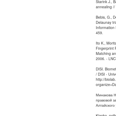
Starink J., 
annealing //
Bebis, G., D
Delaunay tr
Information 
459.
Ito K., Mori
Fingerprint
Matching and
2006. - LNC
DISI. Biome
/ DISI - Uni
http://biola
organize=Da
Минакова Н
правовой з
Алтайского 
Kjanko. pyt