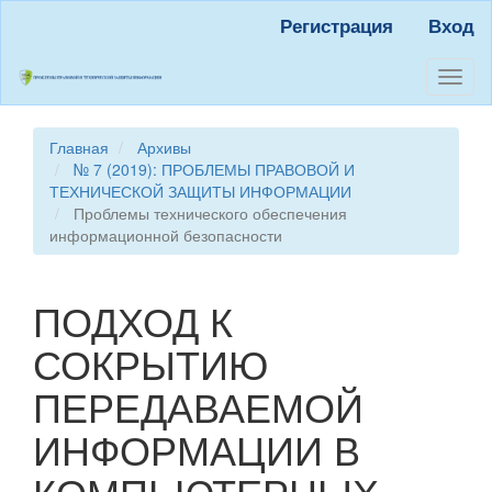
Быстрый
Регистрация
Вход
переход
к
содержанию
Toggl
страницы
naviga
Главная
навигация
Главная
Архивы
Основное
№ 7 (2019): ПРОБЛЕМЫ ПРАВОВОЙ И
содержание
ТЕХНИЧЕСКОЙ ЗАЩИТЫ ИНФОРМАЦИИ
Боковая
Проблемы технического обеспечения
панель
информационной безопасности
ПОДХОД К
СОКРЫТИЮ
ПЕРЕДАВАЕМОЙ
ИНФОРМАЦИИ В
КОМПЬЮТЕРНЫХ