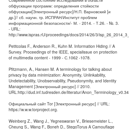
Современное состояние исследований в области
обфускации программ: определения стойкости
обфускации[Электронный ресурс]/Н.П. Варновский [и
др.]// сб. научн. тр. ИСПРАН/Институт проблем
информационной безопасности/- М. - 2014. - Т.26. - №. 3.
- URL:
http://www.ispras.rU/proceedings/docs/2014/26/3/isp_26_2014_3
Petitcolas F., Anderson R., Kuhn M. Information Hiding // A
Survey. Proceedings of the IEEE, specialissue on protection
of multimedia content - 1999 - С.1062 -1078.
Pfitzmann, A., Hansen M. A terminology for talking about
privacy by data minimization: Anonymity, Unlinkability,
Undetectability, Unobservability, Pseudonymity, and Identity
Management [Электронный ресурс] // 2010.
URL:http://dud.inf.tudresden.de/literatur/Anon_Terminology_v0.34
Официальный сайт Tor [Электронный ресурс] // URL:
https://w.w.w.torproject.org.
Weinberg Z., Wang J., Yegneswaran V., Briesemeister L.,
Cheung S., Wang F., Boneh D., StegoTorus A Camouflage