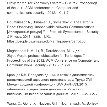
Proxy for the Tor Anonymity System // CCS '12 Proceedings
of the 2012 ACM conference on Computer and
communications security - 2012. - C. 1-7.
Houmansadr A., Brubaker C., Shmatikov V. The Parrot is
Dead: Observing Unobservable Network Communications
[Электронный ресурс] // In Proc. of: Symposium on Security
& Privacy, 2013, IEEE. - URL:
https://people.cs.umass.edu/~amir/papers/parrot.pdf.
Moghaddam H.M., Li, B., Derakhshani, M., и др.
SkypeMorph: protocol obfuscation fot Tor bridges // In:
Proceedings of the 2012. ACM Conference on Computer and
Communications Security - 2012. - С. 2-6.
Кравцов К.Н. Передача данных в сетях с динамической
рандомизацией адресного пространства // Труды XVII
Международной конференции DAMDro/RCDL’2015
«Аналитика и управление данными в областях с
интенсивным использованием данных - 2015 - С.273-277.
Wang. Q., Gong, X., Nguyen, G.T., Houmansadr, A., Borisov,