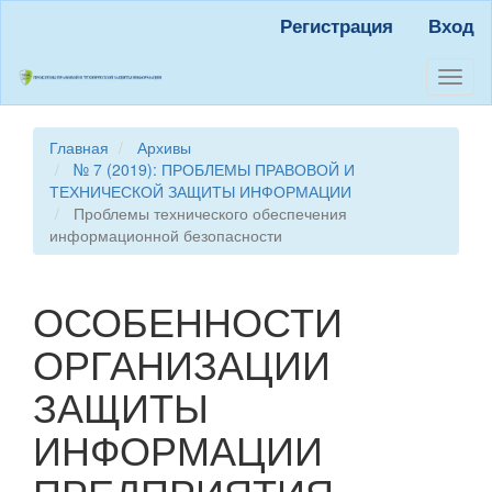
Быстрый
Регистрация
Вход
переход
к
содержанию
Toggl
страницы
naviga
Главная
навигация
Главная
Архивы
Основное
№ 7 (2019): ПРОБЛЕМЫ ПРАВОВОЙ И
содержание
ТЕХНИЧЕСКОЙ ЗАЩИТЫ ИНФОРМАЦИИ
Боковая
Проблемы технического обеспечения
панель
информационной безопасности
ОСОБЕННОСТИ
ОРГАНИЗАЦИИ
ЗАЩИТЫ
ИНФОРМАЦИИ
ПРЕДПРИЯТИЯ