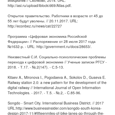
инициатив // Сколково, 2014. URL:
http://asi.ru/upload/iblock/d69/Atlas.pdf.
Открытое правительство. Работники в возрасте от 45 до
55 лет будут уволены. // 20.11.2017. URL:
http://econbez.ru/news/cat/22727
Программа «Цифровая экономика Российской
Федерации» // Распоряжение от 28 июля 2017 года
№1632-р. - URL: http://government.ru/docs/28653/.
Неизвестный С.И. Социально-психологические проблемы
перехода к цифровой экономике // Ученые записки РГСУ -
2018. - Т.17. - №.2(147). - С.5-13.
Kitaev A., Mironova I., Pogodaeva A., Sokolov D., Guseva E.
Railway station 2.0: a new pattern for the development of the
digital railway // International Journal of Open Information
Technologies. - 2017. - Т.5. - №.2, - C.85-96.
Songdo - Smart City. International Business District. // 2017
URL:http://www.businessinsider.com/songdo-south-korea-
design-2017-11/#fifteenmiles-of-bike-lanes-go-through-the-