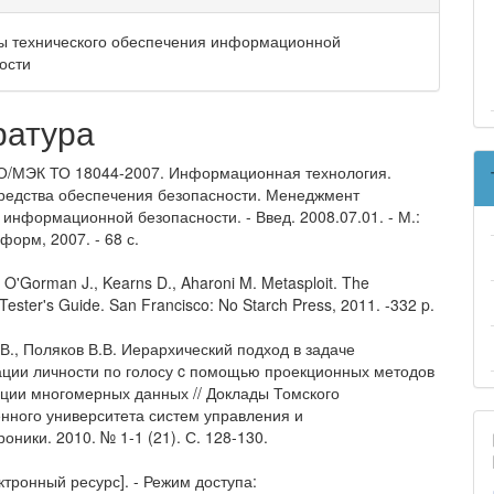
ы технического обеспечения информационной
ости
ратура
/МЭК ТО 18044-2007. Информационная технология.
редства обеспечения безопасности. Менеджмент
 информационной безопасности. - Введ. 2008.07.01. - М.:
орм, 2007. - 68 с.
 O'Gorman J., Kearns D., Aharoni M. Metasploit. The
Tester's Guide. San Francisco: No Starch Press, 2011. -332 p.
В., Поляков В.В. Иерархический подход в задаче
ции личности по голосу c помощью проекционных методов
ции многомерных данных // Доклады Томского
енного университета систем управления и
оники. 2010. № 1-1 (21). С. 128-130.
ктронный ресурс]. - Режим доступа: