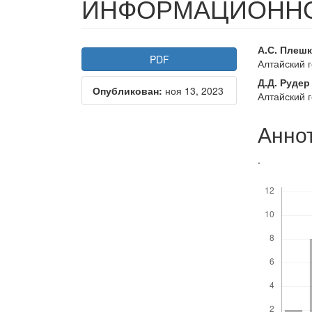
ИНФОРМАЦИОННО
Статья
Осно
А.С. Плеш
PDF
Алтайский 
боковой
соде
Д.Д. Рудер
Опубликован:
ноя 13, 2023
панели
стать
Алтайский 
Анно
.
Скачивания