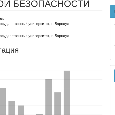
Й БЕЗОПАСНОСТИ
вное
ков
государственный университет, г. Барнаул
ржание
и
государственный университет, г. Барнаул
тация