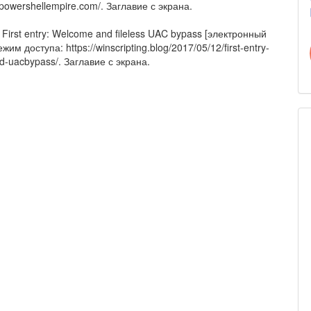
.powershellempire.com/. Заглавие с экрана.
B. First entry: Welcome and fileless UAC bypass [электронный
ежим доступа: https://winscripting.blog/2017/05/12/first-entry-
-uacbypass/. Заглавие с экрана.