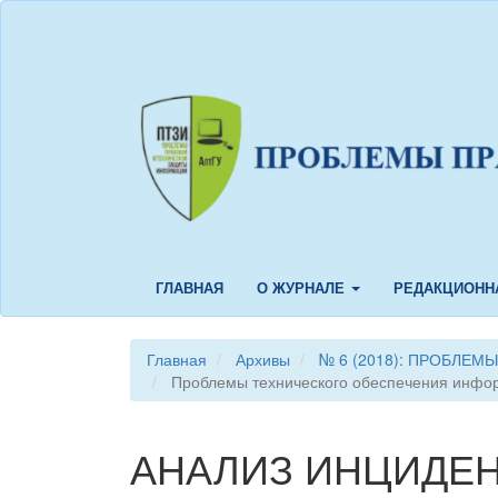
Быстрый
переход
к
содержанию
страницы
Главная
навигация
Основное
содержание
Боковая
панель
ГЛАВНАЯ
О ЖУРНАЛЕ
РЕДАКЦИОНН
Главная
Архивы
№ 6 (2018): ПРОБЛЕ
Проблемы технического обеспечения инфо
АНАЛИЗ ИНЦИДЕ