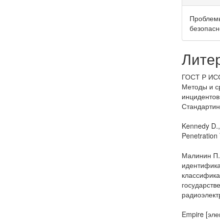
Проблем
безопасн
Лите
ГОСТ Р ИСО
Методы и с
инцидентов
Стандартинф
Kennedy D.,
Penetration 
Малинин П.
идентифика
классифика
государств
радиоэлектр
Empire [эле