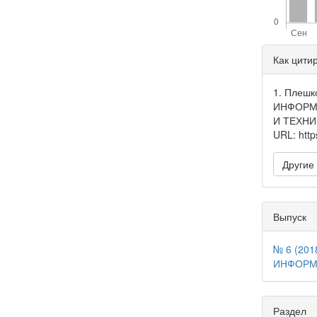
Дета
Как цити
стать
1. Плешк
ИНФОРМ
И ТЕХНИ
URL: https
Другие
Выпуск
№ 6 (20
ИНФОРМ
Раздел