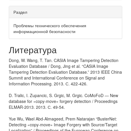
Раздел
Проблемы технического обеспечения
информационной безопасности
Литература
Dong, W. Wang, T. Tan. CASIA Image Tampering Detection
Evaluation Database / Dong, Jing et al. “CASIA Image
Tampering Detection Evaluation Database.” 2013 IEEE China
Summit and International Conference on Signal and
Information Processing. 2013. С. 422-426.
D. Tralic, I. Zupancic, S. Grgic, M. Grgic. CoMoFoD — New
database for «copy-move» forgery detection / Proceedings
ELMAR-2013. 2013. С. 49-54.
Yue Wu, Wael Abd-Almageed, Prem Natarajan “BusterNet:
Detecting «copy-move» Image Forgery with Source/Target
Localization” / Proceedings of the European Conference on