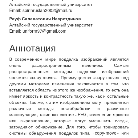
Алтайский государственный университет
содержание
Email: spirinruslan2002@mail.ru
статьи
Рауф Салаватович Насретдинов
Алтайский государственный университет
Email: uniform97@gmail.com
Аннотация
В современном мире подделка изображений является
очень распространенным явлением. Самым
распространенным методом подделки изображений
является «copy-move». Преимущества «copy-move» над
другими методами изменения заключается в том, что
вставляется область из этого же изображения, то есть она
имеет яркость и контрастность такую же, как и остальные
объекты. Так же, к этим изображениям могут применятся
различные методы постобработки и различные
манипуляции, такие как сжатие JPEG, изменение яркости
или выравнивание, которые могут уменьшить следы,
затрудняют обнаружение. Для того, чтобы тренировать
системы обнаружения подделок типа «copy-move» или