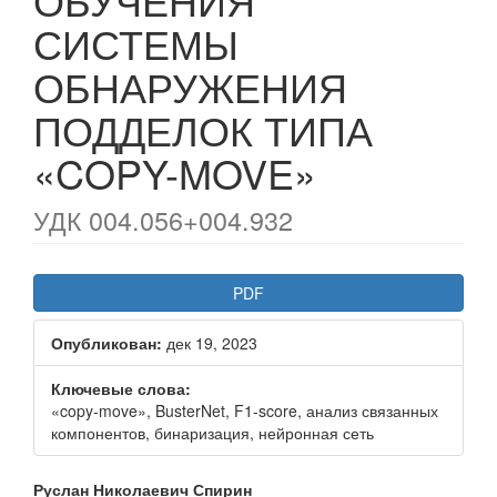
СИСТЕМЫ
ОБНАРУЖЕНИЯ
ПОДДЕЛОК ТИПА
«COPY-MOVE»
УДК 004.056+004.932
Статья
PDF
боковой
Опубликован:
дек 19, 2023
панели
Ключевые слова:
«copy-move», BusterNet, F1-score, анализ связанных
компонентов, бинаризация, нейронная сеть
Основное
Руслан Николаевич Спирин