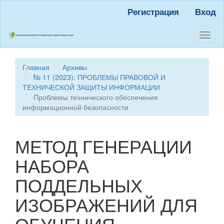
Быстрый
Регистрация
Вход
переход
к
содержанию
Toggl
страницы
naviga
Главная
навигация
Главная
Архивы
Основное
№ 11 (2023): ПРОБЛЕМЫ ПРАВОВОЙ И
содержание
ТЕХНИЧЕСКОЙ ЗАЩИТЫ ИНФОРМАЦИИ
Боковая
Проблемы технического обеспечения
панель
информационной безопасности
МЕТОД ГЕНЕРАЦИИ
НАБОРА
ПОДДЕЛЬНЫХ
ИЗОБРАЖЕНИЙ ДЛЯ
ОБУЧЕНИЯ