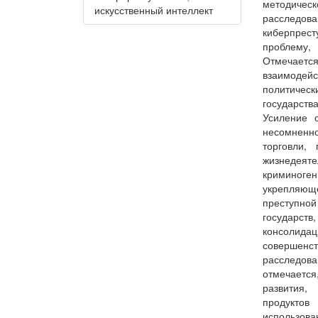
методическ
искусственный интеллект
расслед
киберпре
проблему,
Отмечает
взаимодейс
политичес
государст
Усиление 
несомненно
торговли,
жизнедеят
криминоге
укрепляющ
преступно
государств
консолид
совершен
расследов
отмечается
развития,
продукто
использ