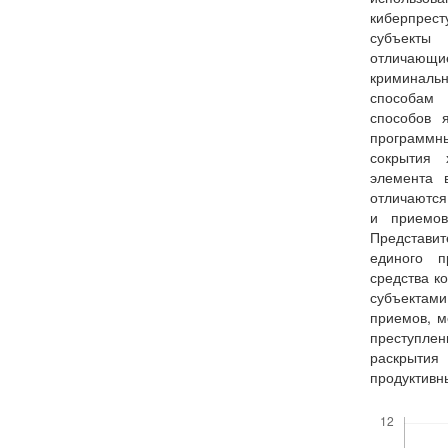
киберпрес
субъекты 
отличающи
криминаль
способам 
способов 
программны
сокрытия 
элемента 
отличаются
и приемов
Представит
единого п
средства к
субъектам
приемов, м
преступле
раскрытия
продуктивн
Скачивания