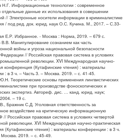
в Н.Г. Информационные технологии : современное
и отдельные данные их использования в совершении
ий // Электронные носители информации в криминалистике
я / под ред. док. юрид. наук О.С. Кучина. М., 2017. – С.33-
ая Е.Р. Избранное. - Москва : Норма, 2019. – 679 с.
в В.В. Манипулирование сознанием как часть
нной войны и угроза национальной безопасности
 Федерации // Российская правовая система в условиях
промышленной революции. XVI Международная научно-
ая конференция (Кутафинские чтения) : материалы
 : в 3 ч. – Часть 3. – Москва. 2019. – с. 41-45.
 Ю.Н. Теоретические основы применения лингвистических
риминалистике при производстве фоноскопических и
ских экспертиз. Автореф. дис. … канд. юрид. наук;
2004. – 19 с.
.В., Бражник С.Д. Уголовная ответственность за
ное воздействие на критическую информационную
Ф // Российская правовая система в условиях четвертой
ой революции. XVI Международная научно-практическая
я (Кутафинские чтения) : материалы конференции : в 3 ч.
 Москва. 2019. – с. 45-49.