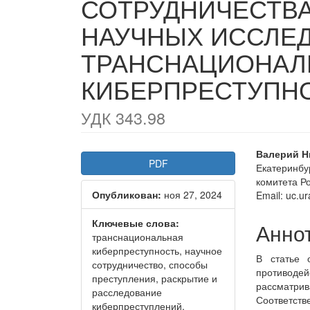
СОТРУДНИЧЕСТВА
НАУЧНЫХ ИССЛЕ
ТРАНСНАЦИОНАЛ
КИБЕРПРЕСТУПН
УДК 343.98
Статья
Осно
Валерий Н
PDF
Екатеринбу
боковой
соде
комитета Р
Опубликован:
ноя 27, 2024
панели
стать
Email: uc.u
Ключевые слова:
Анно
транснациональная
киберпреступность, научное
В статье 
сотрудничество, способы
противоде
преступления, раскрытие и
рассматр
расследование
Соответст
киберпреступлений,