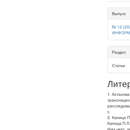
Выпуск
№ 12 (2
ИНФОРМ
Раздел
Статьи
Лите
1. Астахов
транснацио
расследован
с.
2. Капица П
Капица П.Л.
физ.-мат. ли