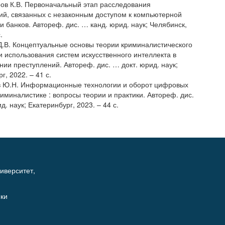
ров К.В. Первоначальный этап расследования
ий, связанных с незаконным доступом к компьютерной
 банков. Автореф. дис. … канд. юрид. наук; Челябинск,
.
 Д.В. Концептуальные основы теории криминалистического
 использования систем искусственного интеллекта в
нии преступлений. Автореф. дис. … докт. юрид. наук;
г, 2022. – 41 с.
в Ю.Н. Информационные технологии и оборот цифровых
иминалистике : вопросы теории и практики. Автореф. дис.
д. наук; Екатеринбург, 2023. – 44 с.
иверситет,
ики