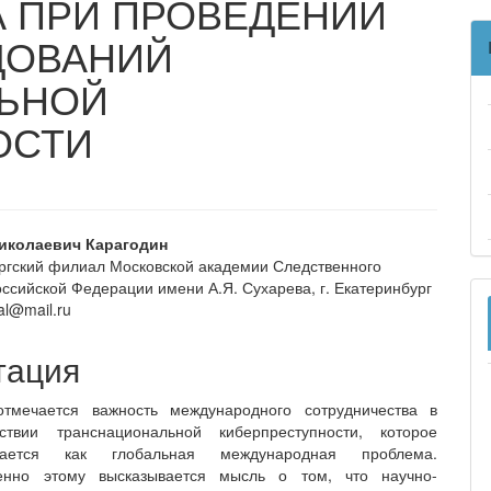
 ПРИ ПРОВЕДЕНИИ
ДОВАНИЙ
ЬНОЙ
ОСТИ
вное
иколаевич Карагодин
ргский филиал Московской академии Следственного
ржание
оссийской Федерации имени А.Я. Сухарева, г. Екатеринбург
и
ral@mail.ru
тация
отмечается важность международного сотрудничества в
йствии транснациональной киберпреступности, которое
ивается как глобальная международная проблема.
венно этому высказывается мысль о том, что научно-