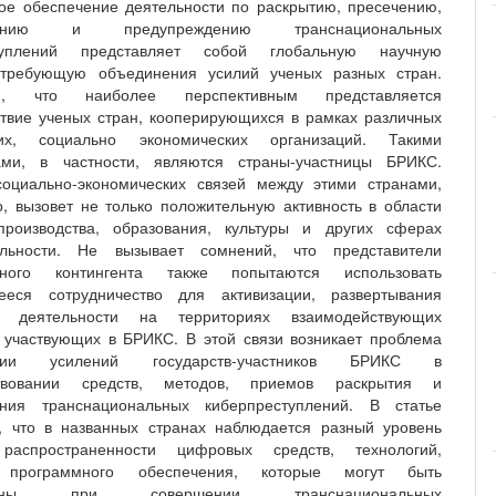
ое обеспечение деятельности по раскрытию, пресечению,
ованию и предупреждению транснациональных
ступлений представляет собой глобальную научную
 требующую объединения усилий ученых разных стран.
ся, что наиболее перспективным представляется
твие ученых стран, кооперирующихся в рамках различных
ких, социально экономических организаций. Такими
вами, в частности, являются страны-участницы БРИКС.
социально-экономических связей между этими странами,
, вызовет не только положительную активность в области
 производства, образования, культуры и других сферах
ельности. Не вызывает сомнений, что представители
нного контингента также попытаются использовать
ееся сотрудничество для активизации, развертывания
й деятельности на территориях взаимодействующих
, участвующих в БРИКС. В этой связи возникает проблема
ации усилений государств-участников БРИКС в
ствовании средств, методов, приемов раскрытия и
ания транснациональных киберпреступлений. В статье
, что в названных странах наблюдается разный уровень
 распространенности цифровых средств, технологий,
в программного обеспечения, которые могут быть
ованы при совершении транснациональных