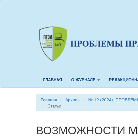
Быстрый
переход
к
содержанию
страницы
Главная
навигация
Основное
содержание
Боковая
панель
ГЛАВНАЯ
О ЖУРНАЛЕ
РЕДАКЦИОНН
Главная
Архивы
№ 12 (2024): ПРОБЛ
Статьи
ВОЗМОЖНОСТИ М