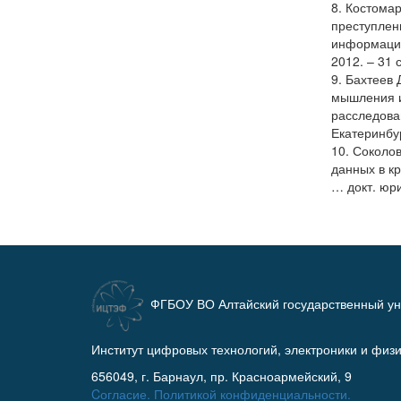
8. Костома
преступлен
информации
2012. – 31 с
9. Бахтеев
мышления и
расследова
Екатеринбур
10. Соколо
данных в кр
… докт. юри
ФГБОУ ВО Алтайский государственный ун
Институт цифровых технологий, электроники и физ
656049, г. Барнаул, пр. Красноармейский, 9
Cогласие.
Политикой конфиденциальности.