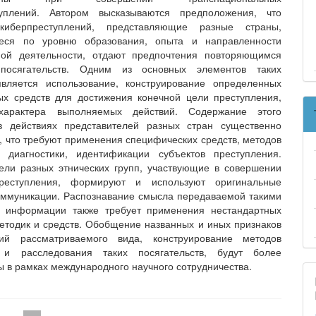
туплений. Автором высказываются предположения, что
киберпреступлений, представляющие разные страны,
еся по уровню образования, опыта и направленности
ной деятельности, отдают предпочтения повторяющимся
посягательств. Одним из основных элементов таких
является использование, конструирование определенных
х средств для достижения конечной цели преступления,
характера выполняемых действий. Содержание этого
в действиях представителей разных стран существенно
, что требуют применения специфических средств, методов
 диагностики, идентификации субъектов преступления.
ели разных этнических групп, участвующие в совершении
реступления, формируют и используют оригинальные
оммуникации. Распознавание смысла передаваемой такими
и информации также требует применения нестандартных
етодик и средств. Обобщение названных и иных признаков
ний рассматриваемого вида, конструирование методов
 и расследования таких посягательств, будут более
ы в рамках международного научного сотрудничества.