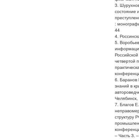
3. Шурухно
состояние 
преступлен
: монографи
44
4. Россинск
5. Воробье
информацио
Российской
четвертой 
практическ
конференции
6. Баранов
знаний в к
автороведче
Челябинск, 
7. Благов Е
неправомер
структуру Р
промышленн
конференци
– Часть 3. –