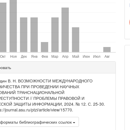
ли
ровать
и
годин В. Н. ВОЗМОЖНОСТИ МЕЖДУНАРОДНОГО
НИЧЕСТВА ПРИ ПРОВЕДЕНИИ НАУЧНЫХ
ОВАНИЙ ТРАНСНАЦИОНАЛЬНОЙ
РЕСТУПНОСТИ // ПРОБЛЕМЫ ПРАВОВОЙ И
СКОЙ ЗАЩИТЫ ИНФОРМАЦИИ, 2024. № 12. С. 25-30.
://journal.asu.ru/ptzi/article/view/15770.
 форматы библиографических ссылок