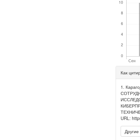
Дета
Как цити
стать
1. Кара
СОТРУД
ИССЛЕД
КИБЕРП
ТЕХНИЧЕ
URL: https
Другие