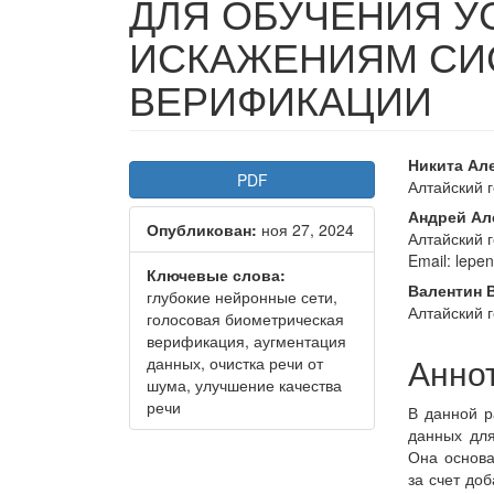
ДЛЯ ОБУЧЕНИЯ У
ИСКАЖЕНИЯМ СИ
ВЕРИФИКАЦИИ
Статья
Осно
Никита Ал
PDF
Алтайский 
боковой
соде
Андрей Ал
Опубликован:
ноя 27, 2024
панели
стать
Алтайский 
Email: lepe
Ключевые слова:
Валентин 
глубокие нейронные сети,
Алтайский 
голосовая биометрическая
верификация, аугментация
Анно
данных, очистка речи от
шума, улучшение качества
речи
В данной р
данных для
Она основа
за счет до