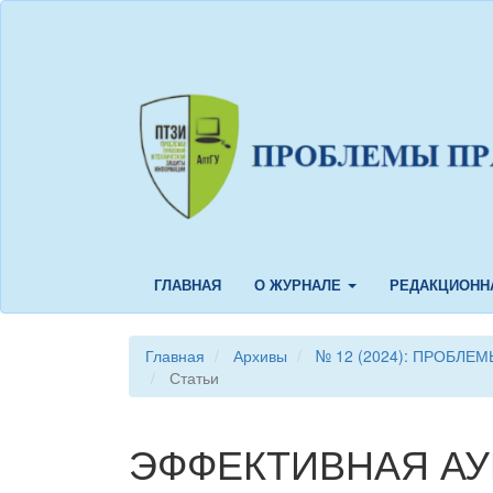
Быстрый
переход
к
содержанию
страницы
Главная
навигация
Основное
содержание
Боковая
панель
ГЛАВНАЯ
О ЖУРНАЛЕ
РЕДАКЦИОНН
Главная
Архивы
№ 12 (2024): ПРОБЛ
Статьи
ЭФФЕКТИВНАЯ А