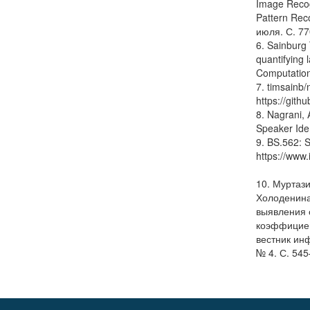
Image Recog
Pattern Rec
июля. С. 77
6. Sainburg 
quantifying 
Computation
7. timsainb/
https://git
8. Nagrani, 
Speaker Iden
9. BS.562: S
https://www
10. Муртази
Холоденина
выявления 
коэффициен
вестник ин
№ 4. С. 545