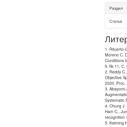
Раздел
Статьи
Лите
1. Rituerto-
Moreno C. D
Conditions 
9. № 11. С.
2. Reddy C.
Objective S
2020. Proc.
3. Abayomi-
Augmentatio
Systematic R
4. Chung J.
Ham C., Jung
recognition 
5. Kaiming H