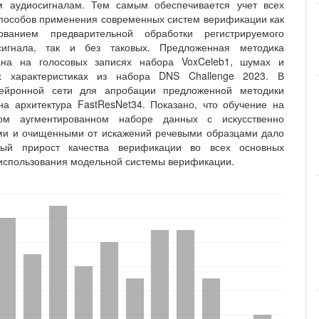
м аудиосигналам. Тем самым обеспечивается учет всех
пособов применения современных систем верификации как
ованием предварительной обработки регистрируемого
сигнала, так и без таковых. Предложенная методика
ана на голосовых записях набора VoxCeleb1, шумах и
х характеристиках из набора DNS Challenge 2023. В
нейронной сети для апробации предложенной методики
на архитектура FastResNet34. Показано, что обучение на
ом аугментированном наборе данных с искусственно
ми и очищенными от искажений речевыми образцами дало
ный прирост качества верификации во всех основных
использования модельной системы верификации.