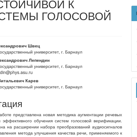
СТОЙЧИВОЙ К
СТЕМЫ ГОЛОСОВОЙ
вное
ександрович Швец
государственный университет, г. Барнаул
ржание
ександрович Лепендин
и
государственный университет, г. Барнаул
ndin@phys.asu.ru
Витальевич Карев
государственный университет, г. Барнаул
тация
аботе представлена новая методика аугментации речевых
 эффективного обучения систем голосовой верификации.
на на расширении набора преобразований аудиосигналов
бавления метода улучшения качества речи, применяемого к