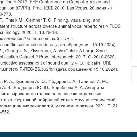
nition // 2016 IEEE Conference on Computer Vision and
ognition (CVPR). Proc. IEEE 2016, Las Vegas, 26 июня - 1
0-778.
T., Thielk M., Gentner T. G. Finding, visualizing, and
latent structure across diverse animal vocal repertoires // PLOS
al Biology. 2020. Т. 10. № 16.
noisereduce // Github.com: сайт. URL:
hub.com/timsainb/noisereduce (дата обращения: 15.10.2024).
A., Chung, J.S., Zisserman, A. VoxCeleb: A Large-Scale
tification Dataset // Proc. Interspeech. 2017. С. 2616-2620.
ubjective assessment of sound quality // itu.int: сайт. URL:
.itu.int/rec/ R-REC-BS.562/en (дата обращения: 15.10.2024).
н Р. А., Кузнецов А. Ю., Фёдоров Е. А., Гарипов И. М.,
 А. В., Балданова Ю. Ю., Воробьева А. А. Алгоритм
синтезированного голоса на основе кепстральных
тов и сверточной нейронной сети // Научно-технический
формационных технологий, механики и оптики. 2021. Т. 21.
–552.