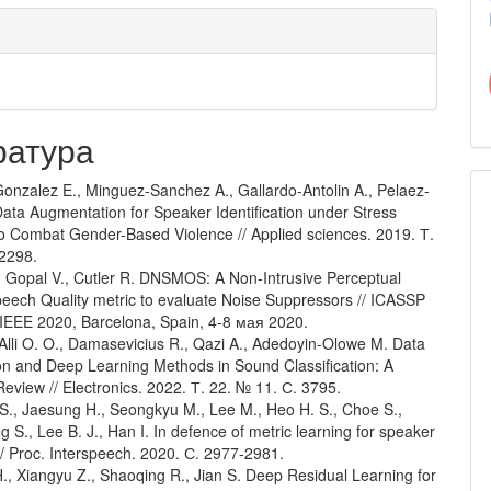
ратура
Gonzalez E., Minguez-Sanchez A., Gallardo-Antolin A., Pelaez-
ata Augmentation for Speaker Identification under Stress
to Combat Gender-Based Violence // Applied sciences. 2019. Т.
 2298.
, Gopal V., Cutler R. DNSMOS: A Non-Intrusive Perceptual
peech Quality metric to evaluate Noise Suppressors // ICASSP
 IEEE 2020, Barcelona, Spain, 4-8 мая 2020.
Alli O. O., Damasevicius R., Qazi A., Adedoyin-Olowe M. Data
n and Deep Learning Methods in Sound Classification: A
eview // Electronics. 2022. Т. 22. № 11. С. 3795.
 S., Jaesung H., Seongkyu M., Lee M., Heo H. S., Choe S.,
 S., Lee B. J., Han I. In defence of metric learning for speaker
// Proc. Interspeech. 2020. С. 2977-2981.
., Xiangyu Z., Shaoqing R., Jian S. Deep Residual Learning for