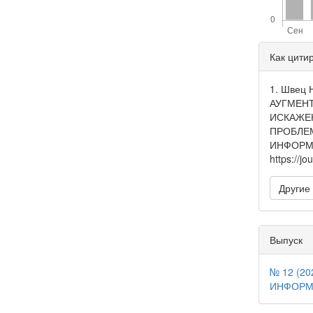
Дета
Как цити
стать
1. Швец 
АУГМЕН
ИСКАЖЕ
ПРОБЛЕ
ИНФОРМАЦ
https://jo
Другие
Выпуск
№ 12 (2
ИНФОРМ