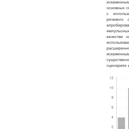
искаженны
основных с
с использ
речевого 
апробиров
импульсны
качестве 
использова
расширенн
искаженны
существен
сценариях 
Скачивания