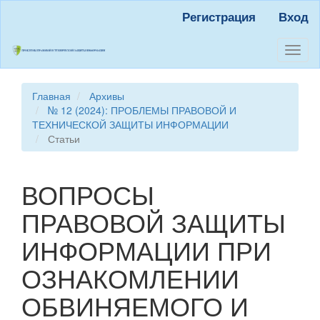
Быстрый
Регистрация
Вход
переход
к
содержанию
Toggl
страницы
naviga
Главная
навигация
Главная
Архивы
Основное
№ 12 (2024): ПРОБЛЕМЫ ПРАВОВОЙ И
содержание
ТЕХНИЧЕСКОЙ ЗАЩИТЫ ИНФОРМАЦИИ
Боковая
Статьи
панель
ВОПРОСЫ
ПРАВОВОЙ ЗАЩИТЫ
ИНФОРМАЦИИ ПРИ
ОЗНАКОМЛЕНИИ
ОБВИНЯЕМОГО И