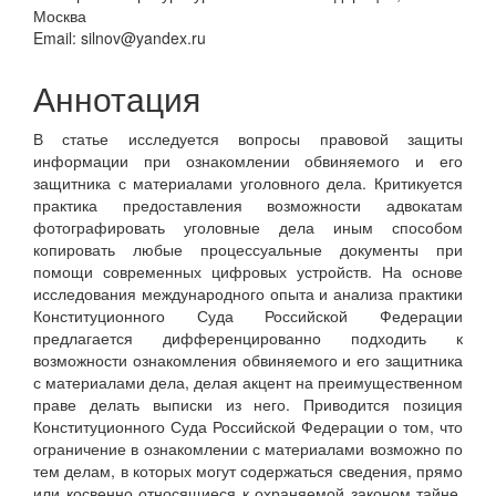
содержание
Москва
статьи
Email: silnov@yandex.ru
Аннотация
В статье исследуется вопросы правовой защиты
информации при ознакомлении обвиняемого и его
защитника с материалами уголовного дела. Критикуется
практика предоставления возможности адвокатам
фотографировать уголовные дела иным способом
копировать любые процессуальные документы при
помощи современных цифровых устройств. На основе
исследования международного опыта и анализа практики
Конституционного Суда Российской Федерации
предлагается дифференцированно подходить к
возможности ознакомления обвиняемого и его защитника
с материалами дела, делая акцент на преимущественном
праве делать выписки из него. Приводится позиция
Конституционного Суда Российской Федерации о том, что
ограничение в ознакомлении с материалами возможно по
тем делам, в которых могут содержаться сведения, прямо
или косвенно относящиеся к охраняемой законом тайне.