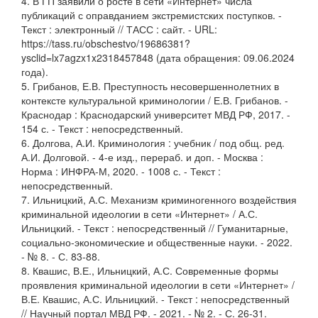
4. В ГП заявили о росте в сети «Интернет» числа
публикаций с оправданием экстремистских поступков. -
Текст : электронный // ТАСС : сайт. - URL:
https://tass.ru/obschestvo/19686381?
ysclid=lx7agzx1x2318457848 (дата обращения: 09.06.2024
года).
5. Грибанов, Е.В. Преступность несовершеннолетних в
контексте культуральной криминологии / Е.В. Грибанов. -
Краснодар : Краснодарский университет МВД РФ, 2017. -
154 с. - Текст : непосредственный.
6. Долгова, А.И. Криминология : учебник / под общ. ред.
А.И. Долговой. - 4-е изд., перераб. и доп. - Москва :
Норма : ИНФРА-М, 2020. - 1008 с. - Текст :
непосредственный.
7. Ильницкий, А.С. Механизм криминогенного воздействия
криминальной идеологии в сети «Интернет» / А.С.
Ильницкий. - Текст : непосредственный // Гуманитарные,
социально-экономические и общественные науки. - 2022.
- № 8. - С. 83-88.
8. Квашис, В.Е., Ильницкий, А.С. Современные формы
проявления криминальной идеологии в сети «Интернет» /
В.Е. Квашис, А.С. Ильницкий. - Текст : непосредственный
// Научный портал МВД РФ. - 2021. - № 2. - С. 26-31.