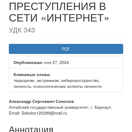
ПРЕСТУПЛЕНИЯ В
СЕТИ «ИНТЕРНЕТ»
УДК 343
Статья
PDF
боковой
Опубликован:
ноя 27, 2024
панели
Ключевые слова:
терроризм, экстремизм, киберпространство,
личность, психологические аспекты личности
Основное
Александр Сергеевич Соколов
Алтайский государственный университет, г. Барнаул
содержание
Email: Sokolov120289@mail.ru
статьи
Аннотация