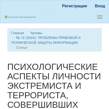
Быстрый
Регистрация
Вход
переход
к
содержанию
Toggl
страницы
naviga
Главная
навигация
Главная
Архивы
Основное
№ 12 (2024): ПРОБЛЕМЫ ПРАВОВОЙ И
содержание
ТЕХНИЧЕСКОЙ ЗАЩИТЫ ИНФОРМАЦИИ
Боковая
Статьи
панель
ПСИХОЛОГИЧЕСКИЕ
АСПЕКТЫ ЛИЧНОСТИ
ЭКСТРЕМИСТА И
ТЕРРОРИСТА,
СОВЕРШИВШИХ