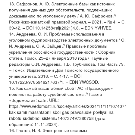
13. Сафронов, А. Ю. Электронные базы как источник
получения данных для обстоятельств, подлежащих
доказыванию по уголовному делу / А. Ю. Сафронов //
Российско-азиатский правовой журнал. – 2021. – № 4. – С.
39-42. – DOI 10.14258/ralj(2021)4.8. – EDN YVHVEE.
14. Андреева, О. И. Проблемы использования в
уголовном судопроизводстве электронных документов / О.
И. Андреева, О. А. Зайцев // Правовые проблемы
укрепления российской государственности : Сборник
статей, Томск, 25–27 января 2018 года / Научные
редакторы О.И. Андреева, Т.В. Трубникова. Том Часть 79.
– Томск: Издательский Дом Томского государственного
университета, 2018. – С. 4-17. – DOI
10.17223/9785946217637/1. – EDN YWCSOD.
15. Как самый масштабный сбой ГАС «Правосудие»
повлиял на работу судебной системы // Газета
«Ведомости»: сайт. URL:
https://www.vedomosti.ru/society/articles/2024/11/11/1074074-
kak-samii-masshtabnii-sboi-gas-pravosudie-povliyal-na-
rabotu-sudebnoi-sistemi#140737497380758 (дата
обращения: 11.11.2024).
16. Глотов, Н. В. Электронные системы