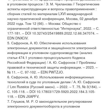
в уголовном процессе / Э. М. Чукланова // Теоретические
аспекты юриспруденции и вопросы правоприменения :
сборник статей по материалам LXVI международной
научно-практической конференции, Москва, 02 декабря
2022 года. Том 12 (66). – Москва: Общество с
ограниченной ответственностью "Интернаука", 2022. – С.
177-181. – DOI 10.32743/25419889.2022.12.66.347074. –
EDN DNXCIV.
5. Сафронов, А. Ю. Обеспечение использования
электронных документов и защищённости электронной
информации в уголовном судопроизводстве (анализ
статьи 474.1 уголовно-процессуального Кодекса
Российской Федерации) / А. Ю. Сафронов // Проблемы
правовой и технической защиты информации. – 2023. –
№ 11. – С. 97-102. – EDN PWTZJO.
6. Сафронов, А. Ю. Использование информационных
технологий в суде по уголовным делам / А. Ю. Сафронов
// Lex Russica (Русский закон). – 2022. – Т. 75, № 3(184). –
С. 105-118. – DOI 10.17803/1729-5920.2022.184.3.105-
118. – EDN JXAPFV.
7. Глушков, М. Р. О законодательном регулировании
электронного документооборота в уголовном