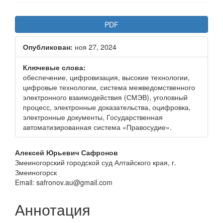
Статья
PDF
боковой
Опубликован:
ноя 27, 2024
панели
Ключевые слова:
обеспечение, цифровизация, высокие технологии,
цифровые технологии, система межведомственного
электронного взаимодействия (СМЭВ), уголовный
процесс, электронные доказательства, оцифровка,
электронные документы, Государственная
автоматизированная система «Правосудие».
Основное
Алексей Юрьевич Сафронов
Змеиногорский городской суд Алтайского края, г.
содержание
Змеиногорск
статьи
Email: safronov.au@gmail.com
Аннотация