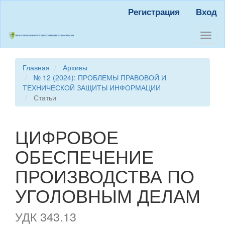
Быстрый
Регистрация
Вход
переход
к
содержанию
Toggl
страницы
naviga
Главная
навигация
Главная
Архивы
Основное
№ 12 (2024): ПРОБЛЕМЫ ПРАВОВОЙ И
содержание
ТЕХНИЧЕСКОЙ ЗАЩИТЫ ИНФОРМАЦИИ
Боковая
Статьи
панель
ЦИФРОВОЕ
ОБЕСПЕЧЕНИЕ
ПРОИЗВОДСТВА ПО
УГОЛОВНЫМ ДЕЛАМ
УДК 343.13