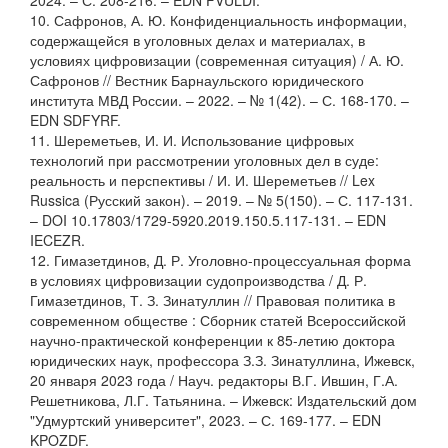
10. Сафронов, А. Ю. Конфиденциальность информации,
содержащейся в уголовных делах и материалах, в
условиях цифровизации (современная ситуация) / А. Ю.
Сафронов // Вестник Барнаульского юридического
института МВД России. – 2022. – № 1(42). – С. 168-170. –
EDN SDFYRF.
11. Шереметьев, И. И. Использование цифровых
технологий при рассмотрении уголовных дел в суде:
реальность и перспективы / И. И. Шереметьев // Lex
Russica (Русский закон). – 2019. – № 5(150). – С. 117-131.
– DOI 10.17803/1729-5920.2019.150.5.117-131. – EDN
IECEZR.
12. Гимазетдинов, Д. Р. Уголовно-процессуальная форма
в условиях цифровизации судопроизводства / Д. Р.
Гимазетдинов, Т. З. Зинатуллин // Правовая политика в
современном обществе : Сборник статей Всероссийской
научно-практической конференции к 85-летию доктора
юридических наук, профессора З.З. Зинатуллина, Ижевск,
20 января 2023 года / Науч. редакторы В.Г. Ившин, Г.А.
Решетникова, Л.Г. Татьянина. – Ижевск: Издательский дом
"Удмуртский университет", 2023. – С. 169-177. – EDN
KPOZDF.