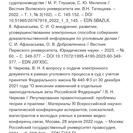
судопроизводстве / М. Р. Глушков, С. Ю. Мелихов //
Вестник Волжского университета им. В.Н. Татищева. –
2022. – Т. 1, № 3(102). – С. 145-152. – DOI
10.51965/20767919_2022_1_3_145. – EDN SBAZLK.
8. Афанасьева, С. И. О внедрении, развитии,
усовершенствовании электронных способов собирания
доказательственной информации по уголовным делам /
С. И. Афанасьева, О. В. Добровлянина // Вестник
Пермского университета. Юридические науки. – 2023. – №
60. – С. 349-377. – DOI 10.17072/1995-4190-2023-60-349-
377. – EDN JXFXSC.
9. Чиркова, В. Н. К вопросу о подаче электронного
документа в рамках уголовного процесса в суд с учетом
принятия Федерального закона № 440-ФЗ от 30 декабря
2021 года "О внесении изменений в отдельные
законодательные акты Российской Федерации" / В. Н.
Чиркова // Регулирование правоотношений: проблемы
теории и практики : Материалы XI Всероссийской научно-
практической конференции аспирантов, соискателей,
магистрантов и молодых ученых в режиме видео-
конференц-связи, Москва, 28 апреля 2022 года. – Москва:
Российский государственный университет правосудия,
2024. – С. 208-216. – EDN FVULDI.