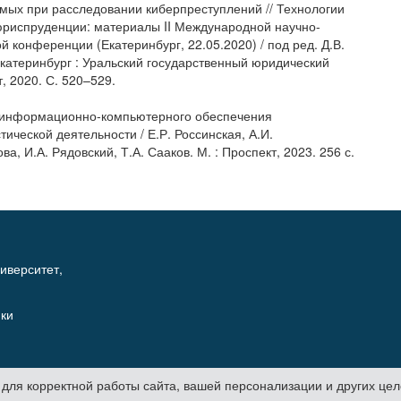
мых при расследовании киберпреступлений // Технологии
 юриспруденции: материалы II Международной научно-
й конференции (Екатеринбург, 22.05.2020) / под ред. Д.В.
Екатеринбург : Уральский государственный юридический
, 2020. С. 520–529.
 информационно-компьютерного обеспечения
ической деятельности / Е.Р. Россинская, А.И.
а, И.А. Рядовский, Т.А. Сааков. М. : Проспект, 2023. 256 с.
иверситет,
ики
s для корректной работы сайта, вашей персонализации и других ц