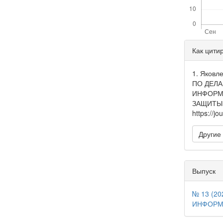
Дета
Как цити
стать
1. Яков
ПО ДЕЛ
ИНФОРМ
ЗАЩИТЫ 
https://jo
Другие
Выпуск
№ 13 (2
ИНФОРМ