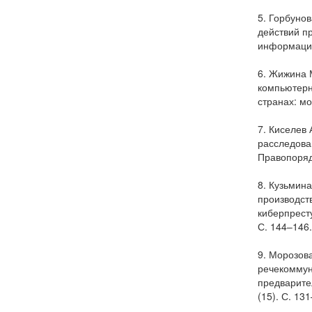
5. Горбунов
действий п
информации 
6. Жижина 
компьютерн
странах: мо
7. Киселев
расследова
Правопорядо
8. Кузьмина
производст
киберпресту
С. 144–146
9. Морозова
речекоммун
предварите
(15). С. 13