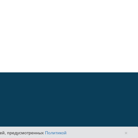
×
елей, предусмотренных
Политикой