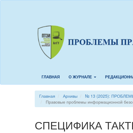
Быстрый
переход
к
содержанию
страницы
Главная
навигация
Основное
содержание
Боковая
панель
ГЛАВНАЯ
О ЖУРНАЛЕ
РЕДАКЦИОНН
Главная
Архивы
№ 13 (2025): ПРОБЛ
Правовые проблемы информационной безо
СПЕЦИФИКА ТАКТ