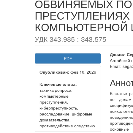
ОБВИНЯЕМЫХ ПО
ПРЕСТУПЛЕНИЯХ 
КОМПЬЮТЕРНОЙ
УДК 343.985 : 343.575
Статья
Осно
Даниил Се
PDF
Алтайский 
боковой
соде
Email: seg
Опубликован:
фев 10, 2026
панели
стать
Анно
Ключевые слова:
тактика допроса,
В статье р
компьютерные
по делам 
преступления,
специфику
киберпреступность,
психолог
расследование, цифровые
поведения
доказательства,
противодей
противодействие следствию
основные 