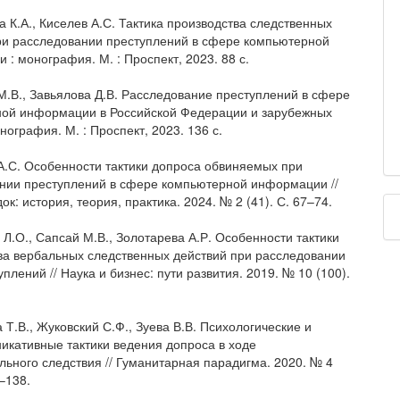
а К.А., Киселев А.С. Тактика производства следственных
ри расследовании преступлений в сфере компьютерной
: монография. М. : Проспект, 2023. 88 с.
М.В., Завьялова Д.В. Расследование преступлений в сфере
ой информации в Российской Федерации и зарубежных
нография. М. : Проспект, 2023. 136 с.
 А.С. Особенности тактики допроса обвиняемых при
нии преступлений в сфере компьютерной информации //
к: история, теория, практика. 2024. № 2 (41). С. 67–74.
 Л.О., Сапсай М.В., Золотарева А.Р. Особенности тактики
ва вербальных следственных действий при расследовании
плений // Наука и бизнес: пути развития. 2019. № 10 (100).
.
 Т.В., Жуковский С.Ф., Зуева В.В. Психологические и
икативные тактики ведения допроса в ходе
льного следствия // Гуманитарная парадигма. 2020. № 4
1–138.