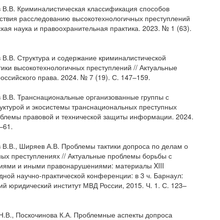
в В.В. Криминалистическая классификация способов
ствия расследованию высокотехнологичных преступлений
кая наука и правоохранительная практика. 2023. № 1 (63).
в В.В. Структура и содержание криминалистической
тики высокотехнологичных преступлений // Актуальные
ссийского права. 2024. № 7 (19). С. 147–159.
в В.В. Транснациональные организованные группы с
руктурой и экосистемы транснациональных преступных
роблемы правовой и технической защиты информации. 2024.
–61.
в В.В., Ширяев А.В. Проблемы тактики допроса по делам о
ых преступлениях // Актуальные проблемы борьбы с
иями и иными правонарушениями: материалы XIII
ной научно-практической конференции: в 3 ч. Барнаул:
й юридический институт МВД России, 2015. Ч. 1. С. 123–
 Н.В., Поскочинова К.А. Проблемные аспекты допроса