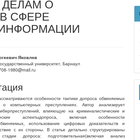
 ДЕЛАМ О
В СФЕРЕ
 ИНФОРМАЦИИ
вное
ргеевич Яковлев
государственный университет, Барнаул
ржание
a708-1980@mail.ru
и
тация
ассматриваются особенности тактики допроса обвиняемых
о компьютерных преступлениях. Автор анализирует
киберпреступлений, влияющую на криминалистические и
ические аспектыдопроса, включая особенности
обвиняемых, использование цифровых доказательств и
ствие с их стороны. В статье детально структурированы
стадии допроса: подготовительная(включая анализ