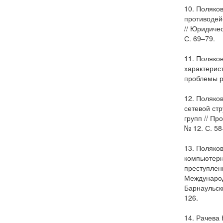
10. Поляко
противодей
// Юридичес
С. 69–79.
11. Поляко
характерис
проблемы ро
12. Поляко
сетевой ст
групп // П
№ 12. С. 58
13. Поляко
компьютерн
преступлен
Международ
Барнаульски
126.
14. Рачева