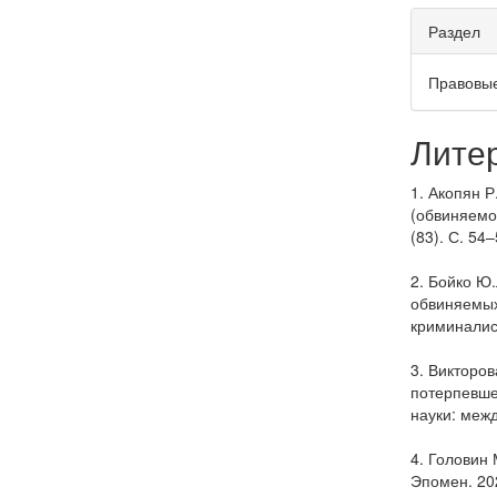
Раздел
Правовы
Лите
1. Акопян 
(обвиняемо
(83). С. 54–
2. Бойко Ю
обвиняемых
криминалист
3. Викторо
потерпевше
науки: меж
4. Головин
Эпомен. 20