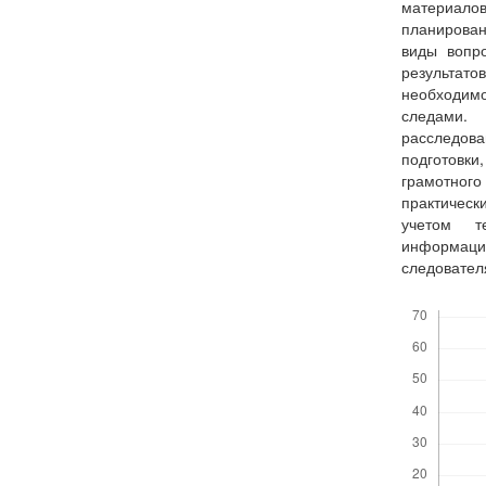
материало
планирован
виды вопр
результато
необходим
следами.
расследов
подготовки
грамотног
практичес
учетом т
информаци
следовател
Скачивания