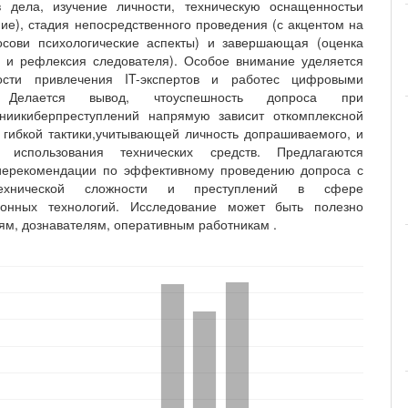
в дела, изучение личности, техническую оснащенностьи
ие), стадия непосредственного проведения (с акцентом на
осови психологические аспекты) и завершающая (оценка
в и рефлексия следователя). Особое внимание уделяется
ости привлечения IT-экспертов и работес цифровыми
 Делается вывод, чтоуспешность допроса при
аниикиберпреступлений напрямую зависит откомплексной
, гибкой тактики,учитывающей личность допрашиваемого, и
о использования технических средств. Предлагаются
киерекомендации по эффективному проведению допроса с
ехнической сложности и преступлений в сфере
онных технологий. Исследование может быть полезно
ям, дознавателям, оперативным работникам .