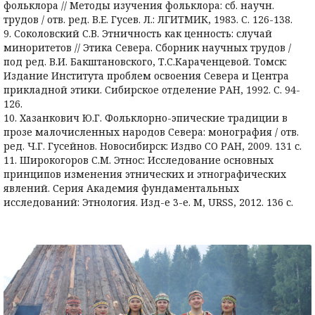
фольклора // Методы изучения фольклора: сб. научн.
трудов / отв. ред. В.Е. Гусев. Л.: ЛГИТМИК, 1983. С. 126-138.
9. Соколовский С.В. Этничность как ценность: случай
миноритетов // Этика Севера. Сборник научных трудов /
под ред. В.И. Бакштановского, Т.С.Караченцевой. Томск:
Издание Института проблем освоения Севера и Центра
прикладной этики. Сибирское отделение РАН, 1992. С. 94-
126.
10. Хазанкович Ю.Г. Фольклорно-эпические традиции в
прозе малочисленных народов Севера: монография / отв.
ред. Ч.Г. Гусейнов. Новосибирск: Издво СО РАН, 2009. 131 с.
11. Широкогоров С.М. Этнос: Исследование основных
принципов изменения этнических и этнографических
явлений. Серия Академия фундаментальных
исследований: Этнология. Изд-е 3-е. М, URSS, 2012. 136 с.