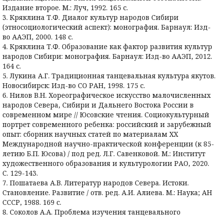
Издание второе. М.: Луч, 1992. 165 с.
3. Кряклина Т.Ф. Диалог культур народов Сибири
(этносоциологический аспект): монография. Барнаул: Изд-
во ААЭП, 2000. 148 с.
4. Кряклина Т.Ф. Образование как фактор развития культур
народов Сибири: монография. Барнаул: Изд-во ААЭП, 2012.
164 с.
5. Лукина А.Г. Традиционная танцевальная культура якутов.
Новосибирск: Изд-во СО РАН, 1998. 175 с.
6. Нилов В.Н. Хореографическое искусство малочисленных
народов Севера, Сибири и Дальнего Востока России в
современном мире // Юсовские чтения. Социокультурный
портрет современного ребенка: российский и зарубежный
опыт: сборник научных статей по материалам XX
Международной научно-практической конференции (к 85-
летию Б.П. Юсова) / под ред. Л.Г. Савенковой. М.: Институт
художественного образования и культурологии РАО, 2020.
С. 129-143.
7. Пошатаева А.В. Литератур народов Севера. Истоки.
Становление. Развитие / отв. ред. А.И. Алиева. М.: Наука; АН
СССР, 1988. 169 с.
8. Соколов А.А. Проблема изучения танцевального