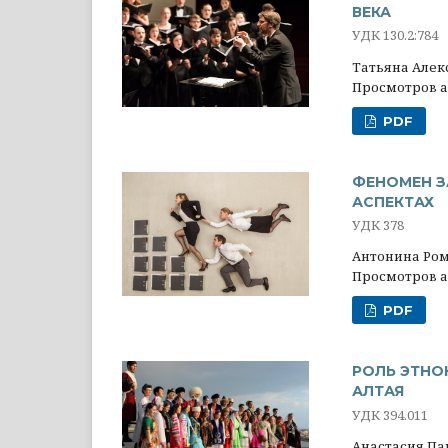
ВЕКА
УДК 130.2:784
Татьяна Алек
Просмотров ан
PDF
ФЕНОМЕН З
АСПЕКТАХ
УДК 378
Антонина Ром
Просмотров ан
PDF
РОЛЬ ЭТНО
АЛТАЯ
УДК 394.011
Анастасия Па