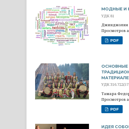
МОДНЫЕ И 
УДК 81
Джинджолия 
Просмотров ан
PDF
ОСНОВНЫЕ 
ТРАДИЦИОН
МАТЕРИАЛЕ
УДК 316.722(57
Тамара Федо
Просмотров ан
PDF
ИДЕЯ СОБО