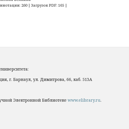
нотации: 260 | Загрузок PDF: 165 |
университета:
я, г. Барнаул, ул. Димитрова, 66, каб. 513А
учной Электронной Библиотеке
www.elibrary.ru
.