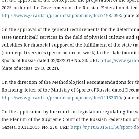
2025: order of the Government of the Russian Federation dated 1
https://www.garant.ru/products/ipo/prime/doc/71985098/
(date of
On the approval of the general requirements for the determinat
state (municipal) services in the field of physical culture and 
subsidies for financial support of the fulfillment of the state (m
(municipal) services (performance of work) to the state (municip
Sports of Russia dated 02/08/2019 No. 83. URL:
https://www.garan
(date of access: 29.10.2021).
On the direction of the Methodological Recommendations for th
financing: letter of the Ministry of Sports of Russia dated Dece
https://www.garant.ru/products/ipo/prime/doc/71183670/
(date of
On the application by the courts of legislation regulating the w
the Plenum of the Supreme Court of the Russian Federation of 
Gazeta. 30.11.2015. No. 270. URL:
https://rg.ru/2015/11/30/sport-d