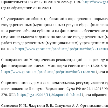
Правительства РФ от 17.10.2018 № 2245-р. URL:
https://www.ga
(дата обращения: 29.10.2021).
Об утверждении общих требований к определению нормати
государственных (муниципальных) услуг в сфере физическ
при расчете объема субсидии на финансовое обеспечение 
(муниципального) задания на оказание государственных 
работ) государственным (муниципальным) учреждением: пр
83. URL:
https://www.garant.ru/products/ipo/prime/doc/72173504
О направлении Методических рекомендаций по переходу 
финансирование: письмо Минспорта России от 14.12.2015 № 
https://www.garant.ru/products/ipo/prime/doc/71183670/
(дата о
О применении судами законодательства, регулирующего тр
постановление Пленума Верховного Суда РФ от 24.11.2015 № 52
270. URL:
https://rg.ru/2015/11/30/sport-dok.html
(дата обращения
Самсонов И. И., Лазуткин В. В., Сапунков А. А. Организацио