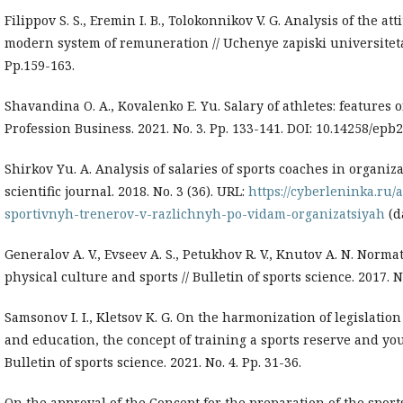
Filippov S. S., Eremin I. B., Tolokonnikov V. G. Analysis of the at
modern system of remuneration // Uchenye zapiski universiteta im
Pp.159-163.
Shavandina O. A., Kovalenko E. Yu. Salary of athletes: features
Profession Business. 2021. No. 3. Pp. 133-141. DOI: 10.14258/epb
Shirkov Yu. A. Analysis of salaries of sports coaches in organiza
scientific journal. 2018. No. 3 (36). URL:
https://cyberleninka.ru/
sportivnyh-trenerov-v-razlichnyh-po-vidam-organizatsiyah
(da
Generalov A. V., Evseev A. S., Petukhov R. V., Knutov A. N. Normat
physical culture and sports // Bulletin of sports science. 2017. No
Samsonov I. I., Kletsov K. G. On the harmonization of legislation 
and education, the concept of training a sports reserve and you
Bulletin of sports science. 2021. No. 4. Pp. 31-36.
On the approval of the Concept for the preparation of the sport