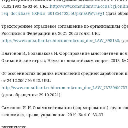
01.02.1993 № 03-М. URL:
http://www.consultant.ru/cons/cgi/onlin
req=doc&base=EXP&n=301854#025oUpSnaGWv3vg1
(дата обращ
Трехстороннее отраслевое соглашение по организациям сф
Российской Федерации на 2021-2023 годы. URL:
https://www.consultant.ru/document/cons_doc_LAW_398130/
(да
Платонов В., Большакова И. Форсирование многолетней по
Олимпийские игры // Наука в олимпийском спорте. 2013. № 2.
Об особенностях порядка исчисления средней заработной 
от 24.12.2007 № 922. URL:
http://www.consultant.ru/document/cons_doc_LAW_73789/0073
(дата обращения: 29.10.2021).
Самсонов И. И. О комплектовании (формировании) групп спо
экономика, право, управление. 2019. № 4. С. 33-37.
REFERENCES