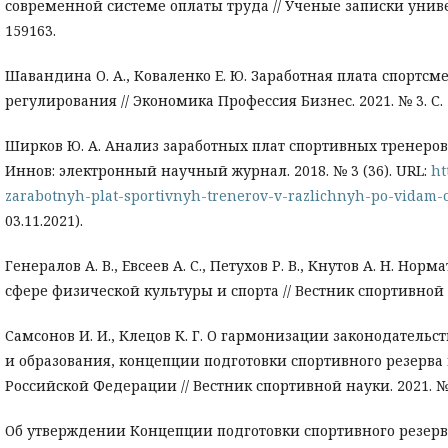
современной системе оплаты труда // Ученые записки универс
159163.
Шавандина О. А., Коваленко Е. Ю. Заработная плата спортс
регулирования // Экономика Профессия Бизнес. 2021. № 3. С. 1
Ширков Ю. А. Анализ заработных плат спортивных тренеров
Иннов: электронный научный журнал. 2018. № 3 (36). URL:
ht
zarabotnyh-plat-sportivnyh-trenerov-v-razlichnyh-po-vidam-
03.11.2021).
Генералов А. В., Евсеев А. С., Петухов Р. В., Кнутов А. Н. 
сфере физической культуры и спорта // Вестник спортивной на
Самсонов И. И., Клецов К. Г. О гармонизации законодательс
и образования, концепции подготовки спортивного резерва 
Российской Федерации // Вестник спортивной науки. 2021. № 4
Об утверждении Концепции подготовки спортивного резерва