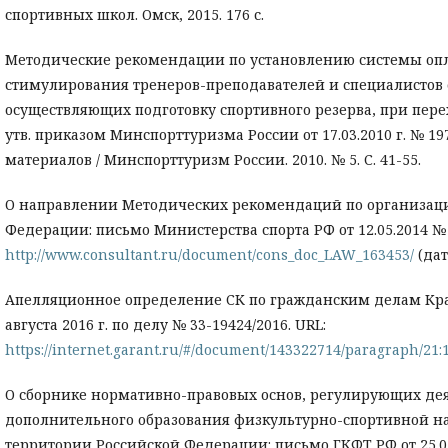
спортивных школ. Омск, 2015. 176 с.
Методические рекомендации по установлению системы опл
стимулирования тренеров-преподавателей и специалистов
осуществляющих подготовку спортивного резерва, при пере
утв. приказом Минспорттуризма России от 17.03.2010 г. № 1
материалов / Минспорттуризм России. 2010. № 5. С. 41-55.
О направлении Методических рекомендаций по организаци
Федерации: письмо Министерства спорта РФ от 12.05.2014 № 
http://www.consultant.ru/document/cons_doc_LAW_163453/
(дат
Апелляционное определение СК по гражданским делам Крас
августа 2016 г. по делу № 33-19424/2016. URL:
https://internet.garant.ru/#/document/143322714/paragraph/21:
О сборнике нормативно-правовых основ, регулирующих де
дополнительного образования физкультурно-спортивной н
территории Российской Федерации: письмо ГКФТ РФ от 25.0