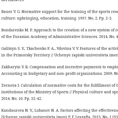
Bauer V. G. Normative support for the training of the sports res
culture: upbringing, education, training. 1997. No. 2. Pp. 2-3.
Bondarenko M. P. Approach to the creation of a new system of r
of the Eurasian Academy of Administrative Sciences. 2014. No. 4 
Galitsyn S. V., Tkachenko P. A., Vdovina V. V. Features of the acti
in the Primorsky Territory // Uchenye zapiski universiteta imeni P
Zakharyin V. R. Compensation and incentive payments to employ
Accounting in budgetary and non-profit organizations. 2009. No.
Zernova I. Calculation of normative costs for the fulfillment of 
institutions of the Ministry of Sports // Physical culture and sp
2014. No. 10. Pp. 32-42.
Kandaurova N. V., Lobanov N. A. Factors affecting the effective
Uchenye zapiski universiteta imeni P. F. Lesgafta. 2013. No. 1 (95)