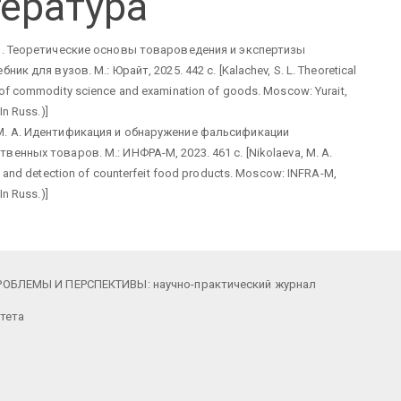
ература
Л. Теоретические основы товароведения и экспертизы
ник для вузов. М.: Юрайт, 2025. 442 с. [Kalachev, S. L. Theoretical
of commodity science and examination of goods. Moscow: Yurait,
In Russ.)]
. А. Идентификация и обнаружение фальсификации
енных товаров. М.: ИНФРА-М, 2023. 461 с. [Nikolaeva, M. A.
on and detection of counterfeit food products. Moscow: INFRA-M,
In Russ.)]
БЛЕМЫ И ПЕРСПЕКТИВЫ: научно-практический журнал
тета