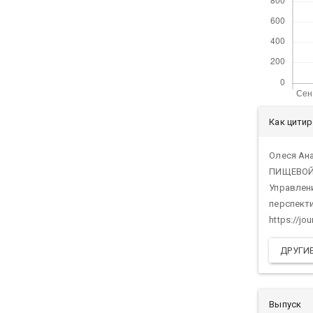
Дет
Как цити
ста
Олеся Ан
ПИЩЕВОЙ
Управлен
перспектив
https://jo
ДРУГИ
Выпуск