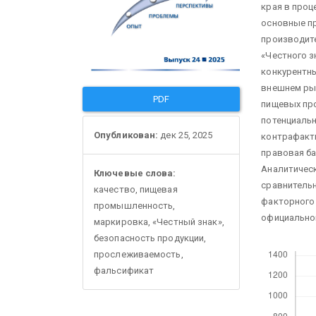
края в проц
основные п
производите
«Честного з
конкурентны
внешнем ры
PDF
пищевых про
потенциаль
Опубликован:
дек 25, 2025
контрафакт
правовая ба
Аналитическ
Ключевые слова:
сравнительн
качество, пищевая
факторного 
промышленность,
официально
маркировка, «Честный знак»,
безопасность продукции,
Скачивания
прослеживаемость,
фальсификат