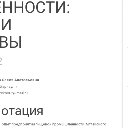
ННОСТИ:
 И
ИВЫ
2
новное
 Олеся Анатольевна
Барнаул »
ержание
rekno02@mail.ru
отация
тьи
я опыт предприятий пищевой промышленности Алтайского