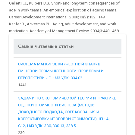
Gellert F.J., Kuipers B.S. Short- and long-term consequences of
age in work teams: An empirical exploration of ageing teams.
Career Development International. 2008;13(2):132–149.
Kanfer R., Ackerman P.L. Aging, adult development, and work
motivation. Academy of Management Review. 2004;3:440–458
Самые читаемые статьи
СИСТЕМА МАРКИРОВКИ «ЧЕСТНЫЙ ЗНАК» В
ПИЩЕВОЙ ПРОМЫШЛЕННОСТИ: ПРОБЛЕМЫ И
ПЕРСПЕКТИВЫ JEL: M3 УДК: 334.02
1441
ЗАДАЧИ ПО ЭКОНОМИЧЕСКОЙ ТЕОРИИ И ПРАКТИКЕ
ОЦЕНКИ СТОИМОСТИ БИЗНЕСА (МЕТОДЫ
ДОХОДНОГО ПОДХОДА, СОГЛАСОВАНИЯ И
КОРРЕКТИРОВКИ ИТОГОВОЙ СТОИМОСТИ) JEL: A;
G12; H43 УДК: 330; 330.13; 338.5
239