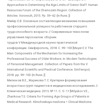
Approaches to Determining the Age Limits of Senior Staff. Human
Resources Forum of the Chernozem Region: Collection of
Articles. Voronezh, 2015. Pp. 59–62 (In Russ.)]
Майер Е.В. Основные составляющие механизма повышения
профессиональной успешности работников старшего
трудоспособного возраста // Современные технологии
управления персоналом: сборник
трудов V Международной научно-практической
конференции. Симферополь, 2018. С. 99–103 [Mayer E.V. The
Main Components of the Mechanism for Increasing the
Professional Success of Older Workers. In: Modern Technologies
of Personnel Management. Collection of Papers from the V
International Scientific and Practical Conference. Simferopol,
2018. pp. 99–103 (In Russ.)]
Милюков В.Е., Жарикова Т.С. Критерии формирования
возрастных групп пациентов в медицинских исследованиях //
Клиническая медицина. 2015. № 11. С. 5–11 [Milyukov V.E.,
Zharikova T.S. Criteria for Forming Age Groups of Patients in
Medical Research. Klinicheskaya medicina = Clinical Medicine.