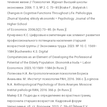
течение жизни // Психология. Журнал Высшей школы
экономики. 2006. Т. 3, № 2. С. 73–85 [Krake F., Bialystok I.
Changes in Cognitive Functions Throughout Life. Psihologiya.
Zhurnal Vysshej shkoly ekonomiki = Psychology. Journal of the
Higher School
of Economics. 2006;3(2):73–85. (In Russ.)]
Кучеренко К.С. Цифровые компетенции как элемент развития
профессионального потенциала населения старшей
возрастной группы // Экономика труда. 2023. № 10. С. 1569–
1584 [Kucherenko K.S. Digital
Competencies as an Element of Developing the Professional
Potential of the Elderly Population. Ekonomika truda = Labor
Economics. 2023;10:1569–1584 (In Russ.)]
Логинова Н.А. Антропологическая психология Бориса
Ананьева. М.: Институт психологии РАН, 2016. 366 с. [Loginova
N.A. Anthropological Psychology of Boris Ananyev. Moscow:
Institut psihologii RAN, 2016. 366 р. (In Russ.)]
Майер Е.В. Подходы к определению возрастных границ
персонала старших возрастов. Кадровый форум
Черноземья: сб. ст. Воронеж, 2015. С. 59–62 [Mayer E.V.