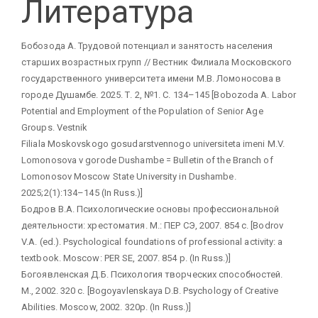
Литература
Бобозода А. Трудовой потенциал и занятость населения
старших возрастных групп // Вестник Филиала Московского
государственного университета имени М.В. Ломоносова в
городе Душамбе. 2025. Т. 2, №1. С. 134–145 [Bobozoda A. Labor
Potential and Employment of the Population of Senior Age
Groups. Vestnik
Filiala Moskovskogo gosudarstvennogo universiteta imeni M.V.
Lomonosova v gorode Dushambe = Bulletin of the Branch of
Lomonosov Moscow State University in Dushambe.
2025;2(1):134–145 (In Russ.)]
Бодров В.А. Психологические основы профессиональной
деятельности: хрестоматия. М.: ПЕР СЭ, 2007. 854 с. [Bodrov
V.A. (ed.). Psychological foundations of professional activity: a
textbook. Moscow: PER SE, 2007. 854 p. (In Russ.)]
Богоявленская Д.Б. Психология творческих способностей.
М., 2002. 320 с. [Bogoyavlenskaya D.B. Psychology of Creative
Abilities. Moscow, 2002. 320p. (In Russ.)]