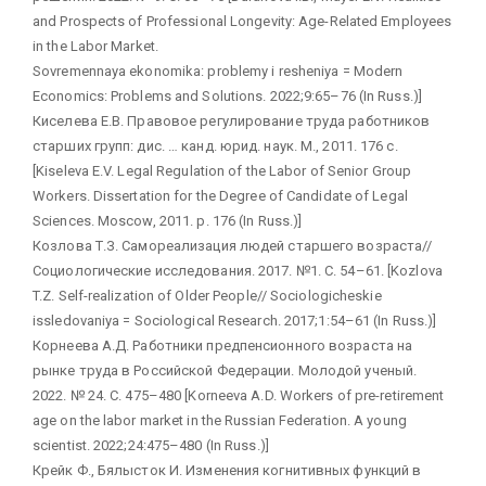
and Prospects of Professional Longevity: Age-Related Employees
in the Labor Market.
Sovremennaya ekonomika: problemy i resheniya = Modern
Economics: Problems and Solutions. 2022;9:65–76 (In Russ.)]
Киселева Е.В. Правовое регулирование труда работников
старших групп: дис. … канд. юрид. наук. М., 2011. 176 с.
[Kiseleva E.V. Legal Regulation of the Labor of Senior Group
Workers. Dissertation for the Degree of Candidate of Legal
Sciences. Moscow, 2011. р. 176 (In Russ.)]
Козлова Т.З. Самореализация людей старшего возраста//
Социологические исследования. 2017. №1. С. 54–61. [Kozlova
T.Z. Self-realization of Older People// Sociologicheskie
issledovaniya = Sociological Research. 2017;1:54–61 (In Russ.)]
Корнеева А.Д. Работники предпенсионного возраста на
рынке труда в Российской Федерации. Молодой ученый.
2022. № 24. С. 475–480 [Korneeva A.D. Workers of pre-retirement
age on the labor market in the Russian Federation. A young
scientist. 2022;24:475–480 (In Russ.)]
Крейк Ф., Бялысток И. Изменения когнитивных функций в