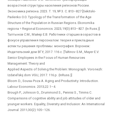
возрастной структуры населения регионов России.
Экономика региона. 2023. Т. 19, № 3. С. 813–827 [Sekitski-
Pavlenko O.O. Typology of the Transformation of the Age
Structure of the Population in Russian Regions. Ekonomika
regiona = Regional Economics. 2023;19(3):813–827. (In Russ.)]
Талтынов С.М., Майер Е.В. Работники старших возрастов в
фокусе управления персоналом: теория и прикладные
аспекты решения проблемы: монография. Воронеж:
Издательский дом ВГУ, 2017. 116 с. [Taltinov S.M., Mayer E.V.
Senior Employees in the Focus of Human Resources
Management: Theory and
Applied Aspects of Solving the Problem: Monograph. Voronezh:
Izdatel'skij dom VGU, 2017. 116 p. (InRuss.)]
Bloom D., Sousa-Poza A. Aging and Productivity: Introduction.
Labour Economics. 2013;22:1–4.
Brough P., Johnson G., Drummond S., Pennisi S., Timms C.
Comparisons of cognitive ability and job attitudes of older and
younger workers. Equality, Diversity and Inclusion: An International
Journal. 2011;30(2):105–126.