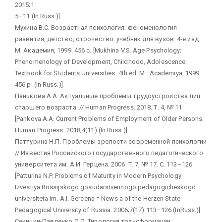
2015;1:
5–11 (In Russ.)]
Мухина В.С. Возрастная психология: феноменология
развития, детство, отрочество: учебник для вузов. 4‑е изд.
М. Академия, 1999. 456 с. [Mukhina V.S. Age Psychology:
Phenomenology of Development, Childhood, Adolescence:
Textbook for Students Universities. 4th ed. M.: Academiya, 1999.
456 p. (In Russ.)]
Панькова А.А. Актуальные проблемы трудоустройства лиц
старшего возраста. // Human Progress. 2018. Т. 4, № 11
[Pankova A.A. Current Problems of Employment of Older Persons.
Human Progress. 2018;4(11) (In Russ.)]
Паттурина Н.П. Проблемы зрелости современной психологии
// Известия Российского государственного педагогического
университета им. А.И. Герцена. 2006. Т. 7, № 17. С. 113–126
[Patturina N.P. Problems of Maturity in Modern Psychology
Izvestiya Rossijskogo gosudarstvennogo pedagogicheskogo
universiteta im. A.I. Gercena = News a of the Herzen State
Pedagogical University of Russia. 2006;7(17):113–126 (InRuss.)]
Секицки-Павленко О.О. Типология трансформации