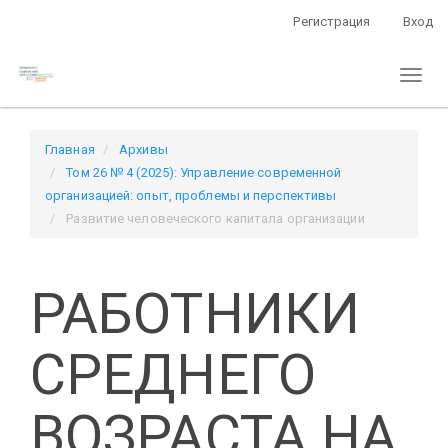
Быстрый
Регистрация
Вход
переход
к
Toggl
содержанию
naviga
страницы
Главная
навигация
Главная
Архивы
Основное
Том 26 № 4 (2025): Управление современной
содержание
организацией: опыт, проблемы и перспективы
Боковая
Развитие человеческого капитала организации
панель
РАБОТНИКИ
СРЕДНЕГО
ВОЗРАСТА НА