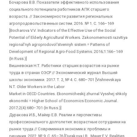
Бочарова В.В. Показатели эффективного использования
социального потенциала работников АПК старшего
возраста. // Закономерности развития региональных
агропродовольственных систем. 2016. № 1. С. 166–169
[Bocharova V.V. Indicators of the Effective Use of the Social
Potential of Elderly Agricultural Workers. Zakonomernosti razvitiya
regional'nyh agroprodovol'stvennyh sistem = Patterns of
Development of Regional Agro-Food Systems. 2016;1:166–169
(In Russ.)]
Вишневская Н.Т. Работники старших возрастов на рынке
труда в странах ОЭСР // Экономический журнал Высшей
школы экономики. 2017. Т. 2, № 4. С. 680–701 [Vishnevskaya
N.T. Older Workers in the Labor
Market in OECD Countries. Ekonomicheskij zhurnal Vysshej shkoly
ekonomiki = Higher School of Economics Economic Journal.
2017;2(4):680–701 (In Russ.)]
Дуракова И.Б., Майер Е.В. Реалии и перспективы
профессионального долголетия: возрастные сотрудники на
рынке труда // Современная экономика: проблемы и
решения. 2022. № 9. С. 65–76 [Durakova I.B., Mayer E.V. Realities