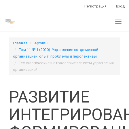
Быстрый
Регистрация
Вход
переход
к
Toggl
содержанию
naviga
страницы
Главная
навигация
Главная
Архивы
Основное
Том 11 № 1 (2020): Управление современной
содержание
организацией: опыт, проблемы и перспективы
Боковая
Технологические и отраслевые аспекты управления
панель
организацией
РАЗВИТИЕ
ИНТЕГРИРОВА