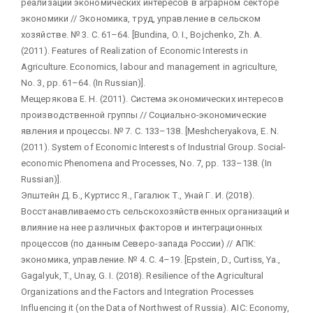
реализации экономических интересов в аграрном секторе
экономики // Экономика, труд, управление в сельском
хозяйстве. № 3. С. 61–64. [Bundina, O. I., Bojchenko, Zh. A.
(2011). Features of Realization of Economic Interests in
Agriculture. Economics, labour and management in agriculture,
No. 3, рр. 61–64. (In Russian)].
Мещерякова Е. Н. (2011). Система экономических интересов
производственной группы // Социально-экономические
явления и процессы. № 7. С. 133–138. [Meshcheryakova, Е. N.
(2011). System of Economic Interests of Industrial Group. Social-
economic Phenomena and Processes, No. 7, рр. 133–138. (In
Russian)].
Эпштейн Д. Б., Куртисс Я., Гагалюк Т., Унай Г. И. (2018).
Восстанавливаемость сельскохозяйственных организаций и
влияние на нее различных факторов и интеграционных
процессов (по данным Северо-запада России) // АПК:
экономика, управление. № 4. С. 4–19. [Epstein, D., Curtiss, Ya.,
Gagalyuk, T., Unay, G. I. (2018). Resilience of the Agricultural
Organizations and the Factors and Integration Processes
Influencing it (on the Data of Northwest of Russia). AIC: Economy,