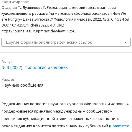
Как цитировать
Осадчая Т., Лушникова Г. Реализация категорий текста в заглавии
художественного рассказа (на материале сборника рассказов «How We
are Hungry» Дэйва Эггерса). // Филология и человек, 2022, № 3. С. 158-168
DOI: 10.14258/filichel(2022)3-13. URL:
https://journal.asu.ru/pm/article/view/11256.
Другие форматы библиографических ссылок
Выпуск
№ 3 (2022): Филология и человек
Раздел
Научные сообщения
Редакционная коллегия научного журнала «Филология и человек»
придерживается принятых международным сообществом
принципов публикационной этики, отраженных, в частности, в
рекомендациях Комитета по этике научных публикаций (
Committee