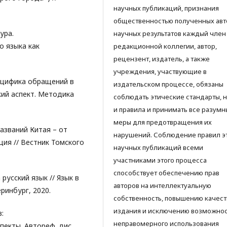
научных публикаций, признания
общественностью полученных ав
ура.
научных результатов каждый член
о языка как
редакционной коллегии, автор,
рецензент, издатель, а также
учреждения, участвующие в
ецифика обращений в
издательском процессе, обязаны
кий аспект. Методика
соблюдать этические стандарты, 
и правила и принимать все разумн
меры для предотвращения их
азваний Китая – от
нарушений. Соблюдение правил э
ия // Вестник Томского
научных публикаций всеми
участниками этого процесса
способствует обеспечению прав
русский язык // Язык в
авторов на интеллектуальную
ринбург, 2020.
собственность, повышению качест
издания и исключению возможно
:
неправомерного использования
пекты. Автореф. дис.