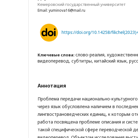
Кемеровский государственный университет
Email: yuminova16@mail.ru
https://doi.org/10.14258/filichel(2023)
слово-реалия, художественн
Ключевые слова:
видеоперевод, субтитры, китайский язык, рус
Аннотация
Проблема передачи национально-культурного
через язык обусловлена наличием в последне
лингвострановедческих единиц, к которым от
работа посвящена проблеме описания и систе
такой специфической сфере переводческой де
видеоперевод. Объектом исследования высту