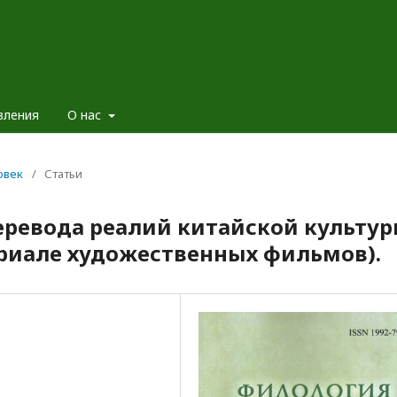
вления
О нас
овек
/
Статьи
ревода реалий китайской культу
ериале художественных фильмов).