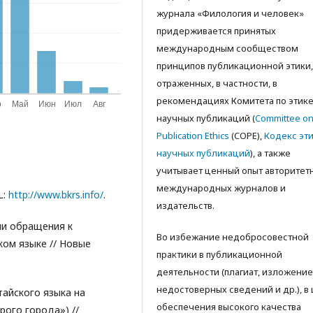
журнала «Филология и человек»
придерживается принятых
международным сообществом
принципов публикационной этики,
отраженных, в частности, в
рекомендациях Комитета по этик
научных публикаций (
Committee o
Publication Ethics
(COPE),
Кодекс эт
научных публикаций
), а также
учитываeт ценный опыт авторитет
международных журналов и
L:
http://www.bkrs.info/
.
издательств.
ии обращения к
Во избежание недобросовестной
ом языке // Новые
практики в публикационной
деятельности (плагиат, изложение
недостоверных сведений и др.), в
тайского языка на
обеспечения высокого качества
рого города») //