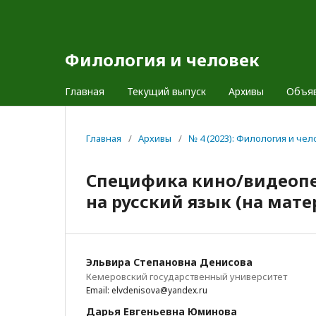
Филология и человек
Главная
Текущий выпуск
Архивы
Объя
Главная
/
Архивы
/
№ 4 (2023): Филология и чел
Специфика кино/видеопе
на русский язык (на мат
Эльвира Степановна Денисова
Кемеровский государственный университет
Email: elvdenisova@yandex.ru
Дарья Евгеньевна Юминова