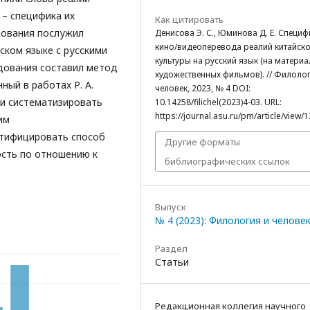
 – специфика их
Как цитировать
дования послужил
Денисова Э. С., Юминова Д. Е. Специф
кино/видеоперевода реалий китайск
ском языке с русскими
культуры на русский язык (на материа
дования составил метод
художественных фильмов). // Филолог
ный в работах Р. А.
человек, 2023, № 4 DOI:
ли систематизировать
10.14258/filichel(2023)4-03. URL:
https://journal.asu.ru/pm/article/view/
им
нтифицировать способ
Другие форматы
ость по отношению к
библиографических ссылок
Выпуск
№ 4 (2023): Филология и челове
Раздел
Статьи
Редакционная коллегия научного