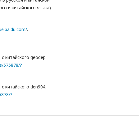
ого и китайского языка)
ike.baidu.com/
.
 с китайского geodep.
es/575878/?
 с китайского den904.
75878/?