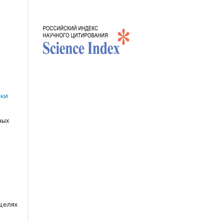
е
n
ики
ных
 целях