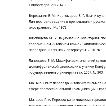
Социосфера. 2017. № 2.
Верещагин Е. М., Костомаров В. Г. Язык и культ
Лингвострановедение в преподавании русског
иностранного. М., 1973.
Киргинцева М. В. Национально–культурная сп
современном китайском языке // Филологичес
преподавания языка и литературы. 2020. № 1.
Липовцева Е. М. Модификация значений самон
доконфуцианской философии к учению Конфуц
государственного университета. 2007. № 303.
Ма Чжо. Опыт перевода китайских фильмов на 
сфере профессиональной коммуникации. Екате
Матасов Р. А. Перевод кино-/видеоматериалов
лингвокультурологические и дидактические ас