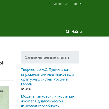
Регистрация
Вход
Найти
Самые читаемые статьи
ры
Творчество А.С. Пушкина как
выражение синтеза языковых и
культурных систем России и
Европы
456
Модель языковой личности как
носителя диалогической
языковой способности