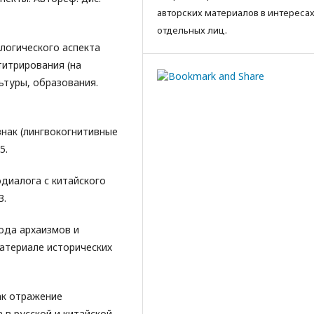
авторских материалов в интереса
отдельных лиц.
логического аспекта
итрирования (на
льтуры, образования.
знак (лингвокогнитивные
5.
диалога с китайского
3.
ода архаизмов и
материале исторических
как отражение
 в русской и китайской