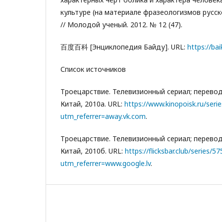
культуре (на материале фразеологизмов русск
// Молодой ученый. 2012. № 12 (47).
百度百科 [Энциклопедия Байду]. URL:
https://ba
Список источников
Троецарствие. Телевизионный сериал; перевод
Китай, 2010а. URL:
https://www.kinopoisk.ru/seri
utm_referrer=away.vk.com
.
Троецарствие. Телевизионный сериал; перевод
Китай, 2010б. URL:
https://flicksbar.club/series/5
utm_referrer=www.google.lv
.