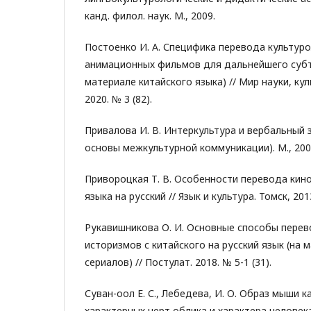
канд. филол. наук. М., 2009.
Постоенко И. А. Специфика перевода культуро
анимационных фильмов для дальнейшего субт
материале китайского языка) // Мир науки, ку
2020. № 3 (82).
Привалова И. В. Интеркультура и вербальный 
основы межкультурной коммуникации). М., 200
Привороцкая Т. В. Особенности перевода кино
языка на русский // Язык и культура. Томск, 201
Рукавишникова О. И. Основные способы перев
историзмов с китайского на русский язык (на 
сериалов) // Постулат. 2018. № 5-1 (31).
Суван-оол Е. С., Лебедева, И. О. Образ мыши 
характерных черт облика и характера человека