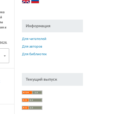
ика
ой
ле
Информация
ия и
Для читателей
13626.
Для авторов
Для библиотек
Текущий выпуск
к