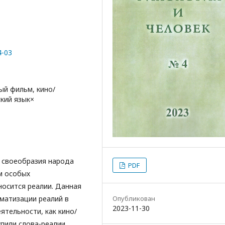
4-03
ый фильм, кино/
ский язык×
 своеобразия народа
PDF
м особых
носится реалии. Данная
матизации реалий в
Опубликован
2023-11-30
ятельности, как кино/
пили слова-реалии