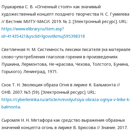
Пушкарева С. В. «Огненный столп» как значимый
художественный концепт позднего творчества Н. С. Гумилева
// Вестник МИТУ-МАСИ. 2019. № 2. [Электронный ресурс]. URL:
https://www.elibrary.ru/item.asp?
id=41435421&ysclid=lgovv0kmuj595398318
Светличная Н. М. Системность лексики писателя (на материале
слово¬употребления глаголов горения в произведениях
Пушкина, Лермонтова, Не¬красова, Чехова, Толстого, Бунина,
Горького). Ленинград, 1971.
Скок Т. Н. Эволюция образа Огня в лирике К. Бальмонта //
ОНВ. 2007. №5 (59). [Электронный ресурс]. URL:
https://cyberleninka.ru/article/n/evolyutsiya-obraza-ognya-v-lirike-k-
balmonta
.
Сыромля Н. Н. Метафора как средство выражения образных
значений концепта огонь в лирике В. Брюсова // Знание. 2017.