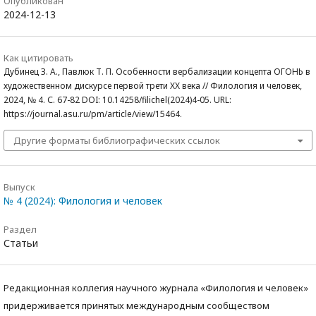
Опубликован
2024-12-13
Как цитировать
Дубинец З. А., Павлюк Т. П. Особенности вербализации концепта ОГОНЬ в
художественном дискурсе первой трети ХХ века // Филология и человек,
2024, № 4. С. 67-82 DOI: 10.14258/filichel(2024)4-05. URL:
https://journal.asu.ru/pm/article/view/15464.
Другие форматы библиографических ссылок
Выпуск
№ 4 (2024): Филология и человек
Раздел
Статьи
Редакционная коллегия научного журнала «Филология и человек»
придерживается принятых международным сообществом