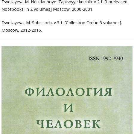
Tsvetayeva M. Neizdannoye. Zapisnyye knizhki: v 2 t. [Unreleased.
Notebooks: in 2 volumes] Moscow, 2000-2001.
Tsvetayeva, M. Sobr. soch. v 5 t. [Collection Op.: in 5 volumes].
Moscow, 2012-2016.