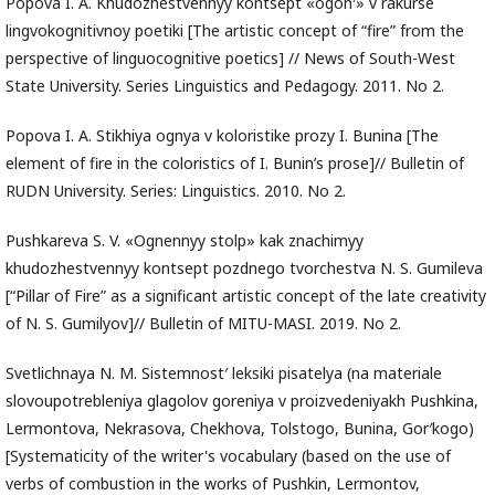
Popova I. A. Khudozhestvennyy kontsept «ogon′» v rakurse
lingvokognitivnoy poetiki [The artistic concept of “fire” from the
perspective of linguocognitive poetics] // News of South-West
State University. Series Linguistics and Pedagogy. 2011. No 2.
Popova I. A. Stikhiya ognya v koloristike prozy I. Bunina [The
element of fire in the coloristics of I. Bunin’s prose]// Bulletin of
RUDN University. Series: Linguistics. 2010. No 2.
Pushkareva S. V. «Ognennyy stolp» kak znachimyy
khudozhestvennyy kontsept pozdnego tvorchestva N. S. Gumileva
[“Pillar of Fire” as a significant artistic concept of the late creativity
of N. S. Gumilyov]// Bulletin of MITU-MASI. 2019. No 2.
Svetlichnaya N. M. Sistemnost′ leksiki pisatelya (na materiale
slovoupotrebleniya glagolov goreniya v proizvedeniyakh Pushkina,
Lermontova, Nekrasova, Chekhova, Tolstogo, Bunina, Gor′kogo)
[Systematicity of the writer's vocabulary (based on the use of
verbs of combustion in the works of Pushkin, Lermontov,