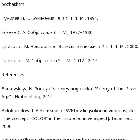
pozhar.htm
Гумилев Н. С. Сочинения : в 3 т. Т. 1. М., 1991.
Есенин С. А. Собр. соч. в 6 т. М., 1977–1980.
Цветаева М. Неизданное. Записные книжки: в 2 т. Т. 1. М., 2000.
Цветаева, М. Собр. соч. в 5 т. М., 2012– 2016.
References
Barkovskaya N. Poeziya “serebryanogo veka” [Poetry of the “Silver
Age”]. Ekaterinburg, 2010.
Beloborodova I. V. Kontsept «TSVET» v lingvokognitivnom aspekte
[The concept “COLOR” in the linguocognitive aspect]. Taganrog,
2000