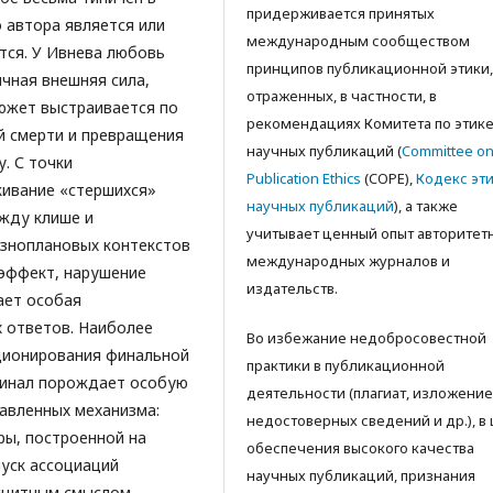
придерживается принятых
o автора является или
международным сообществом
тся. У Ивнева любовь
принципов публикационной этики,
ичная внешняя сила,
отраженных, в частности, в
южет выстраивается по
рекомендациях Комитета по этик
й смерти и превращения
научных публикаций (
Committee o
. С точки
Publication Ethics
(COPE),
Кодекс эт
кивание «стершихся»
научных публикаций
), а также
жду клише и
учитываeт ценный опыт авторитет
азноплановых контекстов
международных журналов и
 эффект, нарушение
издательств.
ает особая
х ответов. Наиболее
Во избежание недобросовестной
кционирования финальной
практики в публикационной
финал порождает особую
деятельности (плагиат, изложение
авленных механизма:
недостоверных сведений и др.), в
ры, построенной на
обеспечения высокого качества
уск ассоциаций
научных публикаций, признания
лицитным смыслом