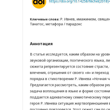
https://doi.org/10.14258/filichel(2018)
Р. Ивнев, имажинизм, священ
Ключевые слова:
Танатос, метафора / парадокс
Аннотация
В статье исследуется, каким образом на уров
звуковой организации, поэтического языка, л
сюжета репрезентируется состояние страсти
влечения, отрешения от своего «я» и переход
порядка в стихотворении Р. Ивнева «Ночная ча
Предлагается рассмотреть, каким образом р
задача воплощения в языке и форме состояни
поддается адекватному семиотическому пере
героя Р. Ивнева ситуация жертвоприношения 
постоянно повторяется. Этот сюжет сам по се