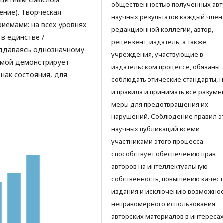
общественностью полученных ав
ение). Творческая
научных результатов каждый член
иемами: на всех уровнях
редакционной коллегии, автор,
 в единстве /
рецензент, издатель, а также
поддаваясь однозначному
учреждения, участвующие в
рмой демонстрирует
издательском процессе, обязаны
нак состояния, для
соблюдать этические стандарты, 
и правила и принимать все разумн
меры для предотвращения их
нарушений. Соблюдение правил э
научных публикаций всеми
участниками этого процесса
способствует обеспечению прав
авторов на интеллектуальную
собственность, повышению качест
издания и исключению возможно
неправомерного использования
авторских материалов в интереса