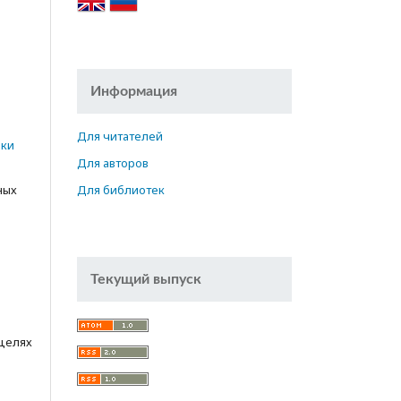
Информация
е
n
Для читателей
ики
Для авторов
ных
Для библиотек
Текущий выпуск
 целях