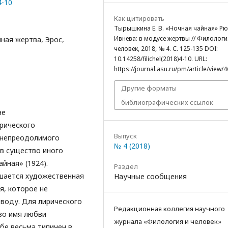
4-10
Как цитировать
Тырышкина Е. В. «Ночная чайная» Р
Ивнева: в модусе жертвы // Филологи
ная жертва, Эрос,
человек, 2018, № 4. С. 125-135 DOI:
10.14258/filichel(2018)4-10. URL:
https://journal.asu.ru/pm/article/view/4
Другие форматы
библиографических ссылок
не
ирического
Выпуск
, непреодолимого
№ 4 (2018)
 в существо иного
йная» (1924).
Раздел
ешается художественная
Научные сообщения
я, которое не
воду. Для лирического
Редакционная коллегия научного
во имя любви
журнала «Филология и человек»
бе весьма типичен в