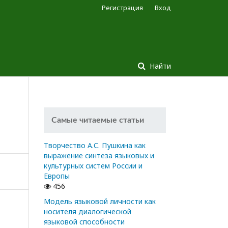
Регистрация
Вход
Найти
Самые читаемые статьи
Творчество А.С. Пушкина как
выражение синтеза языковых и
культурных систем России и
Европы
456
Модель языковой личности как
носителя диалогической
языковой способности