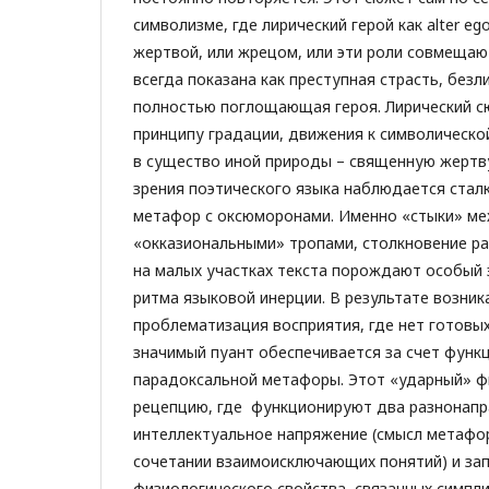
символизме, где лирический герой как alter eg
жертвой, или жрецом, или эти роли совмещаю
всегда показана как преступная страсть, безл
полностью поглощающая героя. Лирический с
принципу градации, движения к символическо
в существо иной природы – священную жертву
зрения поэтического языка наблюдается стал
метафор с оксюморонами. Именно «стыки» ме
«окказиональными» тропами, столкновение р
на малых участках текста порождают особый
ритма языковой инерции. В результате возник
проблематизация восприятия, где нет готовы
значимый пуант обеспечивается за счет фун
парадоксальной метафоры. Этот «ударный» 
рецепцию, где функционируют два разнонапр
интеллектуальное напряжение (смысл метафо
сочетании взаимоисключающих понятий) и зап
физиологического свойства, связанных симп