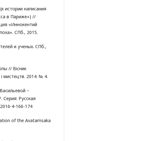
(к истории написания
са в Париже») //
нция «Иннокентий
оха». СПб., 2015.
елей и ученых. СПб.,
пы // Вісник
і мистецтв. 2014. № 4.
 Васильевой –
. Серия: Русская
-2016-4-166-174
lation of the Avatamsaka