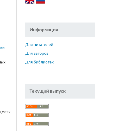
Информация
е
n
Для читателей
ики
Для авторов
ных
Для библиотек
Текущий выпуск
 целях