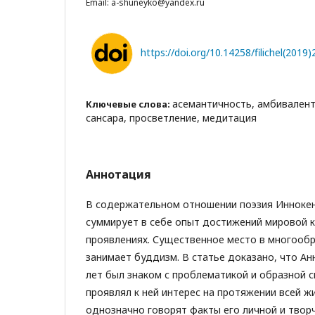
Email: a-shuneyko@yandex.ru
https://doi.org/10.14258/filichel(2019)
асемантичность, амбивалент
Ключевые слова:
сансара, просветление, медитация
Аннотация
В содержательном отношении поэзия Иннокен
суммирует в себе опыт достижений мировой к
проявлениях. Существенное место в многообр
занимает буддизм. В статье доказано, что Ан
лет был знаком с проблематикой и образной 
проявлял к ней интерес на протяжении всей ж
однозначно говорят факты его личной и твор