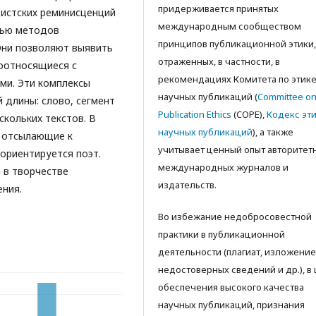
придерживается принятых
истских реминисценций
международным сообществом
щью методов
принципов публикационной этики,
Они позволяют выявить
отраженных, в частности, в
соотносящиеся с
рекомендациях Комитета по этик
ми. Эти комплексы
научных публикаций (
Committee o
 длины: слово, сегмент
Publication Ethics
(COPE),
Кодекс эт
скольких текстов. В
научных публикаций
), а также
о отсылающие к
учитываeт ценный опыт авторитет
ориентируется поэт.
международных журналов и
 в творчестве
издательств.
ния.
Во избежание недобросовестной
практики в публикационной
деятельности (плагиат, изложение
недостоверных сведений и др.), в
обеспечения высокого качества
научных публикаций, признания