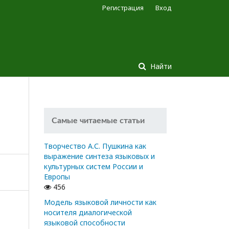
Регистрация
Вход
Найти
Самые читаемые статьи
Творчество А.С. Пушкина как
выражение синтеза языковых и
культурных систем России и
Европы
456
Модель языковой личности как
носителя диалогической
языковой способности