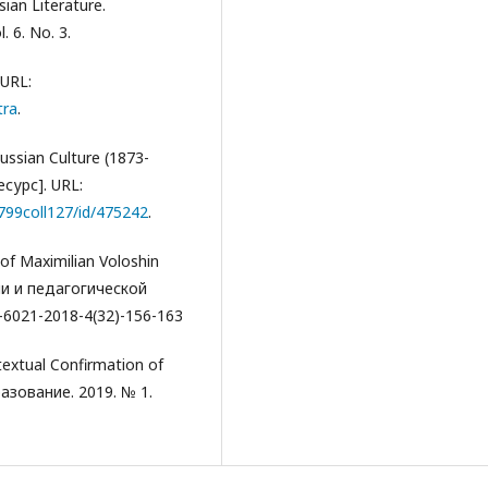
ian Literature.
. 6. No. 3.
 URL:
tra
.
ussian Culture (1873-
есурс]. URL:
15799coll127/id/475242
.
 of Maximilian Voloshin
и и педагогической
9-6021-2018-4(32)-156-163
extual Confirmation of
азование. 2019. № 1.