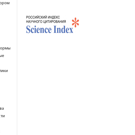
тором
нормы
ые
тики
ва
сти
х