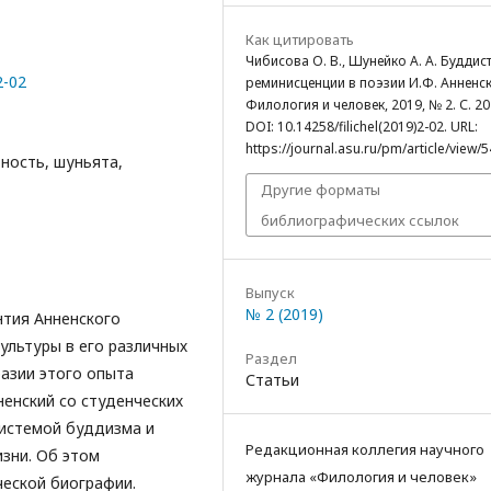
Как цитировать
Чибисова О. В., Шунейко А. А. Буддис
2-02
реминисценции в поэзии И.Ф. Анненск
Филология и человек, 2019, № 2. С. 20
DOI: 10.14258/filichel(2019)2-02. URL:
https://journal.asu.ru/pm/article/view/5
ность, шуньята,
Другие форматы
библиографических ссылок
Выпуск
№ 2 (2019)
тия Анненского
ультуры в его различных
Раздел
азии этого опыта
Статьи
ненский со студенческих
системой буддизма и
Редакционная коллегия научного
изни. Об этом
журнала «Филология и человек»
ческой биографии.