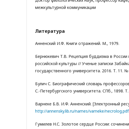
доктор филологических наук, профессор кафе
межкультурной коммуникации
Литература
Анненский И.Ф. Книги отражений. М., 1979.
Бернюкевич Т.В. Рецепция буддизма в России
российской культуры // Ученые записки Забайк
государственного университета. 2016. Т. 11. № 
Булич С. Биографический словарь профессоро
С.-Петербургского университета. СПб., 1898. Т. 
Варнеке Б.В. И.Ф. Анненский. [Электронный ресу
http://annensky.lib.ru/names/varneke/necrolog.pdf
Гумилев Н.С. Золотое сердце России: сочинени