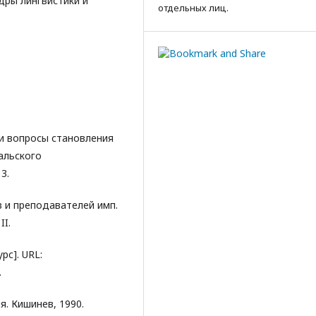
дры лингвистики и
отдельных лиц.
 и вопросы становления
альского
3.
в и преподавателей имп.
II.
рс]. URL:
.
я. Кишинев, 1990.