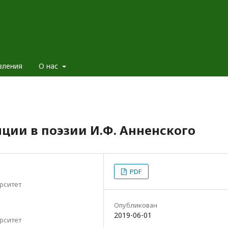
вления
О нас
ции в поэзии И.Ф. Анненского
PDF
рситет
Опубликован
2019-06-01
рситет