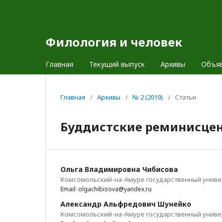
Филология и человек
Главная
Текущий выпуск
Архивы
Объя
Главная
/
Архивы
/
№ 2 (2019)
/
Статьи
Буддистские реминисцен
Ольга Владимировна Чибисова
Комсомольский-на-Амуре государственный униве
Email: olgachibisova@yandex.ru
Александр Альфредович Шунейко
Комсомольский-на-Амуре государственный униве