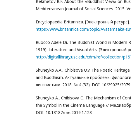
Bekmetov R.F. About the «Buddhist View» on Russ
Mediterranean Journal of Social Sciences. 2015. Vol
Encyclopaedia Britannica. [Электронный ресурс].
https://www.britannica.com/topic/Avatamsaka-su
Ruocco Adele Di. The Buddhist World in Modern R
1919): Literature and Visual Arts. [Электронный р
http://digitallibrary.usc.edu/cdm/ref/collection/p
Shuneyko A.A., Chibisova O.V. The Poetic Heritage
and Buddhism. Актуальные проблемы филологи
лингвистики. 2018. № 4 (32). DOI: 10/29025/207
Shuneyko A., Chibisova O. The Mechanism of Cont
the Symbol in the Cinema Language // Медиаобр
DOI: 10.13187/me.2019.1.123