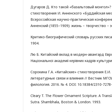
Дугаров Д. Кто такой «базальтовый монгол»? 
стихотворения И. Анненского «Буддийская мес
Всероссийская научно-практическая конфере
Анненский (1855–1909): жизнь – творчество – эп
Критико-биографический словарь русских писат
1904.
Лю Б. Китайский вклад в модерн-авангард Евро
Національноі академіі керівних кадрів культури 
Сорокина Г.А. «Китайские» стихотворения Е.И.
литературные связи и влияния // Вестник МГОУ
филология. 2016. № 4. DOI: 10.18384/2310-7278
Cleary T. The Flower Ornament Scripture. A Trans
Sutra. Shambhala, Boston & London. 1993.