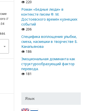
220
Роман «Бедные люди» в
тские
контексте писем Ф. М.
ого //
Достоевского времён кузнецких
-34
событий
206
444.
Специфика воплощения улыбки,
смеха, насмешки в творчестве Б.
Канапьянова
186
Эмоциональная доминанта как
структурообразующий фактор
перевода.
181
Язык