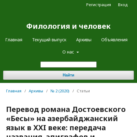
Регистрация
Вход
Филология и человек
Главная
Текущий выпуск
Архивы
Объявления
О нас
Найти
Главная
/
Архивы
/
№ 2 (2020)
/
Статьи
Перевод романа Достоевского
«Бесы» на азербайджанский
язык в XXI веке: передача
названия, эпиграфов и