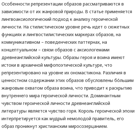
Особенности репрезентации образов рассматриваются в
зависимости от их жанровой природы. В статье применяется
лингвоаксиологический подход к анализу героической
личности. На стилистическом уровне речь идет о сюжетных
функциях и лингвостилистических маркерах образов, на
коммуникативном – поведенческих паттернах, на
концептуальном – связи образов с аксиологемами
древнеанглийской культуры. Образы героя и воина имеют
истоки в архаичной мифопоэтической культуре, что
репрезентировано на уровне их ономастикона. Различия в
ценностном содержании этих образов обусловлены бо́льшим
жанровым охватом образа воина, что приводит к раскрытию
внутреннего мира героической личности. Доминантным
чувством героической личности древнеанглийской
литературы является чувство горя. Король героической эпохи
интерпретируется как мудрый немолодой правитель, его
образ проникнут христианским миросозерцанием.