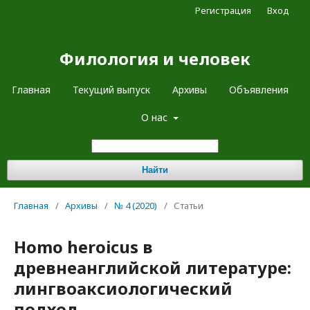
Регистрация
Вход
Филология и человек
Главная
Текущий выпуск
Архивы
Объявления
О нас
Найти
Главная
/
Архивы
/
№ 4 (2020)
/
Статьи
Homo heroicus в
древнеанглийской литературе:
лингвоаксиологический
подход