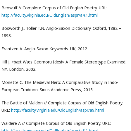
Beowulf // Сomplete Corpus of Old English Poetry. URL:
http://faculty.virginia.edu/OldEnglish/aspr/a4.1.html
Bosworth J., Toller T.N. Anglo-Saxon Dictionary. Oxford, 1882 –
1898.
Frantzen A. Anglo-Saxon Keywords. UK, 2012.
Hill J. «ϸæt Wæs Geomoru Ides!» A Female Stereotype Examined.
NY, London, 2002.
Monette C. The Medieval Hero: A Comparative Study in Indo-
European Tradition. Sirius Academic Press, 2013.
The Battle of Maldon // Сomplete Corpus of Old English Poetry.
URL:
http://faculty.virginia.edu/OldEnglish/aspr/a9.html
Waldere A // Сomplete Corpus of Old English Poetry. URL:
http://faculty.virginia.edu/OldEnglish/aspr/a8.1.html