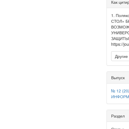
Дета
Как цити
стать
1. Поляк
СТОЛ» 
ВОЗМОЖ
УНИВЕРС
ЗАЩИТЫ 
https://jo
Другие
Выпуск
№ 12 (2
ИНФОРМ
Раздел