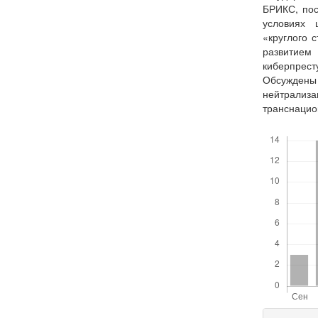
БРИКС, пос
условиях 
«круглого 
развитием
киберпрест
Обсужде
нейтрал
транснацио
Скачивания