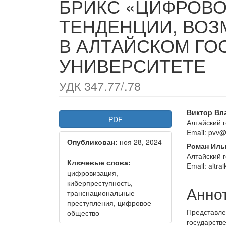
БРИКС «ЦИФРОВО
ТЕНДЕНЦИИ, ВОЗ
В АЛТАЙСКОМ ГО
УНИВЕРСИТЕТЕ
УДК 347.77/.78
Статья
Осно
Виктор Вл
PDF
Алтайский 
боковой
соде
Email: pvv@
Опубликован:
ноя 28, 2024
панели
стать
Роман Иль
Алтайский 
Ключевые слова:
Email: altr
цифровизация,
киберпреступность,
Анно
транснациональные
преступления, цифровое
Представл
общество
государст