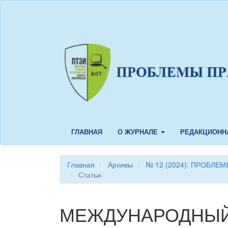
Быстрый
переход
к
содержанию
страницы
Главная
навигация
Основное
содержание
Боковая
панель
ГЛАВНАЯ
О ЖУРНАЛЕ
РЕДАКЦИОНН
Главная
Архивы
№ 12 (2024): ПРОБЛ
Статьи
МЕЖДУНАРОДНЫЙ