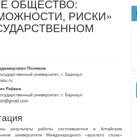
Е ОБЩЕСТВО:
МОЖНОСТИ, РИСКИ»
СУДАРСТВЕННОМ
вное
адимирович Поляков
государственный университет, г. Барнаул
ржание
asu.ru
и
ич Райкин
государственный университет, г. Барнаул
aikin@gmail.com
тация
ены результаты работы состоявшегося в Алтайском
венном университете Международного «круглого стола»