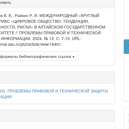
ли
ровать
и
ов В. В., Райкин Р. И. МЕЖДУНАРОДНЫЙ «КРУГЛЫЙ
БРИКС «ЦИФРОВОЕ ОБЩЕСТВО: ТЕНДЕНЦИИ,
НОСТИ, РИСКИ» В АЛТАЙСКОМ ГОСУДАРСТВЕННОМ
ИТЕТЕ // ПРОБЛЕМЫ ПРАВОВОЙ И ТЕХНИЧЕСКОЙ
ИНФОРМАЦИИ, 2024. № 12. С. 7-10. URL:
urnal.asu.ru/ptzi/article/view/16401.
 форматы библиографических ссылок
024): ПРОБЛЕМЫ ПРАВОВОЙ И ТЕХНИЧЕСКОЙ ЗАЩИТЫ
АЦИИ