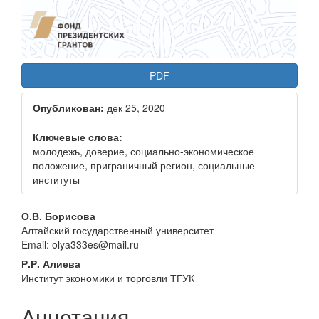
PDF
Опубликован:
дек 25, 2020
Ключевые слова:
молодежь, доверие, социально-экономическое
положение, приграничный регион, социальные
институты
Основное
О.В. Борисова
Алтайский государственный университет
содержание
Email: olya333es@mail.ru
статьи
Р.Р. Алиева
Институт экономики и торговли ТГУК
Аннотация