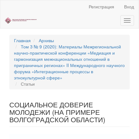
Быстрый
Регистрация
Вход
переход
к
Toggl
содержанию
naviga
страницы
Главная
навигация
Главная
Архивы
Основное
Том 3 № 9 (2020): Материалы Межрегиональной
содержание
научно‐практической конференции «Медиация и
Боковая
гармонизация межнациональных отношений в
панель
приграничных регионах» II Международного научного
форума «Интеграционные процессы в
этнокультурной сфере»
Статьи
СОЦИАЛЬНОЕ ДОВЕРИЕ
МОЛОДЕЖИ (НА ПРИМЕРЕ
ВОЛГОГРАДСКОЙ ОБЛАСТИ)
Статья