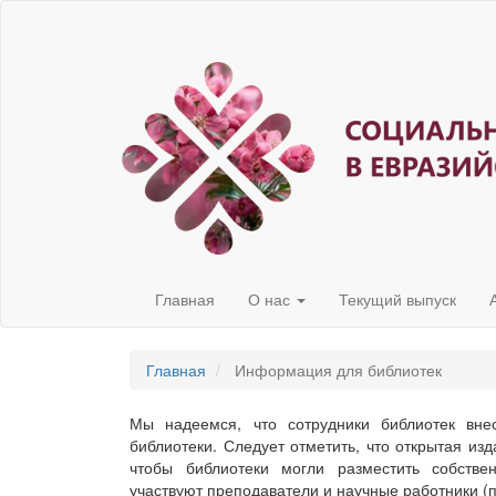
Быстрый
переход
к
содержанию
страницы
Главная
навигация
Основное
содержание
Боковая
панель
Главная
О нас
Текущий выпуск
Главная
Информация для библиотек
Мы надеемся, что сотрудники библиотек вне
библиотеки. Следует отметить, что открытая изд
чтобы библиотеки могли разместить собстве
участвуют преподаватели и научные работники 